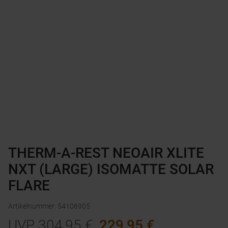
THERM-A-REST NEOAIR XLITE
NXT (LARGE) ISOMATTE SOLAR
FLARE
Artikelnummer
:
54106905
UVP
304,95
€
229,95
€