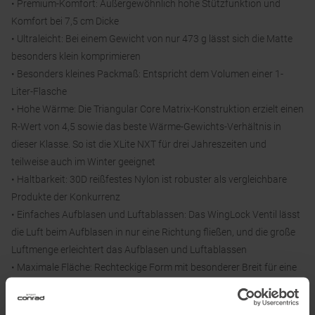
• Premium-Komfort: Außergewöhnlich hohe Stützfunktion und
Komfort bei 7,5 cm Dicke
• Ultraleicht: Bei einem Gewicht von nur 473 g lässt sich die Matte
besonders klein komprimieren
• Besonders kleines Packmaß: Entspricht dem Volumen einer 1-
Liter-Flasche
• Hohe Wärme: Die Triangular Core Matrix-Konstruktion erzielt einen
R-Wert von 4,5 sowie das beste Wärme-Gewichts-Verhältnis in
dieser Klasse. So ist die XLite NXT für drei Jahreszeiten und
teilweise auch im Winter geeignet
• Haltbarkeit: 30D reißfestes Nylon ist robuster als vergleichbare
Produkte der Konkurrenz
• Einfaches Aufblasen und Luftablassen: Das WingLock Ventil lässt
die Luft beim Aufblasen in nur eine Richtung fließen, und die große
Luftmenge erleichtert das Aufblasen und Luftablassen
• Maximale Fläche: Rechteckige Form mit besonderer Breit für eine
noch größere Schlaffläche und noch mehr Komfort (nur XLite NXT
MAX)