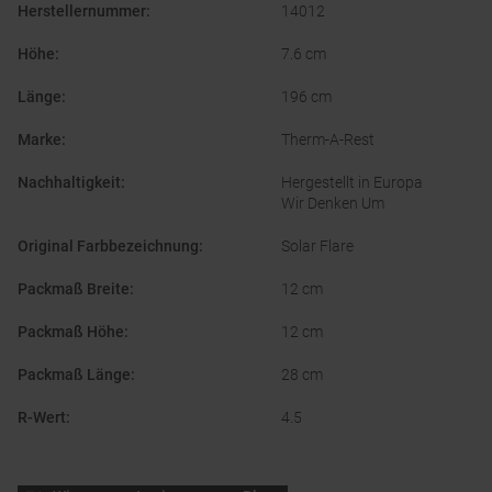
Herstellernummer
:
14012
Höhe
:
7.6 cm
Länge
:
196 cm
Marke
:
Therm-A-Rest
Nachhaltigkeit
:
Hergestellt in Europa
Wir Denken Um
Original Farbbezeichnung
:
Solar Flare
Packmaß Breite
:
12 cm
Packmaß Höhe
:
12 cm
Packmaß Länge
:
28 cm
R-Wert
:
4.5