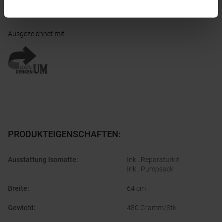
Einführers:
customerservice@cascadedesigns.ie
Ausgezeichnet mit
:
PRODUKTEIGENSCHAFTEN
:
Ausstattung Isomatte
:
Inkl. Reparaturkit
Inkl. Pumpsack
Breite
:
64 cm
Gewicht
:
480 Gramm/Stk.