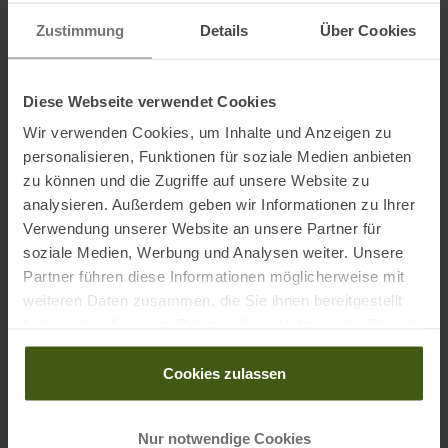
• Mit Pumpsack, Packsack und Reparaturkit
Zustimmung
Details
Über Cookies
Material:
Diese Webseite verwendet Cookies
30D Rip HT Nylon
Wir verwenden Cookies, um Inhalte und Anzeigen zu
personalisieren, Funktionen für soziale Medien anbieten
zu können und die Zugriffe auf unsere Website zu
Informationen zu EU Verordnung GPSR
analysieren. Außerdem geben wir Informationen zu Ihrer
Name des Herstellers:
Cascade Designs Inc.
Verwendung unserer Website an unsere Partner für
Postanschrift des Herstellers:
11500 Production Drive, Reno
soziale Medien, Werbung und Analysen weiter. Unsere
89506, Nevada, USA
Partner führen diese Informationen möglicherweise mit
Elektronische Adresse des
weiteren Daten zusammen, die Sie ihnen bereitgestellt
Herstellers:
customerservice@cascadedesigns.ie
haben oder die sie im Rahmen Ihrer Nutzung der Dienste
gesammelt haben.
Name des Einführers:
Cascade Designs Ltd.
Cookies zulassen
Postanschrift des Einführers:
Dwyer Road, Midleton, Co. Cork, P25
H582, Ireland
Elektronische Adresse des
Nur notwendige Cookies