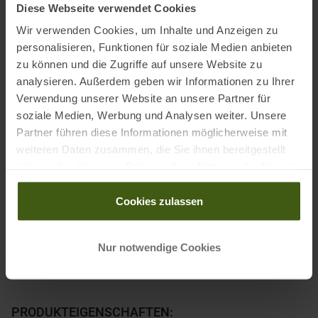
Diese Webseite verwendet Cookies
Training Energiesparende GNSS-Modi: Bis zu 40 Std.
Wir verwenden Cookies, um Inhalte und Anzeigen zu
personalisieren, Funktionen für soziale Medien anbieten
Lieferumfang:
zu können und die Zugriffe auf unsere Website zu
Suunto Run, Ladekabel, gedruckte Benutzerdokumentation
analysieren. Außerdem geben wir Informationen zu Ihrer
Verwendung unserer Website an unsere Partner für
soziale Medien, Werbung und Analysen weiter. Unsere
Partner führen diese Informationen möglicherweise mit
Informationen zu EU Verordnung GPSR
weiteren Daten zusammen, die Sie ihnen bereitgestellt
Name des Herstellers:
Suunto
haben oder die sie im Rahmen Ihrer Nutzung der Dienste
Postanschrift des Herstellers:
Tammiston kauppatie 7 A, FI-01510
gesammelt haben.
Vantaa, Finland
Cookies zulassen
Elektronische Adresse des Herstellers:
support@suunto.com
Nur notwendige Cookies
PRODUKTEIGENSCHAFTEN
: