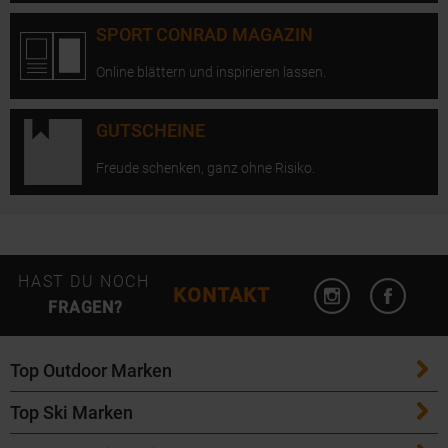
SPORT CONRAD MAGAZIN
Online blättern und inspirieren lassen.
GUTSCHEINE
Freude schenken, ganz ohne Risiko.
Instagram öffn
Facebo
HAST DU NOCH
KONTAKT
FRAGEN?
Top Outdoor Marken
Top Ski Marken
Patagonia