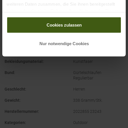
weiteren Daten zusammen, die Sie ihnen bereitgestellt
haben oder die sie im Rahmen Ihrer Nutzung der Dienste
gesammelt haben.
PRODUKTEIGENSCHAFTEN
:
Cookies zulassen
Bekleidungsfunktion
:
Atmungsaktiv
Nur notwendige Cookies
Schnelltrocknend
Strapazierfähig
Bekleidungsmaterial
:
Kunstfaser
Bund
:
Gürtelschlaufen
Regulierbar
Geschlecht
:
Herren
Gewicht
:
338 Gramm/Stk.
Herstellernummer
:
2022855 23243
Kategorien
:
Outdoor