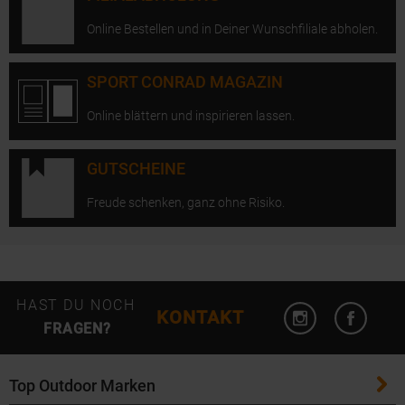
Online Bestellen und in Deiner Wunschfiliale abholen.
SPORT CONRAD MAGAZIN
Online blättern und inspirieren lassen.
GUTSCHEINE
Freude schenken, ganz ohne Risiko.
Instagram öffn
Facebo
HAST DU NOCH
KONTAKT
FRAGEN?
Top Outdoor Marken