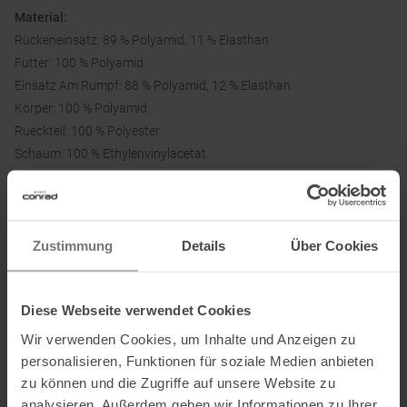
Material:
Rückeneinsatz: 89 % Polyamid, 11 % Elasthan
Futter: 100 % Polyamid
Einsatz Am Rumpf: 88 % Polyamid, 12 % Elasthan
Körper: 100 % Polyamid
Rueckteil: 100 % Polyester
Schaum: 100 % Ethylenvinylacetat
Schaum 1: 100 % Polyethylen
Zustimmung
Details
Über Cookies
Informationen zu EU Verordnung GPSR
Name des Herstellers:
Salomon SAS
Postanschrift des Herstellers:
ZA des Croiselets, 14 chemin des
Diese Webseite verwendet Cookies
Croiselets, 74370 Epagny Metz Tessym France
Wir verwenden Cookies, um Inhalte und Anzeigen zu
Elektronische Adresse des Herstellers:
contact@salomon.com
personalisieren, Funktionen für soziale Medien anbieten
zu können und die Zugriffe auf unsere Website zu
analysieren. Außerdem geben wir Informationen zu Ihrer