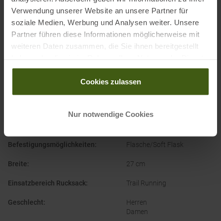
Ausgezeichnet mit
:
Verwendung unserer Website an unsere Partner für
soziale Medien, Werbung und Analysen weiter. Unsere
Partner führen diese Informationen möglicherweise mit
weiteren Daten zusammen, die Sie ihnen bereitgestellt
haben oder die sie im Rahmen Ihrer Nutzung der Dienste
gesammelt haben.
Cookies zulassen
PRODUKTEIGENSCHAFTEN
:
Nur notwendige Cookies
Ausstattung Rucksack
:
Trinksystem-Vorbereitung
Befestigungsmöglichkeiten
:
Flasche/Soft Flask
Breite
:
27 cm
Einsatzbereich Rucksack
:
Trail Running
Geschlecht
:
Herren
Damen