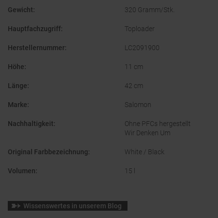
Gewicht
:
320 Gramm/Stk.
Hauptfachzugriff
:
Toploader
Herstellernummer
:
LC2091900
Höhe
:
11 cm
Länge
:
42 cm
Marke
:
Salomon
Nachhaltigkeit
:
Ohne PFCs hergestellt
Wir Denken Um
Original Farbbezeichnung
:
White / Black
Volumen
:
15 l
Wissenswertes in unserem Blog