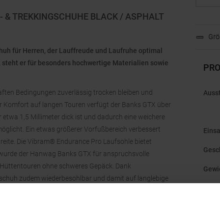
 & TREKKINGSCHUHE BLACK / ASPHALT
Grö
uh für Herren, der Lauffreude und Laufruhe optimal
, steht er für besonders hochwertige Materialien sowie
PRO
aften Bedingungen zuverlässig trocken bleiben und
Auss
hr Komfort auf langen Touren verfügt der Banks GTX über
 etwa 1,5 Millimeter dick ist und dadurch eine weichere
licht. Ein etwas größerer Vorfußbereich verbessert
Einsa
eite. Die Vibram® Endurance Pro Laufsohle bietet
Gesc
t wurde der Hanwag Banks GTX für anspruchsvolle
e Hüttentouren ohne schweres Gepäck. Dank
Gewi
rschuh zudem wiederbesohlbar und damit auf langlebige
Hers
Leist