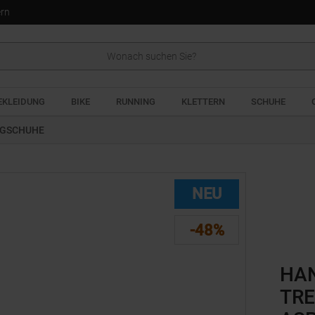
ern
EKLEIDUNG
BIKE
RUNNING
KLETTERN
SCHUHE
NGSCHUHE
NEU
-48%
HA
TRE