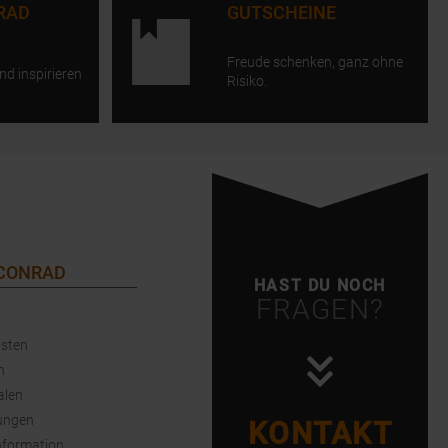
RAD
GUTSCHEINE
Freude schenken, ganz ohne
nd inspirieren
Risiko.
 CONRAD
HAST DU NOCH
FRAGEN?
sten
n
alen
ungen
KONTAKT
nformation