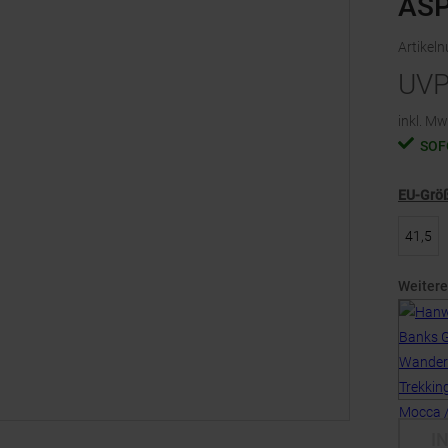
AS
Artikel
UV
inkl. Mw
SOF
EU-Grö
41,5
Weitere
I