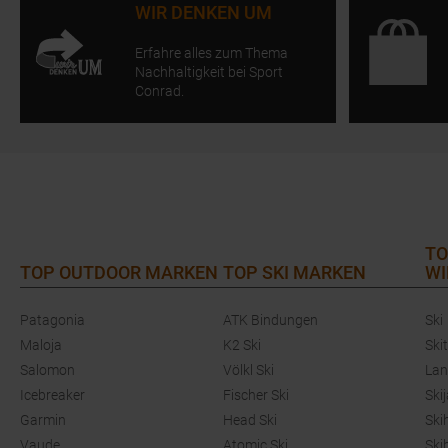
WIR DENKEN UM
Erfahre alles zum Thema
Nachhaltigkeit bei Sport
Conrad.
TO
TOP OUTDOOR MARKEN
TOP SKI MARKEN
WI
Patagonia
ATK Bindungen
Ski
Maloja
K2 Ski
Ski
Salomon
Völkl Ski
Lan
Icebreaker
Fischer Ski
Ski
Garmin
Head Ski
Ski
Vaude
Atomic Ski
Ski