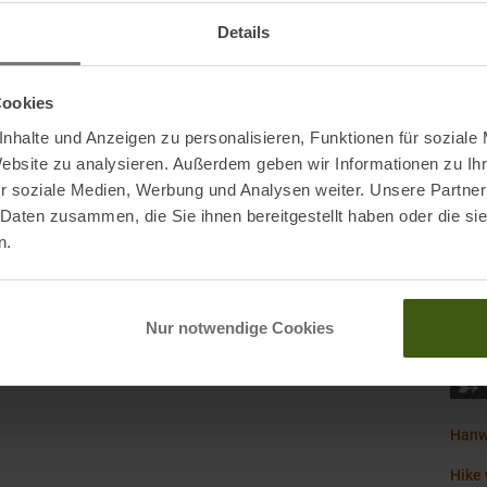
Mark
Details
Nachh
Cookies
nhalte und Anzeigen zu personalisieren, Funktionen für soziale
Orig
Website zu analysieren. Außerdem geben wir Informationen zu I
Scha
r soziale Medien, Werbung und Analysen weiter. Unsere Partner
 Daten zusammen, die Sie ihnen bereitgestellt haben oder die s
Schu
n.
Schu
en
Wass
Nur notwendige Cookies
Hanw
Hike 