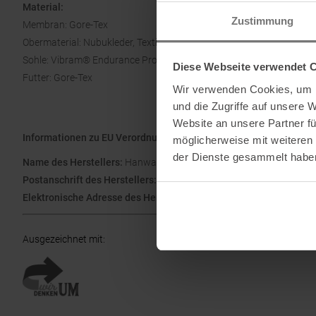
Material:
Zustimmung
Membran: Gore-Tex
Obermaterial: Nubukleder, Textil
Sohle: Vibram® Endurance Pro
Diese Webseite verwendet 
Futter: Gore-Tex
Wir verwenden Cookies, um I
und die Zugriffe auf unsere 
Website an unsere Partner fü
Informationen zu EU Verordnung GPSR
möglicherweise mit weiteren
der Dienste gesammelt habe
Name des Herstellers:
Hanwag GmbH
Postanschrift des Herstellers:
Wiesenfeldstraße 7, 85265 Vierkich
Elektronische Adresse des Herstellers:
kontakt@hanwag.de
Ausgezeichnet mit
: