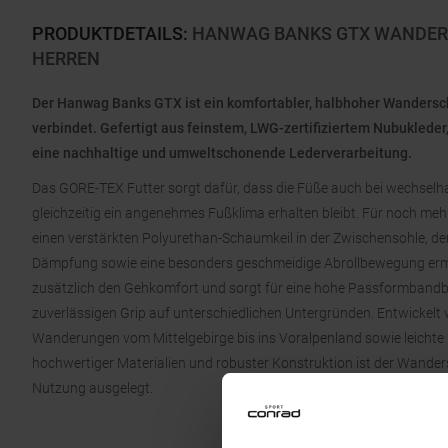
PRODUKTDETAILS
:
HANWAG BANKS GTX WANDER-
HERREN
Der Hanwag Banks GTX ist ein komfortabler, halbhoher Wandersch
verbindet. Gefertigt aus feinstem, LWG-zertifiziertem Nubukleder
eine nachhaltige und umweltschonende Lederverarbeitung.
Das GORE-TEX Futter sorgt dafür, dass die Füße auch bei wechselh
gleichzeitig ein angenehmes Fußklima erhalten bleibt. Für noch me
einen verstärkten Polyurethan-Schaumkeil in der Zwischensohle, der
Dämpfung sowie eine besonders geschmeidige Abrollbewegung ermög
zusätzlich den Gehkomfort und sorgt für eine hohe Passformbandbr
zuverlässigen Grip auf unterschiedlichen Untergründen. Entwickel
Wanderungen vom Mittelgebirge bis ins Voralpenland sowie leicht
hochwertiger Materialien und robuster Konstruktion ist der Wande
Nutzung ausgelegt.