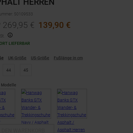
PHALT HERREN
nummer
:
50109533
P
269,95
€
139,90
€
St.
ORT LIEFERBAR
ße
UK-Größe
US-Größe
Fußlänge in cm
44
45
 Modelle
N DEN WARENKORB