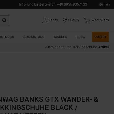
Info- und Bestelltelefon
:
+49 8856 9367133
de
en
Konto
Filialen
Warenkorb
OUTDOOR
AUSRÜSTUNG
MARKEN
BLOG
OUTLET
Wander- und Trekkingschuhe
Artikel
NWAG BANKS GTX WANDER- &
KKINGSCHUHE BLACK /