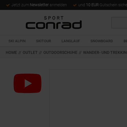
Jetzt zum
Newsletter
anmelden
und
10 EUR
Gutschein sich
Suche
SKI ALPIN
SKITOUR
LANGLAUF
SNOWBOARD
B
HOME
//
OUTLET
//
OUTDOORSCHUHE
//
WANDER- UND TREKKI