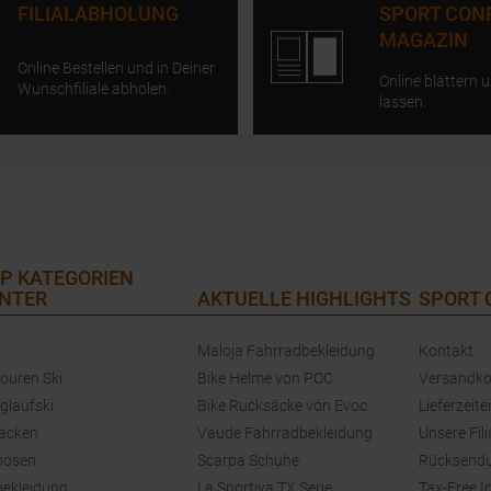
FILIALABHOLUNG
SPORT CON
MAGAZIN
Online Bestellen und in Deiner
Online blättern u
Wunschfiliale abholen.
lassen.
P KATEGORIEN
NTER
AKTUELLE HIGHLIGHTS
SPORT
Maloja Fahrradbekleidung
Kontakt
touren Ski
Bike Helme von POC
Versandko
glaufski
Bike Rucksäcke von Evoc
Lieferzeite
jacken
Vaude Fahrradbekleidung
Unsere Fili
hosen
Scarpa Schuhe
Rücksend
bekleidung
La Sportiva TX Serie
Tax-Free I