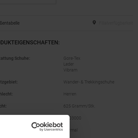
ßentabelle
Filialverfügbarkeit
DUKTEIGENSCHAFTEN
:
tattung Schuhe
:
Gore-Tex
Leder
Vibram
tzgebiet
:
Wander- & Trekkingschuhe
hlecht
:
Herren
cht
:
625 Gramm/Stk.
tellernummer
:
H203000
enbreite
:
Normal