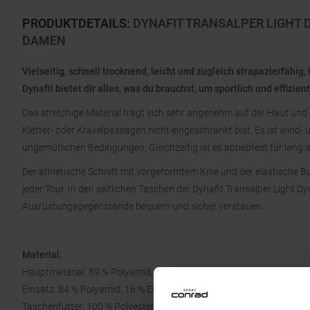
PRODUKTDETAILS
:
DYNAFIT TRANSALPER LIGHT 
DAMEN
Vielseitig, schnell trocknend, leicht und zugleich strapazierfähi
Dynafit bietet dir alles, was du brauchst, um sportlich und effizie
Das stretchige Material trägt sich sehr angenehm auf der Haut und 
Kletter- oder Kraxelpassagen nicht eingeschränkt bist. Es ist wind-
ungemütlichen Bedingungen. Gleichzeitig ist es abriebfest für lang
Der athletische Schnitt mit vorgeformtem Knie und der elastische B
jeder Tour. In den seitlichen Taschen der Dynafit Transalper Light D
Ausrüstungsgegenstände bequem und sicher verstauen.
Material:
Hauptmaterial: 89 % Polyamid, 11 % Elasthan
Einsatz: 84 % Polyamid, 16 % Elasthan
Taschenfutter: 100 % Polyester (recycelt)