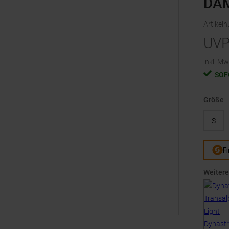
DA
Artikel
UV
inkl. Mw
SOF
Größe
S
Weitere