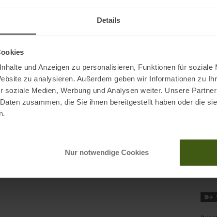
Gesc
Details
Gewi
Hers
Cookies
nhalte und Anzeigen zu personalisieren, Funktionen für soziale
39100 Bozen
Kate
Website zu analysieren. Außerdem geben wir Informationen zu I
de
r soziale Medien, Werbung und Analysen weiter. Unsere Partner
Mark
 Daten zusammen, die Sie ihnen bereitgestellt haben oder die s
n.
Nachh
Orig
Nur notwendige Cookies
Tasc