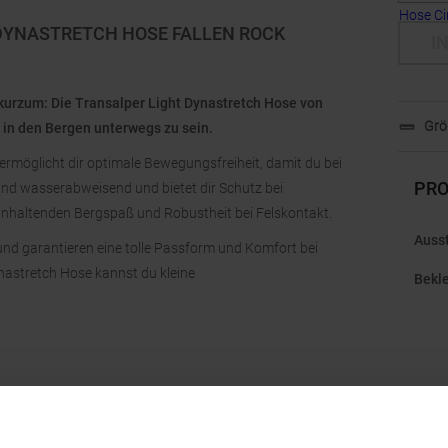
DYNASTRETCH HOSE FALLEN ROCK
I
g, kurzum: Die Transalper Light Dynastretch Hose von
Grö
nt in den Bergen unterwegs zu sein.
ermöglicht dir optimale Bewegungsfreiheit, damit du bei
PRO
 und wasserabweisend und bietet dir Schutz bei
 anhaltenden Bergspaß und Robustheit bei Felskontakt.
Auss
und garantieren eine tolle Passform und Komfort bei
ynastretch Hose kannst du kleine
Bekl
Bekl
Bund