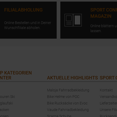
FILIALABHOLUNG
SPORT CON
MAGAZIN
Online Bestellen und in Deiner
Online blättern u
Wunschfiliale abholen.
lassen.
P KATEGORIEN
NTER
AKTUELLE HIGHLIGHTS
SPORT
Maloja Fahrradbekleidung
Kontakt
touren Ski
Bike Helme von POC
Versandko
glaufski
Bike Rucksäcke von Evoc
Lieferzeite
jacken
Vaude Fahrradbekleidung
Unsere Fili
hosen
Scarpa Schuhe
Rücksend