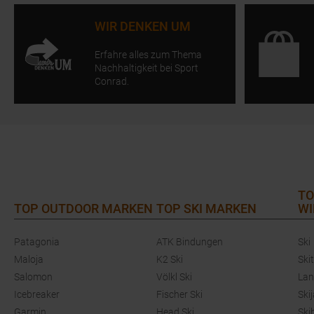
WIR DENKEN UM
Erfahre alles zum Thema
Nachhaltigkeit bei Sport
Conrad.
TO
TOP OUTDOOR MARKEN
TOP SKI MARKEN
WI
Patagonia
ATK Bindungen
Ski
Maloja
K2 Ski
Ski
Salomon
Völkl Ski
Lan
Icebreaker
Fischer Ski
Ski
Garmin
Head Ski
Ski