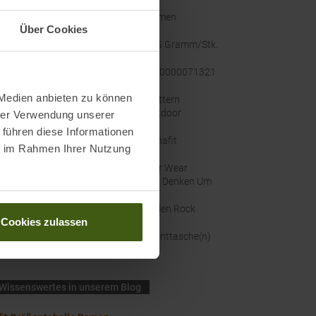
hlecht
:
Damen
Über Cookies
cht
:
185 Gramm/Stk.
tellernummer
:
08-0000071321
 Medien anbieten zu können
gorien
:
Klettern
Outdoor
hrer Verwendung unserer
 führen diese Informationen
e
:
Dynafit
ie im Rahmen Ihrer Nutzung
altigkeit
:
Fair Wear
Wir Denken Um
inal Farbbezeichnung
:
Fallen Rock
Cookies zulassen
hen
:
Fronttasche(n)
Wissenswertes in unserem Blog