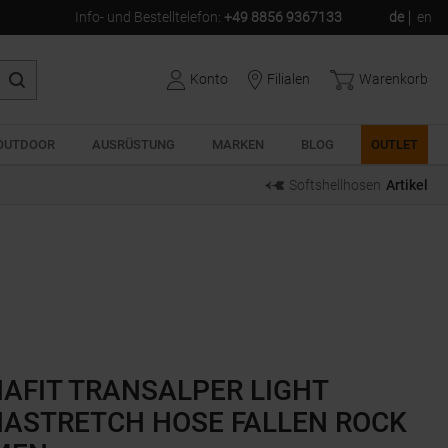
Info- und Bestelltelefon
:
+49 8856 9367133
de
en
Konto
Filialen
Warenkorb
OUTDOOR
AUSRÜSTUNG
MARKEN
BLOG
OUTLET
Softshellhosen
Artikel
AFIT TRANSALPER LIGHT
ASTRETCH HOSE FALLEN ROCK