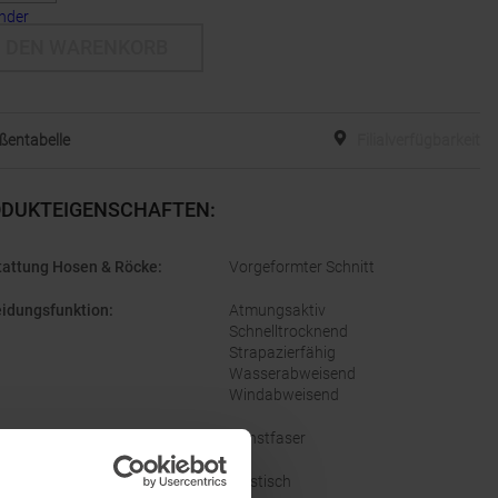
N DEN WARENKORB
ßentabelle
Filialverfügbarkeit
DUKTEIGENSCHAFTEN
:
tattung Hosen & Röcke
:
Vorgeformter Schnitt
eidungsfunktion
:
Atmungsaktiv
Schnelltrocknend
Strapazierfähig
Wasserabweisend
Windabweisend
eidungsmaterial
:
Kunstfaser
:
Elastisch