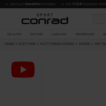
Jetzt zum
Newsletter
anmelden
und
10 EUR
Gutschein sich
Suche
SKI ALPIN
SKITOUR
LANGLAUF
SNOWBOARD
B
HOME
//
KLETTERN
//
KLETTERBEKLEIDUNG
//
HOSEN
//
SOFTS