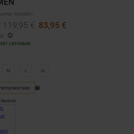
MEN
nummer
:
98343001
P
119,95
€
83,95
€
St.
ORT LIEFERBAR
M
L
XL
 Modelle