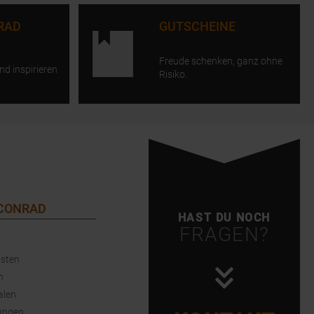
RAD
GUTSCHEINE
Freude schenken, ganz ohne
nd inspirieren
Risiko.
 CONRAD
HAST DU NOCH
FRAGEN?
sten
n
alen
ungen