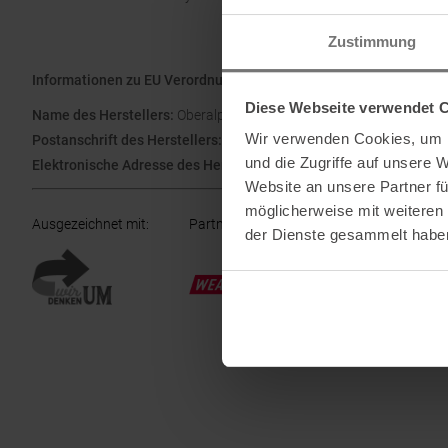
Zustimmung
Informationen zu EU Verordnung GPSR
Diese Webseite verwendet 
Name des Herstellers:
Oberalp SPA
Wir verwenden Cookies, um I
Postanschrift des Herstellers:
Waltraud Gebert Deeg Strasse, 4, 
und die Zugriffe auf unsere 
Elektronische Adresse des Herstellers:
Customerservice@dynafit.
Website an unsere Partner fü
möglicherweise mit weiteren
Ausgezeichnet mit
:
Partner von
:
der Dienste gesammelt habe