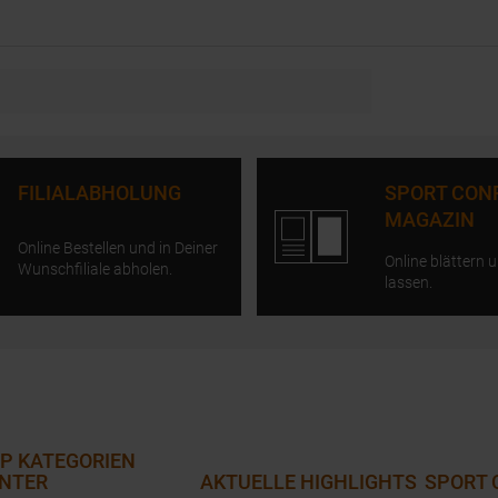
FILIALABHOLUNG
SPORT CON
MAGAZIN
Online Bestellen und in Deiner
Online blättern u
Wunschfiliale abholen.
lassen.
P KATEGORIEN
NTER
AKTUELLE HIGHLIGHTS
SPORT