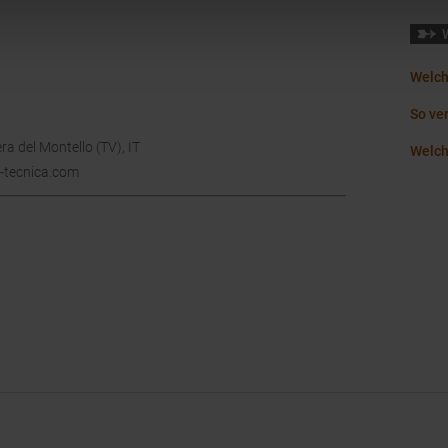
Welch
So ver
ra del Montello (TV), IT
Welche
-tecnica.com