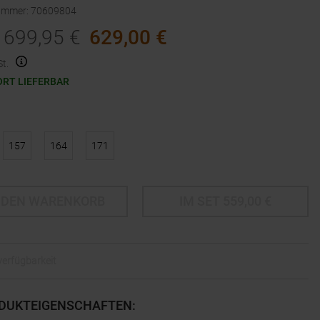
nummer
:
70609804
699,95
€
629,00
€
t.
ORT LIEFERBAR
157
164
171
 DEN WARENKORB
IM SET
559,00
€
lverfügbarkeit
DUKTEIGENSCHAFTEN
: