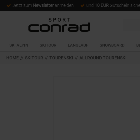
Jetzt zum
Newsletter
anmelden
und
10 EUR
Gutschein sich
Suche
SKI ALPIN
SKITOUR
LANGLAUF
SNOWBOARD
B
HOME
//
SKITOUR
//
TOURENSKI
//
ALLROUND TOURENSKI