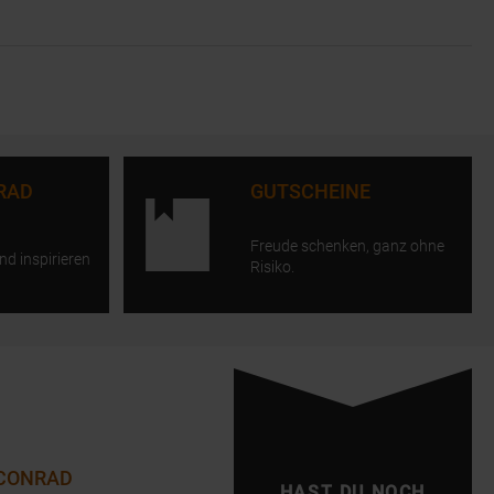
RAD
GUTSCHEINE
Freude schenken, ganz ohne
nd inspirieren
Risiko.
 CONRAD
HAST DU NOCH