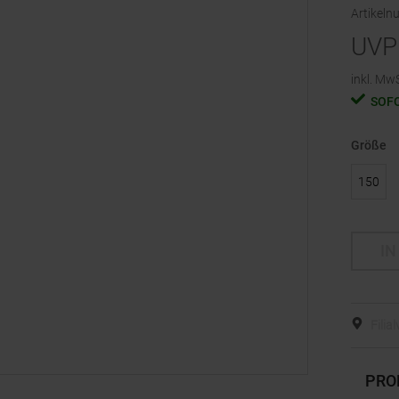
Artikel
UVP
inkl. MwS
SOF
Größe
150
IN
Filia
PRO