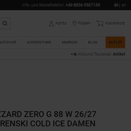
Info- und Bestelltelefon
:
+49 8856 9367133
de
en
Konto
Filialen
Warenkorb
OUTDOOR
AUSRÜSTUNG
MARKEN
BLOG
OUTLET
Allround Tourenski
Artikel
ZZARD ZERO G 88 W 26/27
RENSKI COLD ICE DAMEN