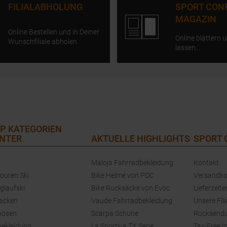
FILIALABHOLUNG
SPORT CON
MAGAZIN
Online Bestellen und in Deiner
Online blättern u
Wunschfiliale abholen.
lassen.
P KATEGORIEN
NTER
AKTUELLE HIGHLIGHTS
SPORT
Maloja Fahrradbekleidung
Kontakt
touren Ski
Bike Helme von POC
Versandko
glaufski
Bike Rucksäcke von Evoc
Lieferzeite
jacken
Vaude Fahrradbekleidung
Unsere Fili
hosen
Scarpa Schuhe
Rücksend
bekleidung
La Sportiva TX Serie
Tax-Free I