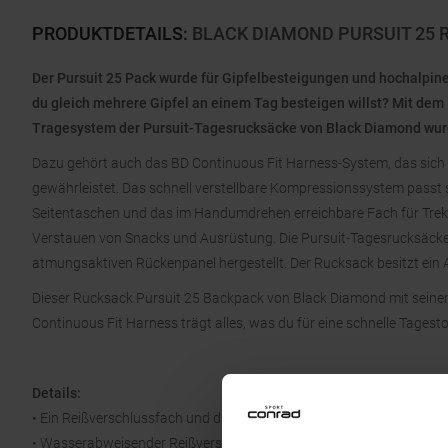
PRODUKTDETAILS
:
BLACK DIAMOND PURSUIT 25 
Der Pursuit 25 Pack wurde für Gipfelbesteigungen und hochalpine 
du gleich mehrere Gipfel an einem Tag besteigen willst? Mit dem 
Tragesystem der Pursuit-Tagesrucksäcke von Black Diamond wurde 
Dazu gehört auch das BD Continuous Fit Harness-System, das sic
gewährleistet. Das schnell verstellbare Kompressionssystem passt s
Seitentaschen und das im Handumdrehen erreichbare Fach für Trekk
Verstauen von Snacks und Ausrüstung. Die Pursuit-Tagesrucksäcke
atmungsaktiven Rückenpanel hergestellt. Der Rucksack besitzt ein 
Dieser Rucksack Pursuit 25 Backpack von Black Diamond mit sein
Continuous Fit Harness trägt alles, was du für eine schnelle Tages
Details:
• Ein Reißverschlussfach und drei elastische Fächer im Schulterbere
• Wasserabweisender Reißverschluss am Hauptfach