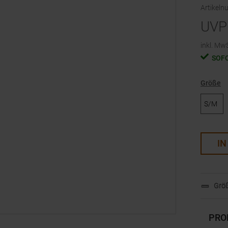
Artikel
UVP
inkl. MwS
SOF
Größe
S/M
IN
Größ
PRO