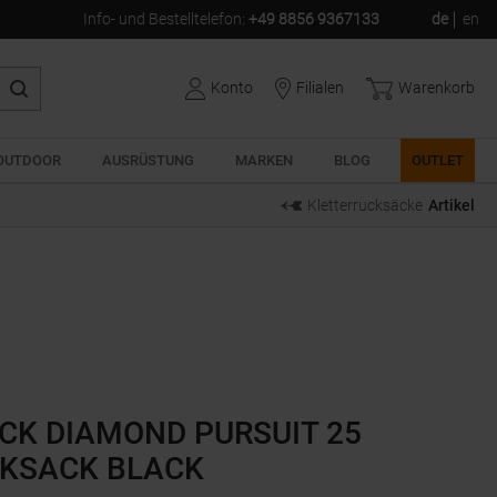
Info- und Bestelltelefon
:
+49 8856 9367133
de
en
Konto
Filialen
Warenkorb
OUTDOOR
AUSRÜSTUNG
MARKEN
BLOG
OUTLET
Kletterrucksäcke
Artikel
CK DIAMOND PURSUIT 25
KSACK BLACK