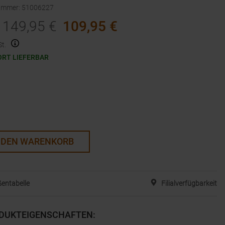
nummer
:
51006227
149,95
€
109,95
€
t.
ORT LIEFERBAR
 DEN WARENKORB
entabelle
Filialverfügbarkeit
DUKTEIGENSCHAFTEN
: