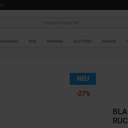
ern
EKLEIDUNG
BIKE
RUNNING
KLETTERN
SCHUHE
NEU
-27%
BLA
RUC