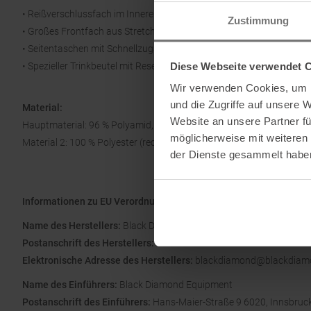
• Reißverschlussfach im Inneren mit Schlüsselclip
Zustimmung
• Großes Frontfach aus Stretchgewebe
• Seitentaschen mit Schnellzugang
Diese Webseite verwendet 
• Spezieller Trinkbeutel mit Reservoir-Clip (Reservoir nicht enthalten)
Wir verwenden Cookies, um I
und die Zugriffe auf unsere 
Material:
Website an unsere Partner fü
Hauptmaterial: 96 % Polyamid, 4 % Polyester (recycelt)
möglicherweise mit weiteren
Material 2: 100 % Polyester (recycelt)
der Dienste gesammelt habe
Informationen zu EU Verordnung GPSR
Name des Herstellers:
Black Diamond Equipment
Postanschrift des Herstellers:
Ltd. 2084 East 3900 South Salt Lake
Elektronische Adresse des Herstellers:
blackdiamond@blackdiam
Name des Einführers:
Black Diamond Equipment
Postanschrift des Einführers:
Hans-Maier-Straße 9 6020, Innsbruck