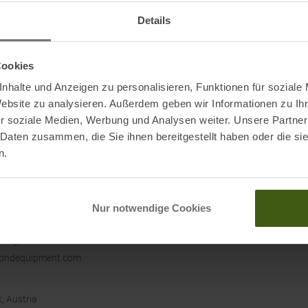
Origi
Details
Volu
Cookies
nhalte und Anzeigen zu personalisieren, Funktionen für soziale
Website zu analysieren. Außerdem geben wir Informationen zu I
r soziale Medien, Werbung und Analysen weiter. Unsere Partner
Black
 Daten zusammen, die Sie ihnen bereitgestellt haben oder die s
Rucks
n.
Hike 
Berg
Nur notwendige Cookies
Was b
 City, UT 84124
ondequipment.com
, Austria