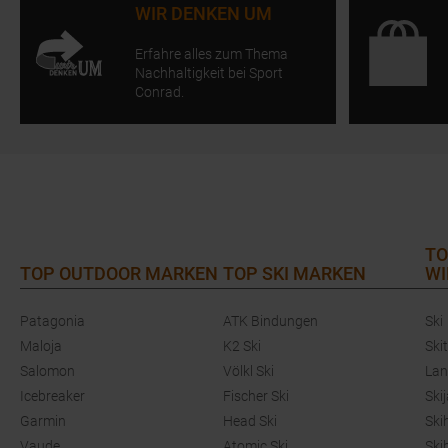
WIR DENKEN UM
Erfahre alles zum Thema
Nachhaltigkeit bei Sport
Conrad.
TO
TOP OUTDOOR MARKEN
TOP SKI MARKEN
WI
Patagonia
ATK Bindungen
Ski
Maloja
K2 Ski
Ski
Salomon
Völkl Ski
Lan
Icebreaker
Fischer Ski
Ski
Garmin
Head Ski
Ski
Vaude
Atomic Ski
Ski