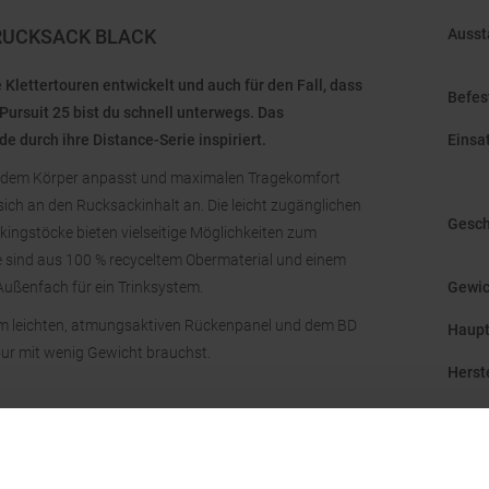
RUCKSACK BLACK
Ausst
Klettertouren entwickelt und auch für den Fall, dass
Befes
Pursuit 25 bist du schnell unterwegs. Das
durch ihre Distance-Serie inspiriert.
Einsa
h dem Körper anpasst und maximalen Tragekomfort
ich an den Rucksackinhalt an. Die leicht zugänglichen
Gesch
ingstöcke bieten vielseitige Möglichkeiten zum
 sind aus 100 % recyceltem Obermaterial und einem
Außenfach für ein Trinksystem.
Gewic
em leichten, atmungsaktiven Rückenpanel und dem BD
Haupt
tour mit wenig Gewicht brauchst.
Herst
Mark
ich
Nachh