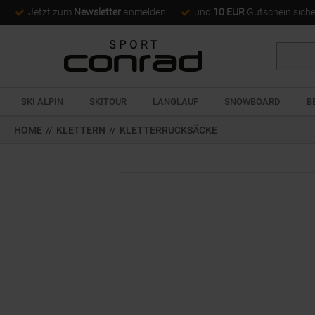
Jetzt zum
Newsletter
anmelden
und
10 EUR
Gutschein sich
Suche
SKI ALPIN
SKITOUR
LANGLAUF
SNOWBOARD
B
HOME
//
KLETTERN
//
KLETTERRUCKSÄCKE