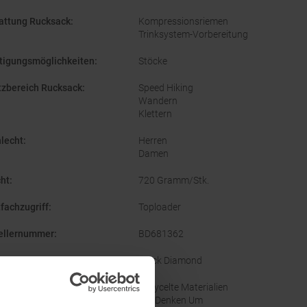
attung Rucksack
:
Kompressionsriemen
Trinksystem-Vorbereitung
tigungsmöglichkeiten
:
Stöcke
tzbereich Rucksack
:
Speed Hiking
Wandern
Klettern
lecht
:
Herren
Damen
ht
:
720 Gramm/Stk.
fachzugriff
:
Toploader
ellernummer
:
BD681362
e
:
Black Diamond
altigkeit
:
Recycelte Materialien
Wir Denken Um