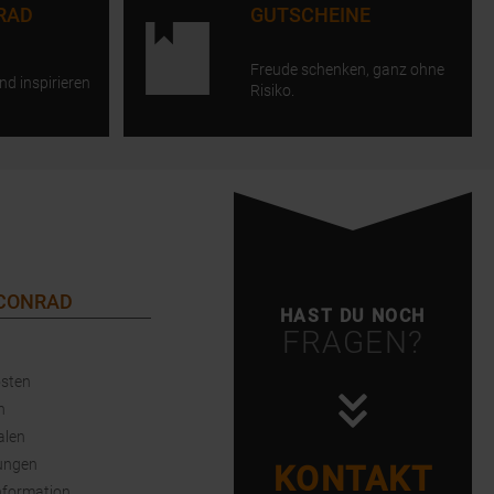
RAD
GUTSCHEINE
Freude schenken, ganz ohne
nd inspirieren
Risiko.
 CONRAD
HAST DU NOCH
FRAGEN?
sten
n
alen
ungen
KONTAKT
nformation