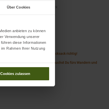
nal Farbbezeichnung
:
Black
Über Cookies
men
:
25 l
 Medien anbieten zu können
Wissenswertes in unserem Blog
hrer Verwendung unserer
 führen diese Informationen
 Diamond Größentabelle Rucksäcke
ie im Rahmen Ihrer Nutzung
ack Guide – So packst Du Deinen Rucksack richtig!
with the Right: Welche Essentials brauchst Du fürs Wandern und
gehen?
Cookies zulassen
rauchst du zum Klettern am Fels?