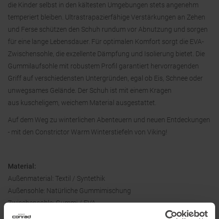
die Kinder selbst in den kältesten Umgebungen stets angenehm
temperiert bleiben. Ultrastrapazierfähige Verstärkungen an Zehen
und Ferse schützen den Schuh rundum vor Abnutzung und sorgen
für eine lange Lebensdauer. Für optimalen Komfort sorgt die EVA-
Zwischensohle, die exzellente Dämpfung und Isolierung bietet. Die
Gummilaufsohle mit robustem Profil garantiert hervorragenden
Griff auf verschiedensten Untergründen, egal ob Eis, Schnee oder
unwegsames Gelände. Der Schuh ist mit einem Kragen
aus kuscheligem, weichem Material ausgestattet.
Auf dem Weg zu winterlichen Abenteuern und neuen Entdeckungen
- mit den Constrictor Warm Winterstiefeln von Viking!
Material:
Außenmaterial: Textil / Syntethik
Außensohle: Natürliche Gummimischung
Zwischensohle: Gummi / EVA