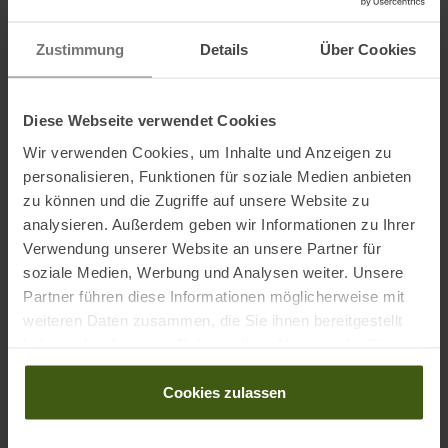
Zustimmung
Details
Über Cookies
Informationen zu EU Verordnung GPSR
Name des Herstellers:
Viking Outdoor Footwear AS
Postanschrift des Herstellers:
Brynsveien 16, 0667 Oslo, NOR
Diese Webseite verwendet Cookies
Elektronische Adresse des
Wir verwenden Cookies, um Inhalte und Anzeigen zu
Herstellers:
viking@vikingfootwear.com
personalisieren, Funktionen für soziale Medien anbieten
zu können und die Zugriffe auf unsere Website zu
Ausgezeichnet mit
:
analysieren. Außerdem geben wir Informationen zu Ihrer
Verwendung unserer Website an unsere Partner für
soziale Medien, Werbung und Analysen weiter. Unsere
Partner führen diese Informationen möglicherweise mit
weiteren Daten zusammen, die Sie ihnen bereitgestellt
haben oder die sie im Rahmen Ihrer Nutzung der Dienste
gesammelt haben.
Cookies zulassen
PRODUKTEIGENSCHAFTEN
: