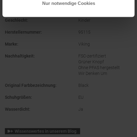
Nur notwendige Cookies
Einsatzgebiet
:
Winterschuhe & Stiefel
Geschlecht
:
Kinder
Herstellernummer
:
95115
Marke
:
Viking
Nachhaltigkeit
:
FSC-zertifiziert
Grüner Knopf
Ohne PFAS hergestellt
Wir Denken Um
Original Farbbezeichnung
:
Black
Schuhgrößen
:
EU
Wasserdicht
:
Ja
Wissenswertes in unserem Blog