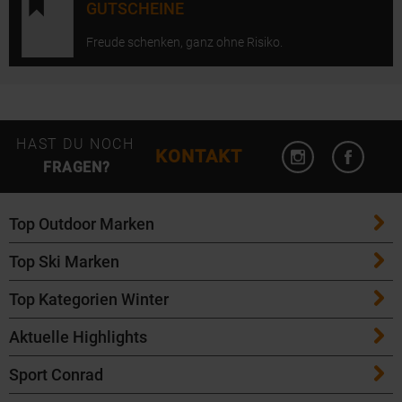
GUTSCHEINE
Freude schenken, ganz ohne Risiko.
Instagram öffn
Facebo
HAST DU NOCH
KONTAKT
FRAGEN?
Top Outdoor Marken
Top Ski Marken
Patagonia
Top Kategorien Winter
ATK Bindungen
Maloja
Aktuelle Highlights
Ski
K2 Ski
Salomon
Sport Conrad
Maloja Fahrradbekleidung
Skitouren Ski
Völkl Ski
Icebreaker