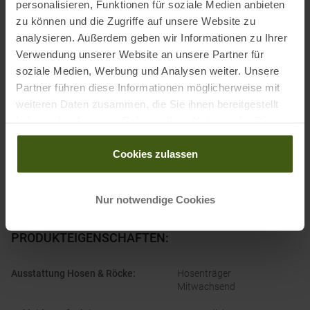
personalisieren, Funktionen für soziale Medien anbieten
Ausgezeichnet mit
:
zu können und die Zugriffe auf unsere Website zu
analysieren. Außerdem geben wir Informationen zu Ihrer
Verwendung unserer Website an unsere Partner für
soziale Medien, Werbung und Analysen weiter. Unsere
Partner führen diese Informationen möglicherweise mit
Partner von
:
weiteren Daten zusammen, die Sie ihnen bereitgestellt
haben oder die sie im Rahmen Ihrer Nutzung der Dienste
gesammelt haben.
Cookies zulassen
Nur notwendige Cookies
PRODUKTEIGENSCHAFTEN
:
Ausstattung Hosen & Röcke
:
Hosenträger
Mitwachsend