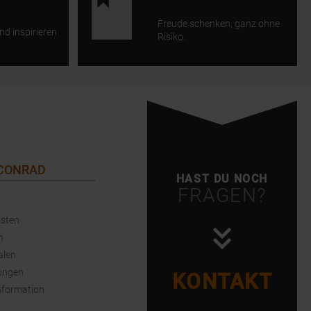
Freude schenken, ganz ohne
nd inspirieren
Risiko.
 CONRAD
HAST DU NOCH
FRAGEN?
sten
n
alen
ungen
KONTAKT
nformation