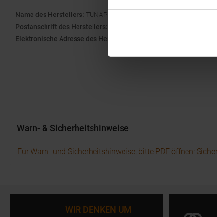
Name des Herstellers:
TUNAP GmbH & Co. KG
Postanschrift des Herstellers:
Bürgermeister-Seidl-Straße 2, 8251
Elektronische Adresse des Herstellers:
info@tunap-sports.com
Warn- & Sicherheitshinweise
Für Warn- und Sicherheitshinweise, bitte PDF öffnen: Siche
WIR DENKEN UM