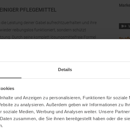
Mark
INIGER PFLEGEMITTEL
 die Leistung deiner Gabel aufrechtzuerhalten und ihre
 wieder reibungslos funktioniert, sondern schützt
zung. Durch seine komplett lösungsmittelfreie Formel
So pf
chen Dichtungsringe.
Bikep
sserfesten Schmierfilm, der dafür sorgt, dass
Must-
ingen. So bleibt die Federung auch unter extremen
alten. Ideal für alle, die Wert auf eine nachhaltige und
Details
Cookies
nhalte und Anzeigen zu personalisieren, Funktionen für soziale
Website zu analysieren. Außerdem geben wir Informationen zu I
r soziale Medien, Werbung und Analysen weiter. Unsere Partner
 Daten zusammen, die Sie ihnen bereitgestellt haben oder die s
n.