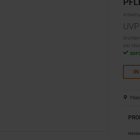
PFL
Artikel
UVP
Grundpr
inkl. MwS
SOF
IN
Filia
PRO
Herst