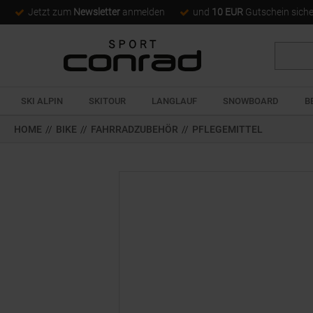
Jetzt zum
Newsletter
anmelden
und
10 EUR
Gutschein sich
Suche
SKI ALPIN
SKITOUR
LANGLAUF
SNOWBOARD
B
HOME
//
BIKE
//
FAHRRADZUBEHÖR
//
PFLEGEMITTEL