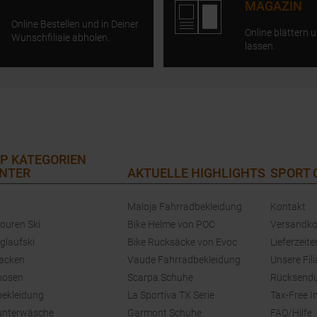
MAGAZIN
Online Bestellen und in Deiner
Online blättern u
Wunschfiliale abholen.
lassen.
P KATEGORIEN
NTER
AKTUELLE HIGHLIGHTS
SPORT
Maloja Fahrradbekleidung
Kontakt
touren Ski
Bike Helme von POC
Versandko
glaufski
Bike Rucksäcke von Evoc
Lieferzeite
jacken
Vaude Fahrradbekleidung
Unsere Fili
hosen
Scarpa Schuhe
Rücksend
bekleidung
La Sportiva TX Serie
Tax-Free I
unterwäsche
Garmont Schuhe
FAQ/Hilfe