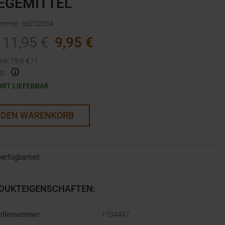
EGEMITTEL
nummer
:
56252304
11,95
€
9,95
€
eis
:
79.6
€ /
l
t.
ORT LIEFERBAR
 DEN WARENKORB
lverfügbarkeit
DUKTEIGENSCHAFTEN
:
ellernummer
:
1104497