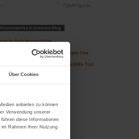
e
:
TUNAP Sports
Wissenswertes in unserem Blog
legst Du Dein Mountainbike
acking: Das brauchst Du für Deine Tages Tour
Haves für Deine mehrtägige Mountainbike-Tour
Über Cookies
 Medien anbieten zu können
hrer Verwendung unserer
 führen diese Informationen
ie im Rahmen Ihrer Nutzung