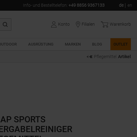
Info- und Bestelltelefon
:
+49 8856 9367133
de
en
Konto
Filialen
Warenkorb
OUTDOOR
AUSRÜSTUNG
MARKEN
BLOG
OUTLET
Pflegemittel
Artikel
AP SPORTS
ERGABELREINIGER