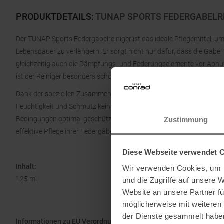
PRODUKTDETAILS
:
TUNAP SPORTS FEDERGABELRE
Der TUNAP Sports Federgabelreiniger ist das ideale Pflegemittel, um
Lebensdauer zu verlängern. Er sorgt nicht nur dafür, dass die Gabel
gleichzeitig auch die Dämpfungs- und Federungselemente vor Abnut
ist der Reiniger besonders schonend und pflegend für die empfindli
Dank der speziellen Zusammensetzung erzeugt der Reiniger einen wa
Feuchtigkeit und Schmutz keine Chance haben, in die Gabel einzudr
Bedingungen optimal geschützt und die Funktionalität langfristig erh
Zustimmung
effektive Pflege ihrer Federgabel legen.
Diese Webseite verwendet 
Inhalt:
Wir verwenden Cookies, um I
125 ml
und die Zugriffe auf unsere 
Website an unsere Partner fü
möglicherweise mit weiteren
der Dienste gesammelt habe
Informationen zu EU Verordnung GPSR