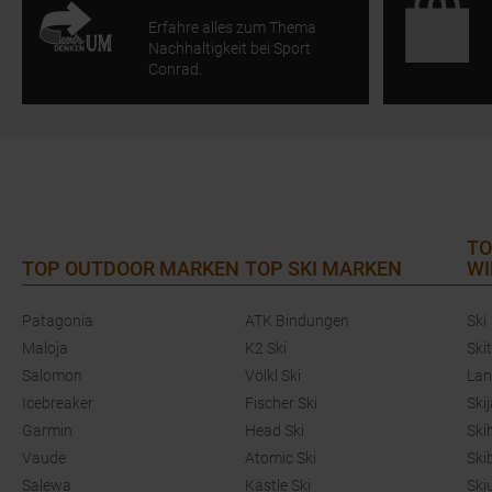
Erfahre alles zum Thema
Nachhaltigkeit bei Sport
Conrad.
TO
TOP OUTDOOR MARKEN
TOP SKI MARKEN
WI
Patagonia
ATK Bindungen
Ski
Maloja
K2 Ski
Ski
Salomon
Völkl Ski
Lan
Icebreaker
Fischer Ski
Ski
Garmin
Head Ski
Ski
Vaude
Atomic Ski
Ski
Salewa
Kästle Ski
Ski