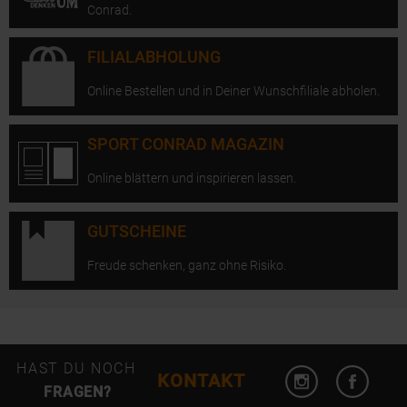
Conrad.
FILIALABHOLUNG
Online Bestellen und in Deiner Wunschfiliale abholen.
SPORT CONRAD MAGAZIN
Online blättern und inspirieren lassen.
GUTSCHEINE
Freude schenken, ganz ohne Risiko.
Instagram öffn
Facebo
HAST DU NOCH
KONTAKT
FRAGEN?