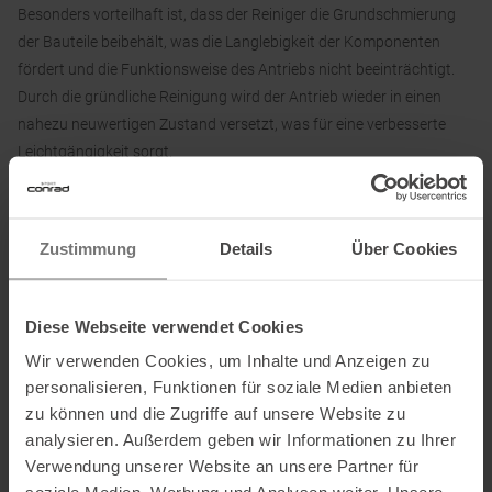
Besonders vorteilhaft ist, dass der Reiniger die Grundschmierung
der Bauteile beibehält, was die Langlebigkeit der Komponenten
fördert und die Funktionsweise des Antriebs nicht beeinträchtigt.
Durch die gründliche Reinigung wird der Antrieb wieder in einen
nahezu neuwertigen Zustand versetzt, was für eine verbesserte
Leichtgängigkeit sorgt.
Die regelmäßige Anwendung des Antriebsreinigers trägt zu einer
optimierten Performance bei und sorgt dafür, dass dein Antrieb
stets effizient und zuverlässig arbeitet – für eine reibungslose Fahrt
Zustimmung
Details
Über Cookies
bei jedem Wetter und unter allen Bedingungen. Ideal für alle, die
hohe Ansprüche an die Pflege und Wartung ihres Fahrrads stellen.
Diese Webseite verwendet Cookies
Wir verwenden Cookies, um Inhalte und Anzeigen zu
Inhalt:
personalisieren, Funktionen für soziale Medien anbieten
300 ml
zu können und die Zugriffe auf unsere Website zu
analysieren. Außerdem geben wir Informationen zu Ihrer
Verwendung unserer Website an unsere Partner für