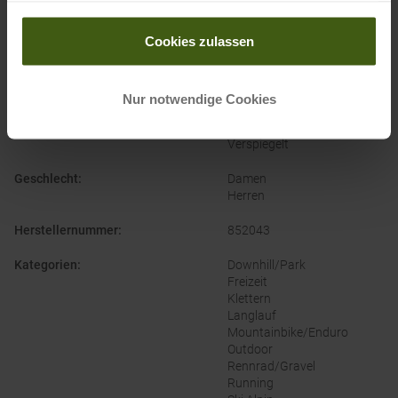
gesammelt haben.
Cookies zulassen
PRODUKTEIGENSCHAFTEN
:
Nur notwendige Cookies
Eigenschaften Brille
:
Kontrastverstärkend
Verspiegelt
Geschlecht
:
Damen
Herren
Herstellernummer
:
852043
Kategorien
:
Downhill/Park
Freizeit
Klettern
Langlauf
Mountainbike/Enduro
Outdoor
Rennrad/Gravel
Running