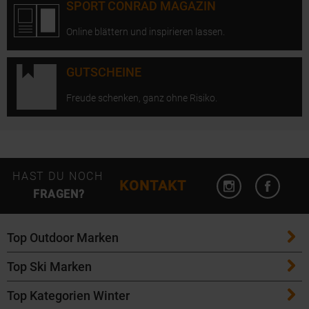
SPORT CONRAD MAGAZIN
Online blättern und inspirieren lassen.
GUTSCHEINE
Freude schenken, ganz ohne Risiko.
Instagram öffn
Facebo
HAST DU NOCH
KONTAKT
FRAGEN?
Top Outdoor Marken
Top Ski Marken
Patagonia
Top Kategorien Winter
ATK Bindungen
Maloja