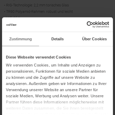
• RIG-Technologie: 2,2 mm torisches Glas
• TR90 Polyamid-Rahmen: robust und leicht
• VLT: 25 %
Zustimmung
Details
Über Cookies
Informationen zu EU Verordnung GPSR
Name des Herstellers:
Active Brands AS
Postanschrift des Herstellers:
Nydalsveien 24, 0484 Oslo,
Diese Webseite verwendet Cookies
Norwegen
Wir verwenden Cookies, um Inhalte und Anzeigen zu
Elektronische Adresse des
personalisieren, Funktionen für soziale Medien anbieten
Herstellers:
csinternational@activebrands.com
zu können und die Zugriffe auf unsere Website zu
analysieren. Außerdem geben wir Informationen zu Ihrer
Name des Einführers:
Nordic Active Brands Aktiebolag
Verwendung unserer Website an unsere Partner für
Postanschrift des Einführers:
Torsatan 5B , 41104 Göteborg ,
soziale Medien, Werbung und Analysen weiter. Unsere
Sweden
Partner führen diese Informationen möglicherweise mit
Elektronische Adresse des Einführers:
post@activebrands.com
weiteren Daten zusammen, die Sie ihnen bereitgestellt
haben oder die sie im Rahmen Ihrer Nutzung der Dienste