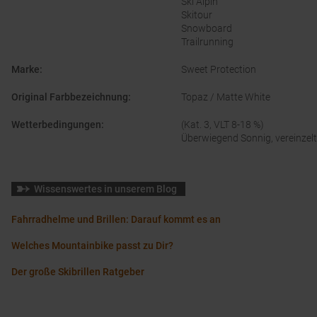
Ski Alpin
Skitour
Snowboard
Trailrunning
Marke
:
Sweet Protection
Original Farbbezeichnung
:
Topaz / Matte White
Wetterbedingungen
:
(Kat. 3, VLT 8-18 %)
Überwiegend Sonnig, vereinzel
Wissenswertes in unserem Blog
Fahrradhelme und Brillen: Darauf kommt es an
Welches Mountainbike passt zu Dir?
Der große Skibrillen Ratgeber