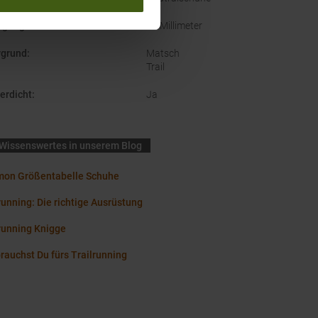
ngung
:
10 Millimeter
rgrund
:
Matsch
Trail
erdicht
:
Ja
Wissenswertes in unserem Blog
mon Größentabelle Schuhe
running: Die richtige Ausrüstung
running Knigge
rauchst Du fürs Trailrunning