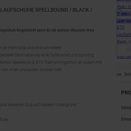
LAUFSCHUHE SPELLBOUND / BLACK /
schuh begeistert sein! Er ist seinen Wurzeln treu
 dir mehr Grip und eine schnellere
I
eten Obermaterials ist er funktionell und schnittig
alomon Speedcros 6 GTX Trailrunningschuh ist zudem mit
 von innen und außen trocken hält.
Grö
PRO
m und besseren Grip auf nassem Untergrund
Dämp
Einsa
fluss