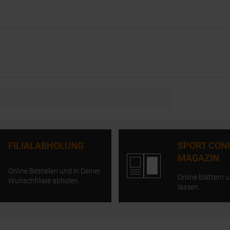
FILIALABHOLUNG
SPORT CON
MAGAZIN
Online Bestellen und in Deiner
Online blättern u
Wunschfiliale abholen.
lassen.