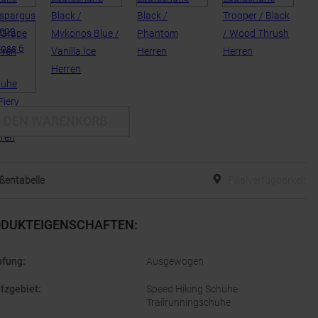
N DEN WARENKORB
ßentabelle
Filialverfügbarkeit
DUKTEIGENSCHAFTEN
:
fung
:
Ausgewogen
tzgebiet
:
Speed Hiking Schuhe
Trailrunningschuhe