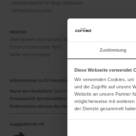
• Ripstop-Material für lange Haltbarkeit
• Schnellschnürsystem
Material:
Obermaterial: Mesh-Einsatz, Ripstop
Futter und Decksohle: Textil
Zustimmung
Sohle: Mud Contagrip
Diese Webseite verwendet 
Wir verwenden Cookies, um I
Informationen zu EU Verordnung GPSR
und die Zugriffe auf unsere 
Name des Herstellers:
Salomon SAS
Website an unsere Partner fü
Postanschrift des Herstellers:
ZA des Croiselets, 14 chemin des C
möglicherweise mit weiteren
Elektronische Adresse des Herstellers:
contact@salomon.com
der Dienste gesammelt habe
Ausgezeichnet mit
: