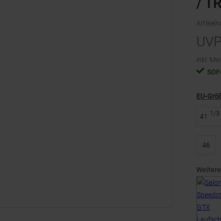
/ T
Artikel
UV
inkl. Mw
SOF
EU-Grö
1/3
41
46
Weitere