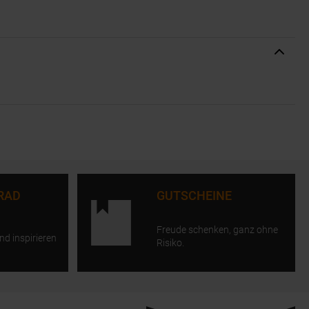
RAD
GUTSCHEINE
Freude schenken, ganz ohne
nd inspirieren
Risiko.