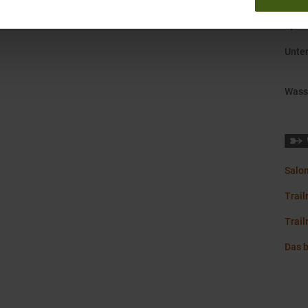
Spre
Unte
Wass
Salo
Trail
Trail
Das b