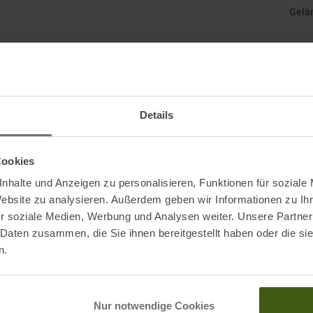
Gelä
Gesc
Gewi
Hers
Details
Leist
Cookies
Mark
nhalte und Anzeigen zu personalisieren, Funktionen für soziale
Nachh
Website zu analysieren. Außerdem geben wir Informationen zu I
r soziale Medien, Werbung und Analysen weiter. Unsere Partner
roiselets, 74370 Epagny Metz Tessym France
Orig
 Daten zusammen, die Sie ihnen bereitgestellt haben oder die s
n.
Schu
Schu
Nur notwendige Cookies
Schu