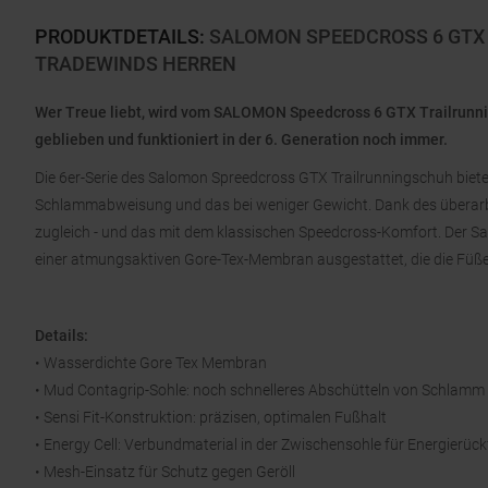
PRODUKTDETAILS
:
SALOMON SPEEDCROSS 6 GTX 
TRADEWINDS HERREN
Wer Treue liebt, wird vom SALOMON Speedcross 6 GTX Trailrunning
geblieben und funktioniert in der 6. Generation noch immer.
Die 6er-Serie des Salomon Spreedcross GTX Trailrunningschuh bietet
Schlammabweisung und das bei weniger Gewicht. Dank des überarbeit
zugleich - und das mit dem klassischen Speedcross-Komfort. Der S
einer atmungsaktiven Gore-Tex-Membran ausgestattet, die die Füße
Details:
• Wasserdichte Gore Tex Membran
• Mud Contagrip-Sohle: noch schnelleres Abschütteln von Schlam
• Sensi Fit-Konstruktion: präzisen, optimalen Fußhalt
• Energy Cell: Verbundmaterial in der Zwischensohle für Energierück
• Mesh-Einsatz für Schutz gegen Geröll