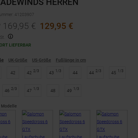
RADEWINDS HERREN
nummer
:
41203907
P
169,95
€
129,95
€
St.
ORT LIEFERBAR
ße
UK-Größe
US-Größe
Fußlänge in cm
2/3
1/3
2/3
1/3
42
42
43
44
44
45
2/3
1/3
1/3
46
47
48
49
 Modelle