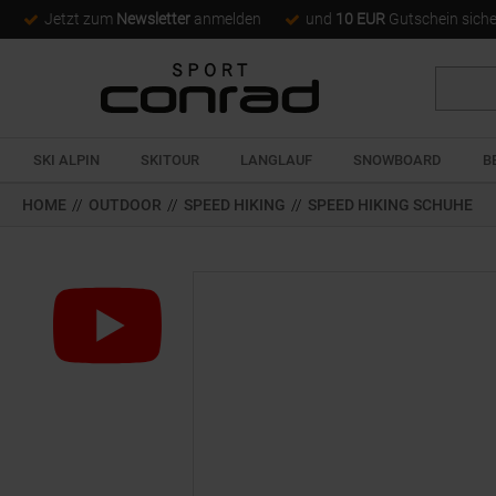
Jetzt zum
Newsletter
anmelden
und
10 EUR
Gutschein sich
Suche
SKI ALPIN
SKITOUR
LANGLAUF
SNOWBOARD
B
HOME
//
OUTDOOR
//
SPEED HIKING
//
SPEED HIKING SCHUHE