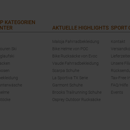
P KATEGORIEN
NTER
AKTUELLE HIGHLIGHTS
SPORT
Maloja Fahrradbekleidung
Kontakt
touren Ski
Bike Helme von POC
Versandko
glaufski
Bike Rucksäcke von Evoc
Lieferzeite
jacken
Vaude Fahrradbekleidung
Unsere Fili
hosen
Scarpa Schuhe
Rücksend
bekleidung
La Sportiva TX Serie
Tax-Free I
unterwäsche
Garmont Schuhe
FAQ/Hilfe
helme
Brooks Trailrunning Schuhe
Events
stöcke
Osprey Outdoor Rucksäcke