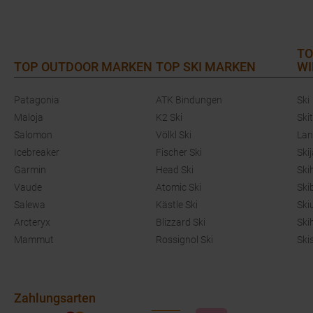
TO
TOP OUTDOOR MARKEN
TOP SKI MARKEN
WI
Patagonia
ATK Bindungen
Ski
Maloja
K2 Ski
Ski
Salomon
Völkl Ski
Lan
Icebreaker
Fischer Ski
Ski
Garmin
Head Ski
Ski
Vaude
Atomic Ski
Ski
Salewa
Kästle Ski
Ski
Arcteryx
Blizzard Ski
Ski
Mammut
Rossignol Ski
Ski
Zahlungsarten