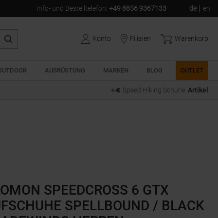
Info- und Bestelltelefon
:
+49 8856 9367133
de
en
Konto
Filialen
Warenkorb
OUTDOOR
AUSRÜSTUNG
MARKEN
BLOG
OUTLET
Speed Hiking Schuhe
Artikel
OMON SPEEDCROSS 6 GTX
FSCHUHE SPELLBOUND / BLACK