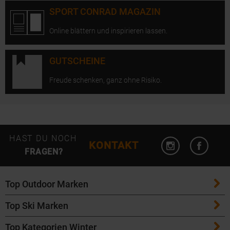
SPORT CONRAD MAGAZIN
Online blättern und inspirieren lassen.
GUTSCHEINE
Freude schenken, ganz ohne Risiko.
Instagram öffn
Facebo
HAST DU NOCH
KONTAKT
FRAGEN?
Top Outdoor Marken
Top Ski Marken
Patagonia
Top Kategorien Winter
ATK Bindungen
Maloja