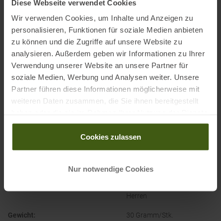
Diese Webseite verwendet Cookies
Postanschrift des Herstellers:
ZA des Croiselets, 14 chemin des
Wir verwenden Cookies, um Inhalte und Anzeigen zu
Croiselets, 74370 Epagny Metz Tessym France
personalisieren, Funktionen für soziale Medien anbieten
Elektronische Adresse des Herstellers:
contact@salomon.com
zu können und die Zugriffe auf unsere Website zu
analysieren. Außerdem geben wir Informationen zu Ihrer
Ausgezeichnet mit
:
Verwendung unserer Website an unsere Partner für
soziale Medien, Werbung und Analysen weiter. Unsere
Partner führen diese Informationen möglicherweise mit
weiteren Daten zusammen, die Sie ihnen bereitgestellt
haben oder die sie im Rahmen Ihrer Nutzung der Dienste
gesammelt haben.
Cookies zulassen
PRODUKTEIGENSCHAFTEN
:
Nur notwendige Cookies
Geschlecht
:
Damen
Herren
Gewicht
:
30 Gramm/Stk.