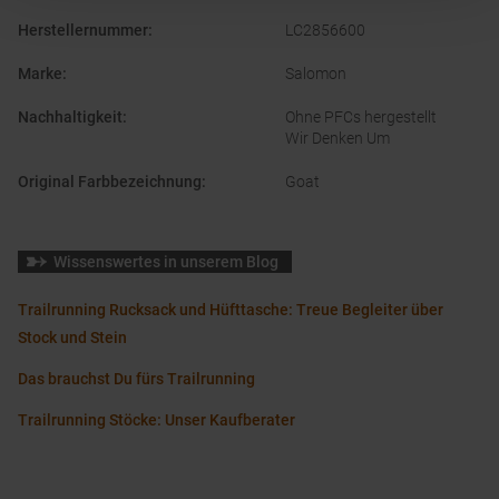
Herstellernummer
:
LC2856600
Marke
:
Salomon
Nachhaltigkeit
:
Ohne PFCs hergestellt
Wir Denken Um
Original Farbbezeichnung
:
Goat
Wissenswertes in unserem Blog
Trailrunning Rucksack und Hüfttasche: Treue Begleiter über
Stock und Stein
Das brauchst Du fürs Trailrunning
Trailrunning Stöcke: Unser Kaufberater