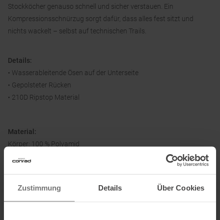
Stockköcher genauso schnell und sicher verstauen. Ein
Kompressionsschnürzug sorgt dafür, dass alles fest sitzt und
nichts wackelt – selbst auf technischen Trails.
Details:
• Wasserableitende Ösen auf der Unterseite
• Gepolsteter Rücken
• 210D Ripstop Material
Material:
Körper: 100 % Polyamid
Rückteil: 100 % Polyester
Zustimmung
Details
Über Cookies
Informationen zu EU Verordnung GPSR
Name des Herstellers:
Salomon SAS