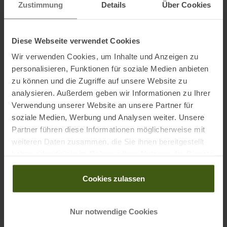
• Futter: 100 % Polyamid
Zustimmung
Details
Über Cookies
• Körper: 84 % Polyamid, 16 % Elasthan
• Fronteinsatz: 100 % Polyester
Diese Webseite verwendet Cookies
• Rückteil: 100 % Polyester
• Rückeneinsatz: 85 % Polyethylen, 15 % Polyurethan
Wir verwenden Cookies, um Inhalte und Anzeigen zu
personalisieren, Funktionen für soziale Medien anbieten
zu können und die Zugriffe auf unsere Website zu
analysieren. Außerdem geben wir Informationen zu Ihrer
Informationen zu EU Verordnung GPSR
Verwendung unserer Website an unsere Partner für
Name des Herstellers:
Salomon SAS
soziale Medien, Werbung und Analysen weiter. Unsere
Postanschrift des Herstellers:
ZA des Croiselets, 14 chemin des
Partner führen diese Informationen möglicherweise mit
Croiselets, 74370 Epagny Metz Tessym France
weiteren Daten zusammen, die Sie ihnen bereitgestellt
Elektronische Adresse des Herstellers:
contact@salomon.com
haben oder die sie im Rahmen Ihrer Nutzung der Dienste
gesammelt haben.
Cookies zulassen
Ausgezeichnet mit
:
Nur notwendige Cookies