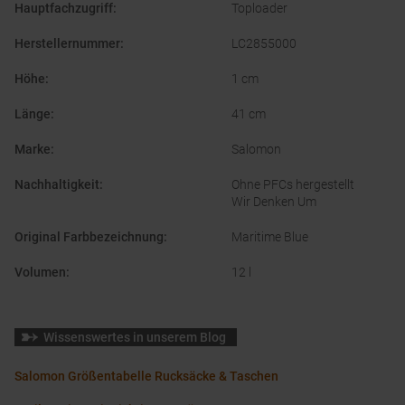
Hauptfachzugriff
:
Toploader
Herstellernummer
:
LC2855000
Höhe
:
1 cm
Länge
:
41 cm
Marke
:
Salomon
Nachhaltigkeit
:
Ohne PFCs hergestellt
Wir Denken Um
Original Farbbezeichnung
:
Maritime Blue
Volumen
:
12 l
Wissenswertes in unserem Blog
Salomon Größentabelle Rucksäcke & Taschen