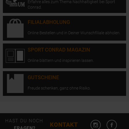
Erfahre alles zum Thema Nachhaltigkeit bei Sport
Conrad.
FILIALABHOLUNG
Online Bestellen und in Deiner Wunschfiliale abholen.
SPORT CONRAD MAGAZIN
Online blättern und inspirieren lassen.
GUTSCHEINE
Freude schenken, ganz ohne Risiko.
Instagram öffn
Facebo
HAST DU NOCH
KONTAKT
FRAGEN?