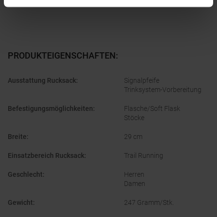
PRODUKTEIGENSCHAFTEN
:
Ausstattung Rucksack
:
Signalpfeife
Trinksystem-Vorbereitung
Befestigungsmöglichkeiten
:
Flasche/Soft Flask
Stöcke
Breite
:
29 cm
Einsatzbereich Rucksack
:
Trail Running
Geschlecht
:
Herren
Damen
Gewicht
:
247 Gramm/Stk.