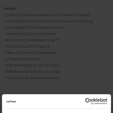
Details:
• Quick Link Verschlusssystem zum schnellen Verstellen
• Y-förmige Konstruktion für optimale Gewichtsverteilung
• Kompatibel mit Trinkblasen bis 2 Liter
• Inklusive 2 x 500 ml Ultra-Flasks
• Rückfach mit beidseitigem Zugriff
• Reißverschluss-Fronttasche
• Obere Tasche mit Schlüsselhalter
• 2 Flask-Fronttaschen
• 2 Stretchtaschen an den Schultern
• Reflektierende Schlaufe für Lampe
• Custom Quiver System kompatibel
Material:
• Einsatz am Rumpf: 88 % Polyamid, 12 % Elasthan
• Einsatz: 89 % Polyamid, 11 % Elasthan