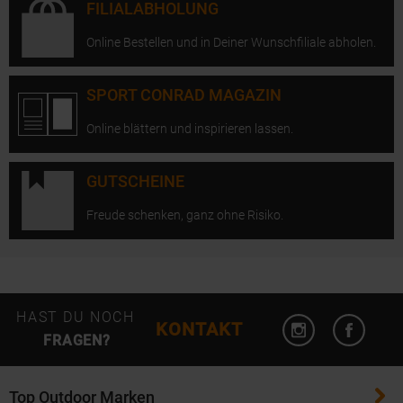
FILIALABHOLUNG
Online Bestellen und in Deiner Wunschfiliale abholen.
SPORT CONRAD MAGAZIN
Online blättern und inspirieren lassen.
GUTSCHEINE
Freude schenken, ganz ohne Risiko.
Instagram öffn
Facebo
HAST DU NOCH
KONTAKT
FRAGEN?
Top Outdoor Marken