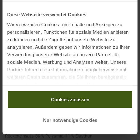
Active 4 Laufrucksack genau das Richtige. Dank Kompatibilität
kann man eine 1,5 Liter Trinkflasche oder Stöcke im Custom Quiver
Diese Webseite verwendet Cookies
mitnehmen.
Wir verwenden Cookies, um Inhalte und Anzeigen zu
personalisieren, Funktionen für soziale Medien anbieten
zu können und die Zugriffe auf unsere Website zu
Details:
analysieren. Außerdem geben wir Informationen zu Ihrer
• SensiFit und weiches Material für Komfort
Verwendung unserer Website an unsere Partner für
• 2 Brusttaschen
soziale Medien, Werbung und Analysen weiter. Unsere
• Inkl. 2 Salomon 500ml - Soft Flasks
Partner führen diese Informationen möglicherweise mit
• Trinkreservoir-Fach für 1,5 Liter-Trinkblase
weiteren Daten zusammen, die Sie ihnen bereitgestellt
• Quick link Gummizughalterung
haben oder die sie im Rahmen Ihrer Nutzung der Dienste
• Schlüsselhalter
gesammelt haben.
• Custom Quiver (Köcher) System kompatibel
Cookies zulassen
Nur notwendige Cookies
Material:
Körper: 100 % Polyamid
Rückeneinsatz: 89 % Polyamid, 11 % Elasthan