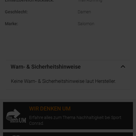
Einsatzbereich Rucksack
:
Trail Running
Geschlecht
:
Damen
Marke
:
Salomon
Warn- & Sicherheitshinweise
Keine Warn- & Sicherheitshinweise laut Hersteller.
WIR DENKEN UM
Erfahre alles zum Thema Nachhaltigkeit bei Sport
Conrad.