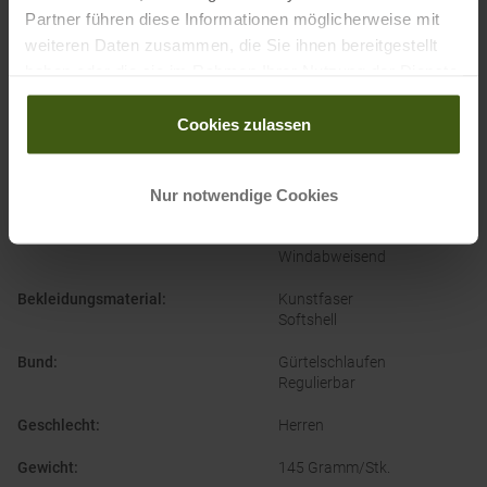
Partner führen diese Informationen möglicherweise mit
weiteren Daten zusammen, die Sie ihnen bereitgestellt
haben oder die sie im Rahmen Ihrer Nutzung der Dienste
gesammelt haben.
Cookies zulassen
PRODUKTEIGENSCHAFTEN
:
Nur notwendige Cookies
Bekleidungsfunktion
:
Feuchtigkeitsregulierend
Schnelltrocknend
Windabweisend
Bekleidungsmaterial
:
Kunstfaser
Softshell
Bund
:
Gürtelschlaufen
Regulierbar
Geschlecht
:
Herren
Gewicht
:
145 Gramm/Stk.