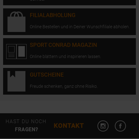
FILIALABHOLUNG
Online Bestellen und in Deiner Wunschfiliale abholen.
SPORT CONRAD MAGAZIN
Online blättern und inspirieren lassen.
GUTSCHEINE
Freude schenken, ganz ohne Risiko.
Instagram öffn
Facebo
HAST DU NOCH
KONTAKT
FRAGEN?