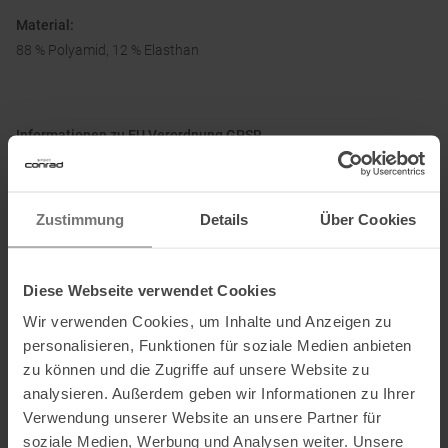
Material:
88 % Polyamid, 12 % Elasthan
Informationen zu EU Verordnung GPSR
Name des Herstellers:
Oberalp Deutschland GmbH
Postanschrift des Herstellers:
Saturnstr. 63, 85609 Aschheim, DE
Zustimmung
Details
Über Cookies
Elektronische Adresse des Herstellers:
support_de@salewa.com
Ausgezeichnet mit
:
Diese Webseite verwendet Cookies
Wir verwenden Cookies, um Inhalte und Anzeigen zu
personalisieren, Funktionen für soziale Medien anbieten
zu können und die Zugriffe auf unsere Website zu
Partner von
:
analysieren. Außerdem geben wir Informationen zu Ihrer
Verwendung unserer Website an unsere Partner für
soziale Medien, Werbung und Analysen weiter. Unsere