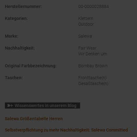
Herstellernummer
:
00-0000028884
Kategorien
:
Klettern
Outdoor
Marke
:
Salewa
Nachhaltigkeit
:
Fair Wear
Wir Denken Um
Original Farbbezeichnung
:
Bombay Brown
Taschen
:
Fronttasche(n)
Gesäßtasche(n)
Wissenswertes in unserem Blog
Salewa Größentabelle Herren
Selbstverpflichtung zu mehr Nachhaltigkeit: Salewa Committed