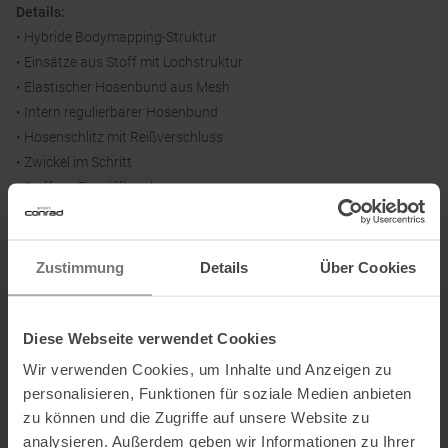
Details:
• Hybride Bodymapping-Struktur
• Einsätze aus Stoff mit Lochstruktur
• Elastischer Hosenbund aus Mesh
• Intern regulierbarer Hosenbund
• Hosenschlitz mit Reißverschluss
• Zwickel im Schritt
• 2 offene Eingrifftaschen
• Cargo-Tasche mit Reißverschluss
• Reflektierende Details
Zustimmung
Details
Über Cookies
Material:
84 % Polyamid, 16 % Elasthan
Diese Webseite verwendet Cookies
Wir verwenden Cookies, um Inhalte und Anzeigen zu
personalisieren, Funktionen für soziale Medien anbieten
zu können und die Zugriffe auf unsere Website zu
Informationen zu EU Verordnung GPSR
analysieren. Außerdem geben wir Informationen zu Ihrer