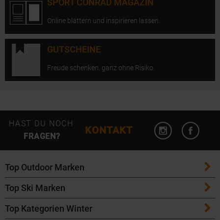
SPORT CONRAD MAGAZIN
Online blättern und inspirieren lassen.
GUTSCHEINE
Freude schenken, ganz ohne Risiko.
Instagram öffn
Facebo
HAST DU NOCH
KONTAKT
FRAGEN?
Top Outdoor Marken
Top Ski Marken
Patagonia
Top Kategorien Winter
ATK Bindungen
Maloja