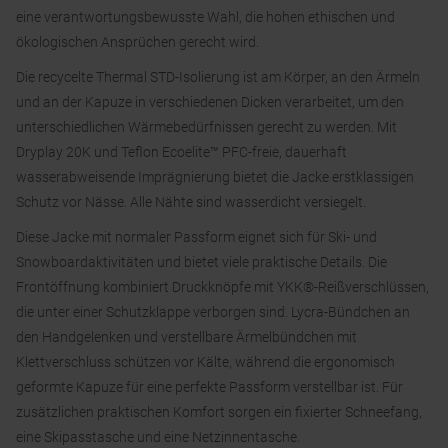
eine verantwortungsbewusste Wahl, die hohen ethischen und
ökologischen Ansprüchen gerecht wird.
Die recycelte Thermal STD-Isolierung ist am Körper, an den Ärmeln
und an der Kapuze in verschiedenen Dicken verarbeitet, um den
unterschiedlichen Wärmebedürfnissen gerecht zu werden. Mit
Dryplay 20K und Teflon Ecoelite™ PFC-freie, dauerhaft
wasserabweisende Imprägnierung bietet die Jacke erstklassigen
Schutz vor Nässe. Alle Nähte sind wasserdicht versiegelt.
Diese Jacke mit normaler Passform eignet sich für Ski- und
Snowboardaktivitäten und bietet viele praktische Details. Die
Frontöffnung kombiniert Druckknöpfe mit YKK®-Reißverschlüssen,
die unter einer Schutzklappe verborgen sind. Lycra-Bündchen an
den Handgelenken und verstellbare Ärmelbündchen mit
Klettverschluss schützen vor Kälte, während die ergonomisch
geformte Kapuze für eine perfekte Passform verstellbar ist. Für
zusätzlichen praktischen Komfort sorgen ein fixierter Schneefang,
eine Skipasstasche und eine Netzinnentasche.