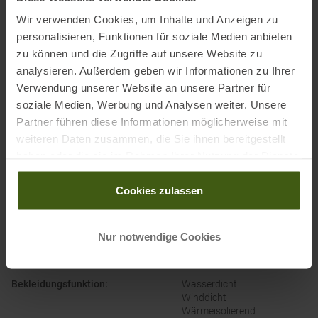
Wir verwenden Cookies, um Inhalte und Anzeigen zu
Ausgezeichnet mit
:
personalisieren, Funktionen für soziale Medien anbieten
zu können und die Zugriffe auf unsere Website zu
analysieren. Außerdem geben wir Informationen zu Ihrer
Verwendung unserer Website an unsere Partner für
soziale Medien, Werbung und Analysen weiter. Unsere
Partner führen diese Informationen möglicherweise mit
weiteren Daten zusammen, die Sie ihnen bereitgestellt
haben oder die sie im Rahmen Ihrer Nutzung der Dienste
gesammelt haben.
PRODUKTEIGENSCHAFTEN
:
Cookies zulassen
Ausstattung Jacke
:
Regulierbare Armabschlüsse
Regulierbarer Saum
Nur notwendige Cookies
Schneefang
Skipasstasche
Bekleidungsfunktion
:
Wasserdicht
Winddicht
Wärmeisolierend