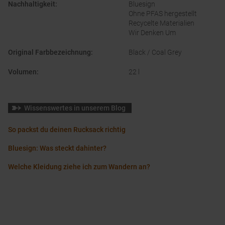
Nachhaltigkeit
:
Bluesign
Ohne PFAS hergestellt
Recycelte Materialien
Wir Denken Um
Original Farbbezeichnung
:
Black / Coal Grey
Volumen
:
22 l
Wissenswertes in unserem Blog
So packst du deinen Rucksack richtig
Bluesign: Was steckt dahinter?
Welche Kleidung ziehe ich zum Wandern an?