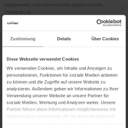
Hauptmaterial: 100D Polyamid Dobby Ripstop mit DWR-
Imprägnierung
Akzent: 70D Polyamid
Boden: 420D Polyamid mit DWR-Imprägnierung
Zustimmung
Details
Über Cookies
Informationen zu EU Verordnung GPSR
Diese Webseite verwendet Cookies
Name des Herstellers:
Osprey Europe Ltd
Wir verwenden Cookies, um Inhalte und Anzeigen zu
Postanschrift des Herstellers:
Talon House, Aston Way, Poole,
personalisieren, Funktionen für soziale Medien anbieten
BH12 4FE, Großbritannien
zu können und die Zugriffe auf unsere Website zu
Elektronische Adresse des Herstellers:
cs-
analysieren. Außerdem geben wir Informationen zu Ihrer
ospreyeurope@helenoftroy.com
Verwendung unserer Website an unsere Partner für
Name des Einführers:
Osprey Europe B.V.
soziale Medien, Werbung und Analysen weiter. Unsere
Postanschrift des Einführers:
Herikerbergweg 238, 1101 CM
Partner führen diese Informationen möglicherweise mit
Amsterdam, Niederlande
weiteren Daten zusammen, die Sie ihnen bereitgestellt
Elektronische Adresse des Einführers:
care@cs-eu.osprey.com
haben oder die sie im Rahmen Ihrer Nutzung der Dienste