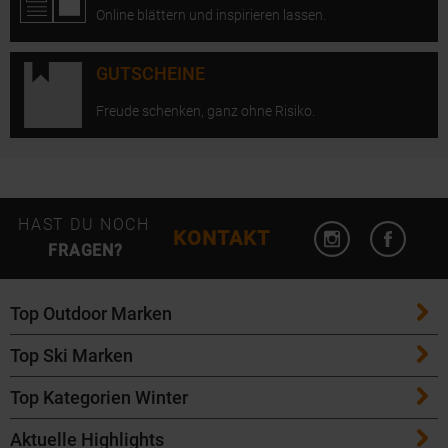
Online blättern und inspirieren lassen.
GUTSCHEINE
Freude schenken, ganz ohne Risiko.
Instagram öffn
Facebo
HAST DU NOCH
KONTAKT
FRAGEN?
Top Outdoor Marken
Top Ski Marken
Patagonia
Top Kategorien Winter
ATK Bindungen
Maloja
Aktuelle Highlights
Ski
K2 Ski
Salomon