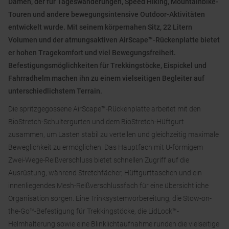
Damen, der für Tageswanderungen, Speed Hiking, Mountainbike-
Touren und andere bewegungsintensive Outdoor-Aktivitäten
entwickelt wurde. Mit seinem körpernahen Sitz, 22 Litern
Volumen und der atmungsaktiven AirScape™-Rückenplatte bietet
er hohen Tragekomfort und viel Bewegungsfreiheit.
Befestigungsmöglichkeiten für Trekkingstöcke, Eispickel und
Fahrradhelm machen ihn zu einem vielseitigen Begleiter auf
unterschiedlichstem Terrain.
Die spritzgegossene AirScape™-Rückenplatte arbeitet mit den
BioStretch-Schultergurten und dem BioStretch-Hüftgurt
zusammen, um Lasten stabil zu verteilen und gleichzeitig maximale
Beweglichkeit zu ermöglichen. Das Hauptfach mit U-förmigem
Zwei-Wege-Reißverschluss bietet schnellen Zugriff auf die
Ausrüstung, während Stretchfächer, Hüftgurttaschen und ein
innenliegendes Mesh-Reißverschlussfach für eine übersichtliche
Organisation sorgen. Eine Trinksystemvorbereitung, die Stow-on-
the-Go™-Befestigung für Trekkingstöcke, die LidLock™-
Helmhalterung sowie eine Blinklichtaufnahme runden die vielseitige