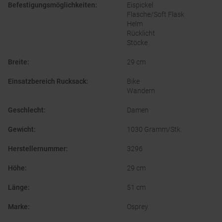
Befestigungsmöglichkeiten
:
Eispickel
Flasche/Soft Flask
Helm
Rücklicht
Stöcke
Breite
:
29 cm
Einsatzbereich Rucksack
:
Bike
Wandern
Geschlecht
:
Damen
Gewicht
:
1030 Gramm/Stk.
Herstellernummer
:
3296
Höhe
:
29 cm
Länge
:
51 cm
Marke
:
Osprey