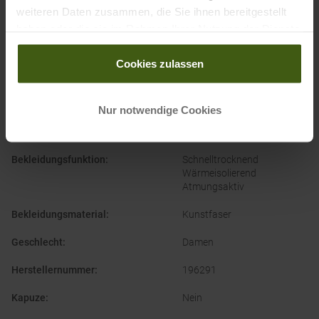
weiteren Daten zusammen, die Sie ihnen bereitgestellt
haben oder die sie im Rahmen Ihrer Nutzung der Dienste
gesammelt haben.
Cookies zulassen
PRODUKTEIGENSCHAFTEN
:
Nur notwendige Cookies
Ausschnitt
:
Rundhals
Bekleidungsfunktion
:
Schnelltrocknend
Wärmeisolierend
Atmungsaktiv
Bekleidungsmaterial
:
Kunstfaser
Geschlecht
:
Damen
Herstellernummer
:
196291
Kapuze
:
Nein