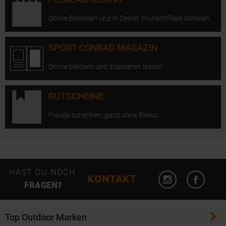
Online Bestellen und in Deiner Wunschfiliale abholen.
SPORT CONRAD MAGAZIN
Online blättern und inspirieren lassen.
GUTSCHEINE
Freude schenken, ganz ohne Risiko.
Instagram öffn
Facebo
HAST DU NOCH
KONTAKT
FRAGEN?
Top Outdoor Marken