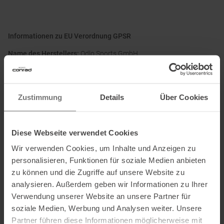
Informationen zu EU Verordnung GPSR
Name des Herstellers:
Odlo Sports GmbH
Postanschrift des Herstellers:
Christenfeld 11 A, 41379 Brüggen,
DE
Elektronische Adresse des
Zustimmung
Details
Über Cookies
Herstellers:
customerservice@odlo.com
Diese Webseite verwendet Cookies
Ausgezeichnet mit
:
Wir verwenden Cookies, um Inhalte und Anzeigen zu
personalisieren, Funktionen für soziale Medien anbieten
zu können und die Zugriffe auf unsere Website zu
analysieren. Außerdem geben wir Informationen zu Ihrer
Partner von
:
Verwendung unserer Website an unsere Partner für
soziale Medien, Werbung und Analysen weiter. Unsere
Partner führen diese Informationen möglicherweise mit