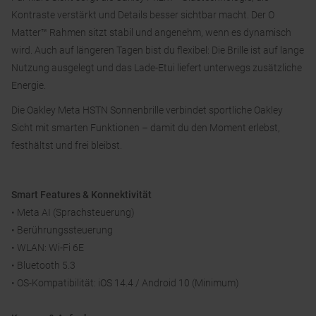
Kontraste verstärkt und Details besser sichtbar macht. Der O
Matter™ Rahmen sitzt stabil und angenehm, wenn es dynamisch
wird. Auch auf längeren Tagen bist du flexibel: Die Brille ist auf lange
Nutzung ausgelegt und das Lade-Etui liefert unterwegs zusätzliche
Energie.
Die Oakley Meta HSTN Sonnenbrille verbindet sportliche Oakley
Sicht mit smarten Funktionen – damit du den Moment erlebst,
festhältst und frei bleibst.
Smart Features & Konnektivität
• Meta AI (Sprachsteuerung)
• Berührungssteuerung
• WLAN: Wi-Fi 6E
• Bluetooth 5.3
• OS-Kompatibilität: iOS 14.4 / Android 10 (Minimum)