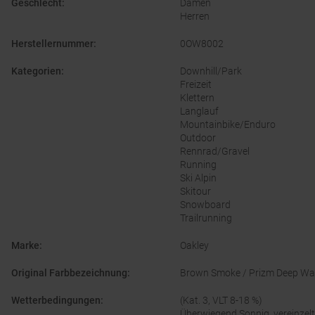
Geschlecht
:
Damen
Herren
Herstellernummer
:
0OW8002
Kategorien
:
Downhill/Park
Freizeit
Klettern
Langlauf
Mountainbike/Enduro
Outdoor
Rennrad/Gravel
Running
Ski Alpin
Skitour
Snowboard
Trailrunning
Marke
:
Oakley
Original Farbbezeichnung
:
Brown Smoke / Prizm Deep Wat
Wetterbedingungen
:
(Kat. 3, VLT 8-18 %)
Überwiegend Sonnig, vereinzel