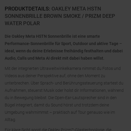
PRODUKTDETAILS
:
OAKLEY META HSTN
SONNENBRILLE BROWN SMOKE / PRIZM DEEP
WATER POLAR
Die Oakley Meta HSTN Sonnenbrille ist eine smarte
Performance-Sonnenbrille für Sport, Outdoor und aktive Tage –
ideal, wenn du deine Erlebnisse freihändig festhalten und dabei
Audio, Calls und Meta AI direkt mit dabei haben willst.
Mit der integrierten Ultraweitwinkelkamera nimmst du Fotos und
Videos aus deiner Perspektive auf, ohne den Moment zu
unterbrechen. Über Sprach- und Berührungssteuerung startest du
Aufnahmen, steuerst Musik oder holst dir Informationen, während
du in Bewegung bleibst. Die Open-Ear-Lautsprecher sind in den
Bügel integriert, damit du Sound hörst und trotzdem deine
Umgebung wahrnimmst – praktisch auf Tour genauso wie im
Alltag.
Für klare Sicht sorgt die Oakley Prizm™-Glastechnologie, die