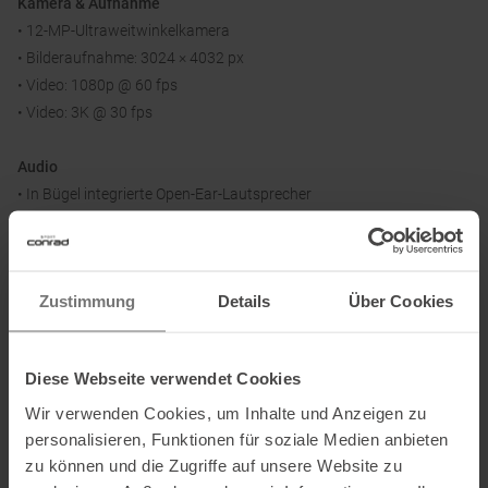
Kamera & Aufnahme
• 12-MP-Ultraweitwinkelkamera
• Bilderaufnahme: 3024 × 4032 px
• Video: 1080p @ 60 fps
• Video: 3K @ 30 fps
Audio
• In Bügel integrierte Open-Ear-Lautsprecher
• 2 Mikro-Lautsprecher
• 5-Mikrofon-Array
Zustimmung
Details
Über Cookies
Akku & Laden
• Akkulaufzeit bis zu 8 Stunden
• Zusätzliche 48 Stunden Akkulaufzeit dank Lade-Etui
Diese Webseite verwendet Cookies
• Etui in 3,5 Stunden vollständig geladen
Wir verwenden Cookies, um Inhalte und Anzeigen zu
personalisieren, Funktionen für soziale Medien anbieten
Rahmen & Passform
zu können und die Zugriffe auf unsere Website zu
• Gestellmaterial: O Matter™