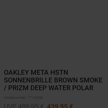
OAKLEY META HSTN
SONNENBRILLE BROWN SMOKE
/ PRIZM DEEP WATER POLAR
Artikelnummer
:
77114038
UVP
488,95
€
439,95
€