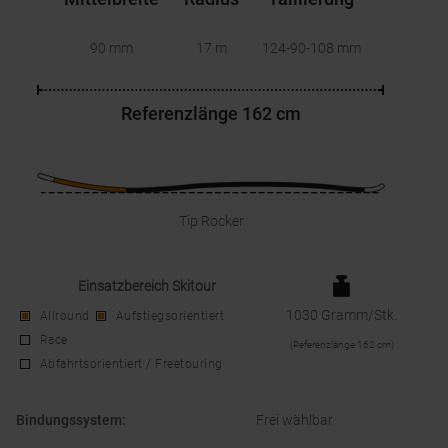
90 mm
17 m
124-90-108
mm
Referenzlänge
162 cm
Tip Rocker
Einsatzbereich Skitour
1030 Gramm/Stk.
Allround
Aufstiegsorientiert
Race
(
Referenzlänge
162 cm
)
Abfahrtsorientiert / Freetouring
Bindungssystem
:
Frei wählbar