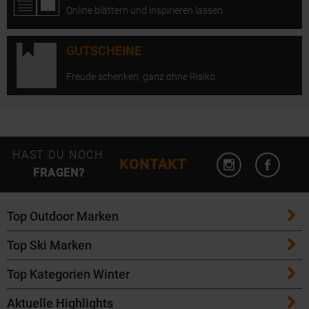
Online blättern und inspirieren lassen.
GUTSCHEINE
Freude schenken, ganz ohne Risiko.
Instagram öffn
Facebo
HAST DU NOCH
KONTAKT
FRAGEN?
Top Outdoor Marken
Top Ski Marken
Patagonia
Top Kategorien Winter
ATK Bindungen
Maloja
Aktuelle Highlights
Ski
K2 Ski
Salomon