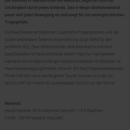
Die Runbold IV Wanderhose von Mammut begleitet dich mit
Leichtigkeit durch jedes Gelände. Das 4-Wege-Stretchmaterial
passt sich jeder Bewegung an und sorgt für ein unvergleichliches
Tragegefühl.
Gürtelschlaufen ermöglichen zusätzliche Trageoptionen und die
außen bedienbare Taillenbundverstellung sorgt stets für den
perfekten Sitz. Zwei Seitentaschen, eine Beintasche und eine
Gesäßtasche mit Reißverschluss bieten Platz für Kleinigkeiten,
während das strapazierfähige Polyamid-Material mit Elasthan dir
maximale Bewegungsfreiheit schenkt. Ein feuchtigkeitsableitendes
Finish hält dich auch bei längeren Touren trocken und der UV-
Schutz UPF 50+ bietet dir zuverlässigen Schutz vor der Sonne.
Material:
Hauptmaterial: 85 % Polyamid (recycelt), 15 % Elasthan
Futter: 100 % Polyester (recycelt)