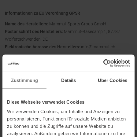
Informationen zu EU Verordnung GPSR
Name des Herstellers:
Mammut Sports Group GmbH
Postanschrift des Herstellers:
Mammut-Basecamp 1, 87787
Wolfertschwenden, DE
Elektronische Adresse des Herstellers:
info@mammut.ch
Ausgezeichnet mit
:
Zustimmung
Details
Über Cookies
Partner von
:
Diese Webseite verwendet Cookies
Wir verwenden Cookies, um Inhalte und Anzeigen zu
personalisieren, Funktionen für soziale Medien anbieten
zu können und die Zugriffe auf unsere Website zu
analysieren. Außerdem geben wir Informationen zu Ihrer
TÜV autorisierter Markenpartner
: