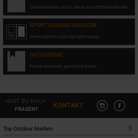
Online Bestellen und in Deiner Wunschfiliale abholen.
SPORT CONRAD MAGAZIN
Online blättern und inspirieren lassen.
GUTSCHEINE
Freude schenken, ganz ohne Risiko.
Instagram öffn
Facebo
HAST DU NOCH
KONTAKT
FRAGEN?
Top Outdoor Marken