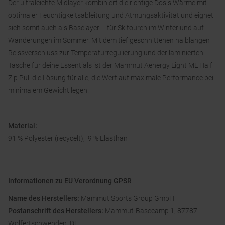
Der ultraleichte Midlayer kombiniert die richtige Dosis Wärme mit
optimaler Feuchtigkeitsableitung und Atmungsaktivität und eignet
sich somit auch als Baselayer – für Skitouren im Winter und auf
Wanderungen im Sommer. Mit dem tief geschnittenen halblangen
Reissverschluss zur Temperaturregulierung und der laminierten
Tasche für deine Essentials ist der Mammut Aenergy Light ML Half
Zip Pull die Lösung für alle, die Wert auf maximale Performance bei
minimalem Gewicht legen.
Material:
91 % Polyester (recycelt), 9 % Elasthan
Informationen zu EU Verordnung GPSR
Name des Herstellers:
Mammut Sports Group GmbH
Postanschrift des Herstellers:
Mammut-Basecamp 1, 87787
Wolfertschwenden, DE