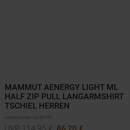
MAMMUT AENERGY LIGHT ML
HALF ZIP PULL LANGARMSHIRT
TSCHIEL HERREN
Artikelnummer
:
96189103
UVP
114,95
€
86,20
€