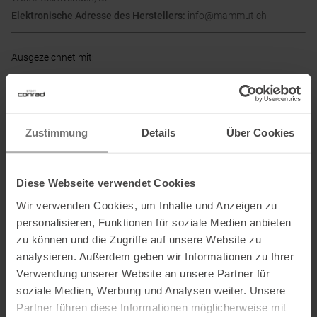
Elektronische Adresse des Herstellers:
info@mammut.ch
Ausgezeichnet mit
:
Zustimmung
Details
Über Cookies
Partner von
:
Diese Webseite verwendet Cookies
Wir verwenden Cookies, um Inhalte und Anzeigen zu
TÜV autorisierter Markenpartner
:
personalisieren, Funktionen für soziale Medien anbieten
zu können und die Zugriffe auf unsere Website zu
analysieren. Außerdem geben wir Informationen zu Ihrer
Verwendung unserer Website an unsere Partner für
soziale Medien, Werbung und Analysen weiter. Unsere
PRODUKTEIGENSCHAFTEN
:
Partner führen diese Informationen möglicherweise mit