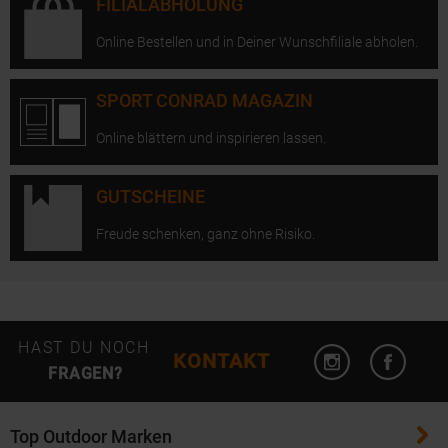
FILIALABHOLUNG
Online Bestellen und in Deiner Wunschfiliale abholen.
SPORT CONRAD MAGAZIN
Online blättern und inspirieren lassen.
GUTSCHEINE
Freude schenken, ganz ohne Risiko.
Instagram öffn
Facebo
HAST DU NOCH
KONTAKT
FRAGEN?
Top Outdoor Marken