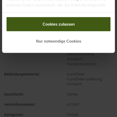
weiteren Daten zusammen, die Sie ihnen bereitgestellt
haben oder die sie im Rahmen Ihrer Nutzung der Dienste
gesammelt haben.
Cookies zulassen
PRODUKTEIGENSCHAFTEN
:
Nur notwendige Cookies
Bekleidungsfunktion
:
Atmungsaktiv
Wärmeisolierend
Winddicht
Wasserabweisend
Bekleidungsmaterial
:
Kunstfaser
Kunstfaser-Isolierung
Primaloft
Geschlecht
:
Damen
Herstellernummer
:
40168-1
Kategorien
:
Freizeit