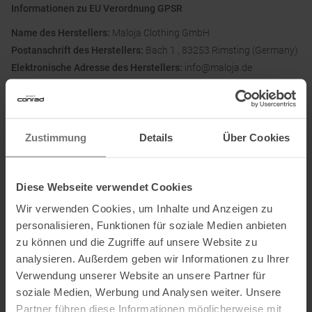
Informationen zu EU Verordnung GPSR
Name des Herstellers:
Maloja Clothing GmbH
Postanschrift des Herstellers:
Bach 1 , 83253 Rimsting (Germany)
Elektronische Adresse des Herstellers:
info@maloja.de
Ausgezeichnet mit
:
Zustimmung
Details
Über Cookies
Diese Webseite verwendet Cookies
Material
:
Wir verwenden Cookies, um Inhalte und Anzeigen zu
personalisieren, Funktionen für soziale Medien anbieten
zu können und die Zugriffe auf unsere Website zu
analysieren. Außerdem geben wir Informationen zu Ihrer
Partner von
:
Verwendung unserer Website an unsere Partner für
soziale Medien, Werbung und Analysen weiter. Unsere
Partner führen diese Informationen möglicherweise mit