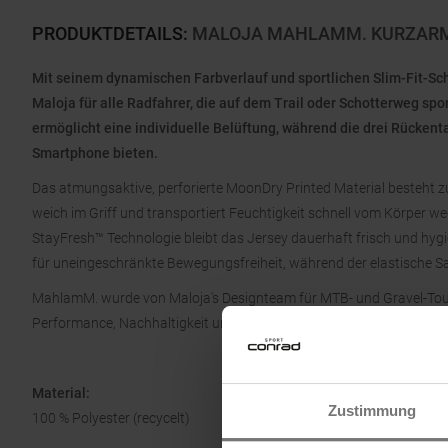
PRODUKTDETAILS
:
MALOJA MAHLAMM. KURZARM
Mit seinem dynamischen Farbverlauf und sportlichen Slim-Fit-Sch
Maloja für alle Radfahrer, die auf dem Trail oder Schotterweg sp
ermöglicht eine individuelle Belüftung, während die drei Rücken
Smartphone bieten.
Das atmungsaktive, perforierte MoonDry Printed Material besteht zu
weich im Griff und transportiert Feuchtigkeit schnell vom Körper weg
StayFresh™ Technologie bleibt das Jersey dauerhaft frisch und hygi
für uneingeschränkte Bewegungsfreiheit, während der elastische Sa
MahlamM. wurde von Maloja's Designteam für MTB- und Gravel-Toure
Performance, Nachhaltigkeit und durchdachte Funktion in einem du
Material:
Zustimmung
100 % Polyester (recycelt)