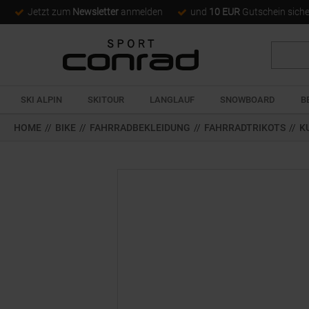
Jetzt zum
Newsletter
anmelden
und
10 EUR
Gutschein sich
Suche
SKI ALPIN
SKITOUR
LANGLAUF
SNOWBOARD
B
HOME
//
BIKE
//
FAHRRADBEKLEIDUNG
//
FAHRRADTRIKOTS
//
K