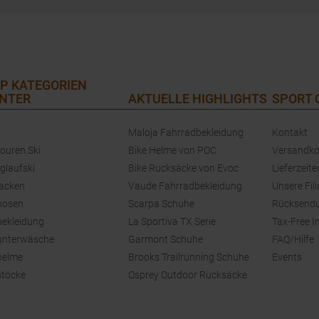
P KATEGORIEN
NTER
AKTUELLE HIGHLIGHTS
SPORT
Maloja Fahrradbekleidung
Kontakt
touren Ski
Bike Helme von POC
Versandko
glaufski
Bike Rucksäcke von Evoc
Lieferzeite
jacken
Vaude Fahrradbekleidung
Unsere Fili
hosen
Scarpa Schuhe
Rücksend
bekleidung
La Sportiva TX Serie
Tax-Free I
unterwäsche
Garmont Schuhe
FAQ/Hilfe
helme
Brooks Trailrunning Schuhe
Events
stöcke
Osprey Outdoor Rucksäcke