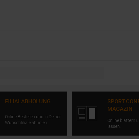
FILIALABHOLUNG
SPORT CON
MAGAZIN
Online Bestellen und in Deiner
Online blättern u
Wunschfiliale abholen.
lassen.