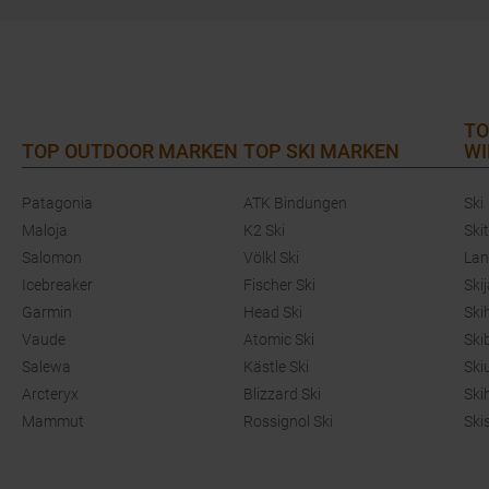
TO
TOP OUTDOOR MARKEN
TOP SKI MARKEN
WI
Patagonia
ATK Bindungen
Ski
Maloja
K2 Ski
Ski
Salomon
Völkl Ski
Lan
Icebreaker
Fischer Ski
Ski
Garmin
Head Ski
Ski
Vaude
Atomic Ski
Ski
Salewa
Kästle Ski
Ski
Arcteryx
Blizzard Ski
Ski
Mammut
Rossignol Ski
Ski