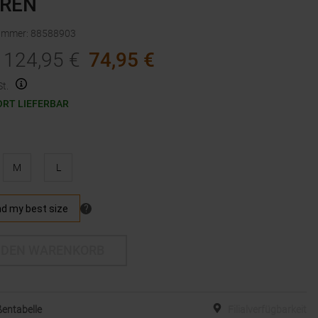
REN
nummer
:
88588903
124,95
€
74,95
€
t.
ORT LIEFERBAR
M
L
 DEN WARENKORB
entabelle
Filialverfügbarkeit