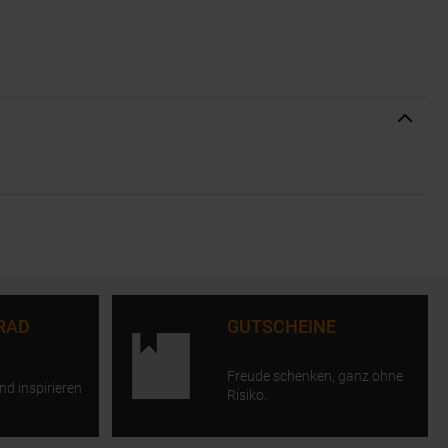
RAD
GUTSCHEINE
Freude schenken, ganz ohne
nd inspirieren
Risiko.