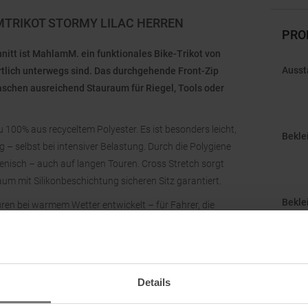
TRIKOT STORMY LILAC HERREN
PRO
nitt ist MahlamM. ein funktionales Bike-Trikot von
Ausst
ortlich unterwegs sind. Das durchgehende Front-Zip
taschen ausreichend Stauraum für Riegel, Tools oder
 100% aus recyceltem Polyester. Es ist besonders leicht,
Bekle
 – selbst bei intensiver Belastung. Durch die Polygiene
enisch – auch auf langen Touren. Cross Stretch sorgt
um mit Silikonbeschichtung sicheren Sitz garantiert.
Bekle
n bei warmem Wetter entwickelt – für Fahrer, die
rchgestylten Trikot suchen.
Gesch
Herst
Details
Kateg