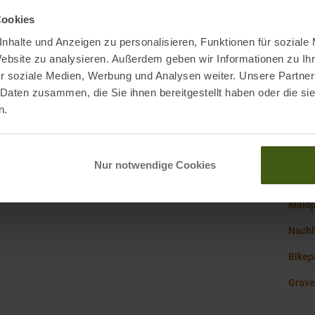
Mark
Cookies
nhalte und Anzeigen zu personalisieren, Funktionen für soziale
Nachh
Website zu analysieren. Außerdem geben wir Informationen zu I
r soziale Medien, Werbung und Analysen weiter. Unsere Partner
 Daten zusammen, die Sie ihnen bereitgestellt haben oder die s
Origi
n.
Pass
Nur notwendige Cookies
Maloj
Nachh
Bikep
Grave