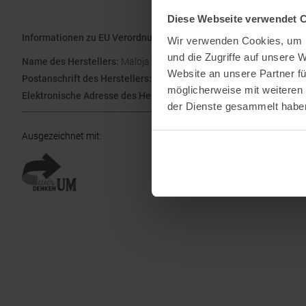
Diese Webseite verwendet 
Informationen zu EU Verordnung GPSR
Wir verwenden Cookies, um I
und die Zugriffe auf unsere 
Name des Herstellers:
Maloja Clothing GmbH
Website an unsere Partner fü
Postanschrift des Herstellers:
Bach 1, 83253 Rimsting (Germany)
möglicherweise mit weiteren
Elektronische Adresse des Herstellers:
info@maloja.de
der Dienste gesammelt habe
Ausgezeichnet mit
: