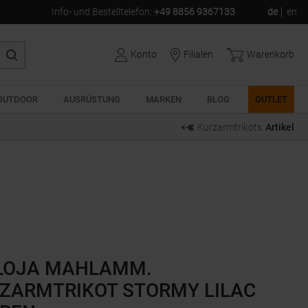
Info- und Bestelltelefon
:
+49 8856 9367133
de
en
Konto
Filialen
Warenkorb
OUTDOOR
AUSRÜSTUNG
MARKEN
BLOG
OUTLET
Kurzarmtrikots
Artikel
LOJA MAHLAMM.
ZARMTRIKOT STORMY LILAC