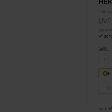
HER
Artikel
UVP
inkl. MwS
SOF
Größe
S
IN
Größ