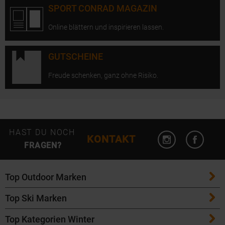
SPORT CONRAD MAGAZIN
Online blättern und inspirieren lassen.
GUTSCHEINE
Freude schenken, ganz ohne Risiko.
Instagram öffn
Facebo
HAST DU NOCH
KONTAKT
FRAGEN?
Top Outdoor Marken
Top Ski Marken
Patagonia
Top Kategorien Winter
ATK Bindungen
Maloja