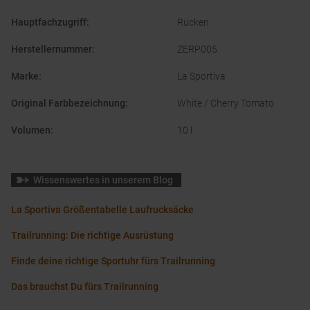
Hauptfachzugriff
:
Rücken
Herstellernummer
:
ZERP005
Marke
:
La Sportiva
Original Farbbezeichnung
:
White / Cherry Tomato
Volumen
:
10 l
Wissenswertes in unserem Blog
La Sportiva Größentabelle Laufrucksäcke
Trailrunning: Die richtige Ausrüstung
Finde deine richtige Sportuhr fürs Trailrunning
Das brauchst Du fürs Trailrunning