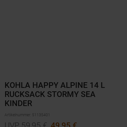
KOHLA HAPPY ALPINE 14 L
RUCKSACK STORMY SEA
KINDER
Artikelnummer
:
51135401
UVP
59,95
€
49,95
€