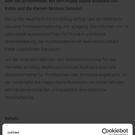
oder ins Schwimmbad: Mit dem Happy Alpine Rucksack von
Kohla sind die Kleinen Bestens Gerüstet.
Das große Hauptfach mit Kordelzug verfügt über ein Steckfach
inklusive Trinkblasenhalterung und -ausgang. Das Volumen von 14
Litern bietet ausreichend Platz für Proviant und leichte
Wechselkleidung. Der Rucksackdeckel mit Reißverschlussfach
bietet zusätzlichen Stauraum.
Auf der Innenseite befinden sich Sicherheitshinweise für das
Verhalten am Berg. Rechts und links am Rucksack sind zwei
elastische Fächer für Trinkflaschen oder ähnliches angebracht. An
der Vorderseite des Happy Alpine Rucksacks von Kohla befinden
sich Karabinerschlaufen und zusätzlich eine elastische
Stockhalterung.
Details:
• AIRO-Rückensystem
• Schultergurte und Rückensystem ergonomisch geformt