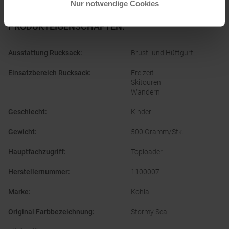
Nur notwendige Cookies
PRODUKTEIGENSCHAFTEN
:
Ausstattung Rucksack
:
Brust- und Hüftgurt
Einsatzbereich Rucksack
:
Freizeit
Skitouren
Wandern
Geschlecht
:
Kinder
Gewicht
:
500 Gramm/Stk.
Hauptfachzugriff
:
Toploader
Herstellernummer
:
1100007
Marke
:
Kohla
Original Farbbezeichnung
:
Stormy Sea