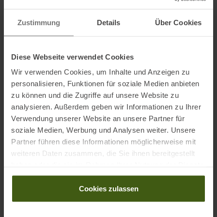
• Brust- und Hüftgurt stufenlos verstellbar
Zustimmung
Details
Über Cookies
• Wasserabweisend und robust
• Farbecht - kein Ausbleichen!
• Auswechselbare Patches
Diese Webseite verwendet Cookies
Wir verwenden Cookies, um Inhalte und Anzeigen zu
Material:
personalisieren, Funktionen für soziale Medien anbieten
Obermaterial: 100 % Polyamid
zu können und die Zugriffe auf unsere Website zu
analysieren. Außerdem geben wir Informationen zu Ihrer
Verwendung unserer Website an unsere Partner für
soziale Medien, Werbung und Analysen weiter. Unsere
Informationen zu EU Verordnung GPSR
Partner führen diese Informationen möglicherweise mit
Name des Herstellers:
Ibex Sportartikel GmbH
weiteren Daten zusammen, die Sie ihnen bereitgestellt
Postanschrift des Herstellers:
Gewerbepark Nord 1, 6142 Mieders
haben oder die sie im Rahmen Ihrer Nutzung der Dienste
Elektronische Adresse des Herstellers:
ask@ibex-sports.com
gesammelt haben.
Cookies zulassen