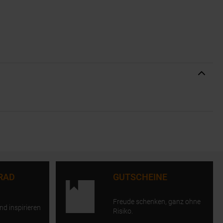
RAD
GUTSCHEINE
Freude schenken, ganz ohne
nd inspirieren
Risiko.