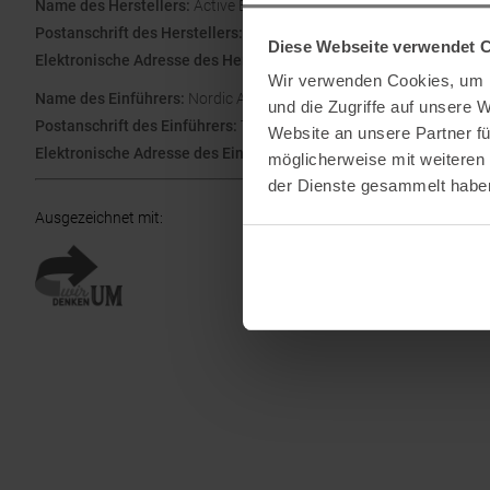
Name des Herstellers:
Active Brands AS
Postanschrift des Herstellers:
Nydalsveien 24, 0484 Oslo, Norweg
Diese Webseite verwendet 
Elektronische Adresse des Herstellers:
csinternational@activebr
Wir verwenden Cookies, um I
Name des Einführers:
Nordic Active Brands Aktiebolag
und die Zugriffe auf unsere 
Postanschrift des Einführers:
Torsatan 5B , 41104 Göteborg , Swe
Website an unsere Partner fü
Elektronische Adresse des Einführers:
post@activebrands.com
möglicherweise mit weiteren
der Dienste gesammelt habe
Ausgezeichnet mit
: