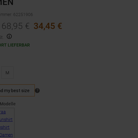
MEN
nummer
:
62251906
68,95
€
34,45
€
t.
ORT LIEFERBAR
M
 Modelle