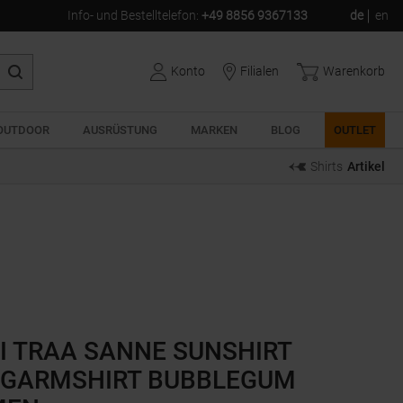
Info- und Bestelltelefon
:
+49 8856 9367133
de
en
Konto
Filialen
Warenkorb
OUTDOOR
AUSRÜSTUNG
MARKEN
BLOG
OUTLET
Shirts
Artikel
I TRAA SANNE SUNSHIRT
GARMSHIRT BUBBLEGUM