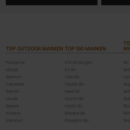
TO
TOP OUTDOOR MARKEN
TOP SKI MARKEN
WI
Patagonia
ATK Bindungen
Ski
Maloja
K2 Ski
Ski
Salomon
Völkl Ski
Lan
Icebreaker
Fischer Ski
Ski
Garmin
Head Ski
Ski
Vaude
Atomic Ski
Ski
Salewa
Kästle Ski
Ski
Arcteryx
Blizzard Ski
Ski
Mammut
Rossignol Ski
Ski