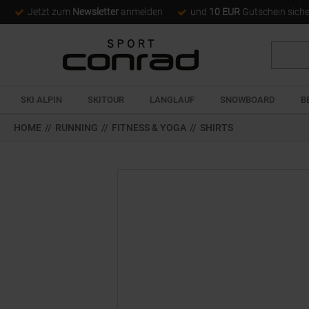
Jetzt zum
Newsletter
anmelden
und
10 EUR
Gutschein sich
Suche
SKI ALPIN
SKITOUR
LANGLAUF
SNOWBOARD
B
HOME
//
RUNNING
//
FITNESS & YOGA
//
SHIRTS