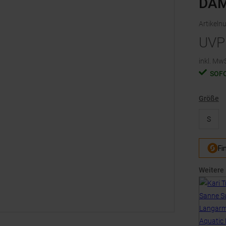
DA
Artikel
UVP
inkl. MwS
SOF
Größe
S
Weitere