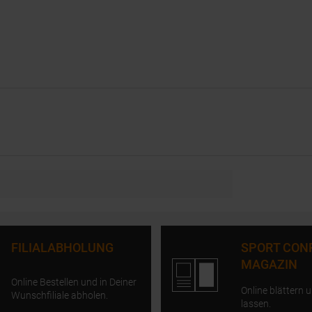
FILIALABHOLUNG
SPORT CON
MAGAZIN
Online Bestellen und in Deiner
Online blättern u
Wunschfiliale abholen.
lassen.