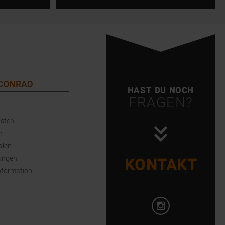
 CONRAD
HAST DU NOCH
FRAGEN?
sten
n
alen
ungen
KONTAKT
nformation
Instagram öffnen
Facebook öffnen