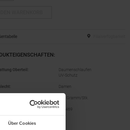
 DEN WARENKORB
entabelle
Filialverfügbarkeit
DUKTEIGENSCHAFTEN
:
attung Oberteil
:
Daumenschlaufen
UV-Schutz
lecht
:
Damen
ht
:
265 Gramm/Stk.
ellernummer
:
623469
ze
:
Ja
Über Cookies