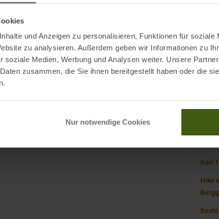
Kateg
en
Cookies
ands.com
nhalte und Anzeigen zu personalisieren, Funktionen für soziale
Mark
Website zu analysieren. Außerdem geben wir Informationen zu I
den
r soziale Medien, Werbung und Analysen weiter. Unsere Partner
Nachh
 Daten zusammen, die Sie ihnen bereitgestellt haben oder die s
n.
Origi
Nur notwendige Cookies
Wande
Kari 
Hike 
Berg
Beste