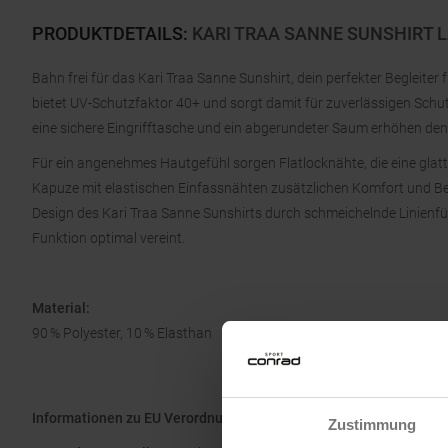
PRODUKTDETAILS
:
KARI TRAA SANNE SUNSHIRT
Bahn frei für das Kari Traa Sanne Sunshirt, dein perfekter Begleiter
bietet UV-Schutzfaktor 40+ und sorgt damit für zuverlässigen Schut
eine sichere Eingrifftasche und ein abgerundeter Saum erhöhen den
Für ein angenehmes Hautgefühl sorgen Flatlocknähte, die eine gla
Kapuze mit elastischen Einfassnähten zusätzlichen Komfort und B
Design des Kari Traa Sanne Sunshirts durch schmeichelnde Linienfü
Funktion optimal vereint.
Material:
90 % Polyester, 10 % Elasthan
Informationen zu EU Verordnung GPSR
Zustimmung