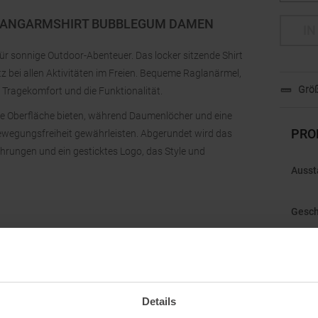
 LANGARMSHIRT BUBBLEGUM DAMEN
IN
 für sonnige Outdoor-Abenteuer. Das locker sitzende Shirt
z bei allen Aktivitäten im Freien. Bequeme Raglanärmel,
Größ
 Tragekomfort und die Funktionalität.
tte Oberfläche bieten, während Daumenlöcher und eine
PRO
ewegungsfreiheit gewährleisten. Abgerundet wird das
hrungen und ein gesticktes Logo, das Style und
Ausst
Gesch
Gewic
Herst
Kapu
Details