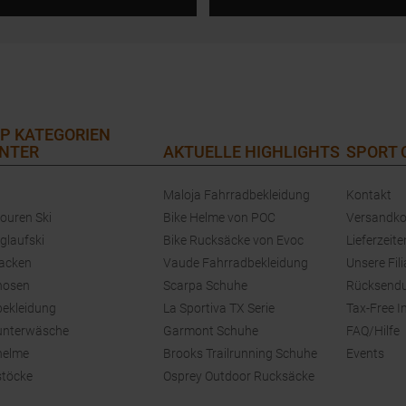
P KATEGORIEN
NTER
AKTUELLE HIGHLIGHTS
SPORT
Maloja Fahrradbekleidung
Kontakt
touren Ski
Bike Helme von POC
Versandko
glaufski
Bike Rucksäcke von Evoc
Lieferzeite
jacken
Vaude Fahrradbekleidung
Unsere Fili
hosen
Scarpa Schuhe
Rücksend
bekleidung
La Sportiva TX Serie
Tax-Free I
unterwäsche
Garmont Schuhe
FAQ/Hilfe
helme
Brooks Trailrunning Schuhe
Events
stöcke
Osprey Outdoor Rucksäcke