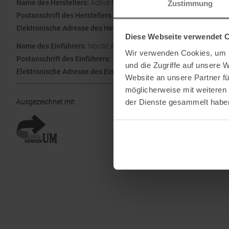
Name des Herstellers:
Active Brands AS
Zustimmung
Postanschrift des Herstellers:
Nydalsveien 24, 0484 Oslo, Norweg
Elektronische Adresse des Herstellers:
csinternational@activebr
Diese Webseite verwendet 
Name des Einführers:
Nordic Active Brands Aktiebolag
Wir verwenden Cookies, um I
Postanschrift des Einführers:
Torsatan 5B , 41104 Göteborg , Swe
und die Zugriffe auf unsere 
Elektronische Adresse des Einführers:
post@activebrands.com
Website an unsere Partner fü
möglicherweise mit weiteren
der Dienste gesammelt habe
Ausgezeichnet mit
: