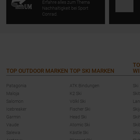
Erfahre alles zum Thema
Nachhaltigkeit bei Sport
Conrad.
TO
TOP OUTDOOR MARKEN
TOP SKI MARKEN
WI
Patagonia
ATK Bindungen
Ski
Maloja
K2 Ski
Ski
Salomon
Völkl Ski
Lan
Icebreaker
Fischer Ski
Ski
Garmin
Head Ski
Ski
Vaude
Atomic Ski
Ski
Salewa
Kästle Ski
Ski