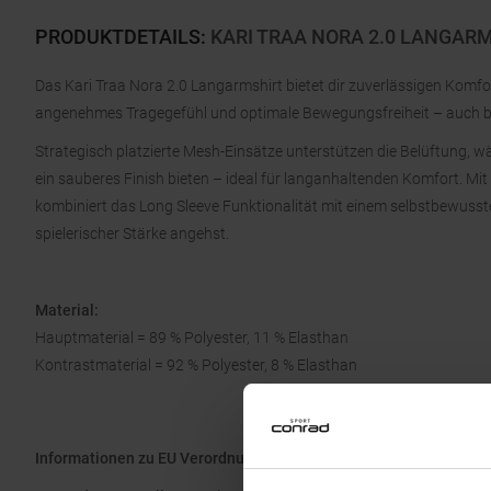
PRODUKTDETAILS
:
KARI TRAA NORA 2.0 LANGAR
Das Kari Traa Nora 2.0 Langarmshirt bietet dir zuverlässigen Komfort
angenehmes Tragegefühl und optimale Bewegungsfreiheit – auch bei
Strategisch platzierte Mesh-Einsätze unterstützen die Belüftung, w
ein sauberes Finish bieten – ideal für langanhaltenden Komfort. Mit
kombiniert das Long Sleeve Funktionalität mit einem selbstbewusst
spielerischer Stärke angehst.
Material:
Hauptmaterial = 89 % Polyester, 11 % Elasthan
Kontrastmaterial = 92 % Polyester, 8 % Elasthan
Informationen zu EU Verordnung GPSR