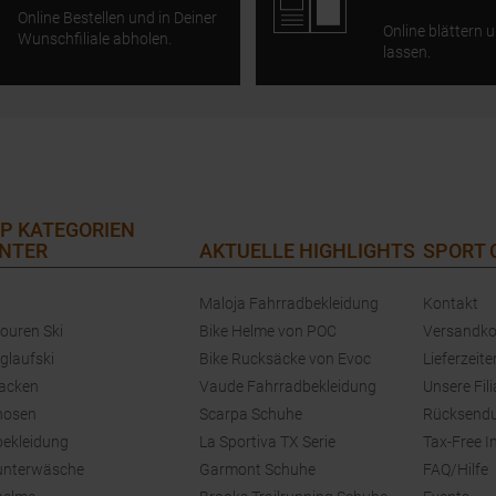
Online Bestellen und in Deiner
Online blättern u
Wunschfiliale abholen.
lassen.
P KATEGORIEN
NTER
AKTUELLE HIGHLIGHTS
SPORT
Maloja Fahrradbekleidung
Kontakt
touren Ski
Bike Helme von POC
Versandko
glaufski
Bike Rucksäcke von Evoc
Lieferzeite
jacken
Vaude Fahrradbekleidung
Unsere Fili
hosen
Scarpa Schuhe
Rücksend
bekleidung
La Sportiva TX Serie
Tax-Free I
unterwäsche
Garmont Schuhe
FAQ/Hilfe