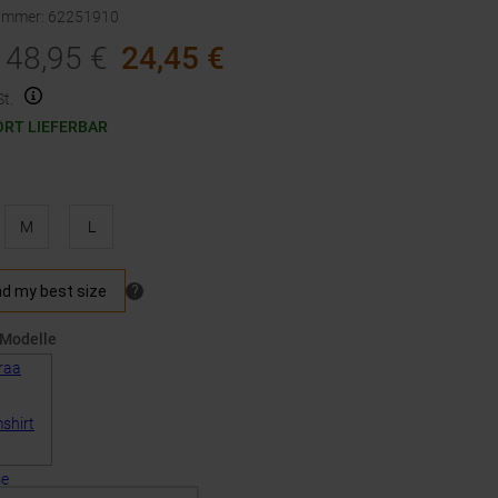
nummer
:
62251910
48,95
€
24,45
€
t.
ORT LIEFERBAR
M
L
 Modelle