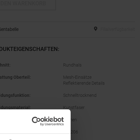
 DEN WARENKORB
entabelle
Filialverfügbarkeit
DUKTEIGENSCHAFTEN
:
hnitt
:
Rundhals
attung Oberteil
:
Mesh-Einsätze
Reflektierende Details
idungsfunktion
:
Schnelltrocknend
idungsmaterial
:
Kunstfaser
lecht
:
Damen
ellernummer
:
623206