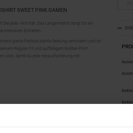
IN
MSHIRT SWEET PINK DAMEN
 bei jeder Aktivität. Das Langarmshirt sorgt für ein
Größ
 intensiven Einheiten.
ährend glatte Flatlock-Nähte Reibung verhindern und dir
PRO
 seinem Regular Fit und auffälligem Rubber-Print
en Look, damit du jede Herausforderung mit
Aussc
Ausst
Bekle
Bekle
Gesch
Herst