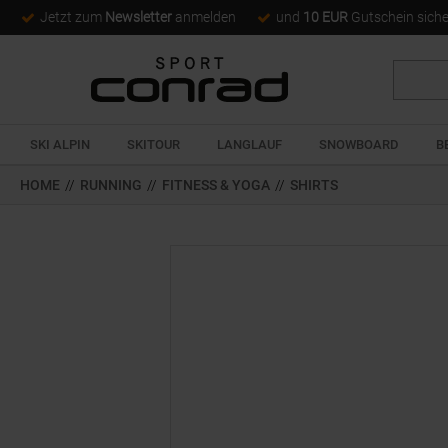
Jetzt zum
Newsletter
anmelden
und
10 EUR
Gutschein sich
Suche
SKI ALPIN
SKITOUR
LANGLAUF
SNOWBOARD
B
HOME
//
RUNNING
//
FITNESS & YOGA
//
SHIRTS