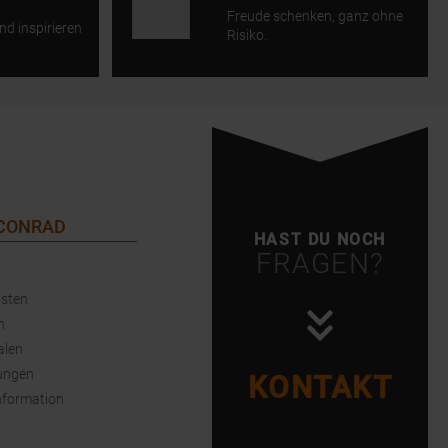
Freude schenken, ganz ohne
nd inspirieren
Risiko.
 CONRAD
HAST DU NOCH
FRAGEN?
sten
n
alen
ungen
KONTAKT
nformation