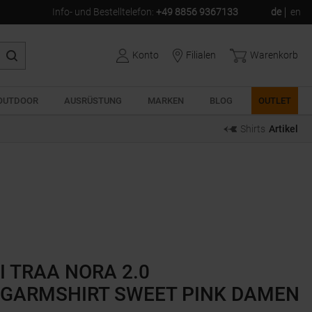
Info- und Bestelltelefon
:
+49 8856 9367133
de
en
Konto
Filialen
Warenkorb
OUTDOOR
AUSRÜSTUNG
MARKEN
BLOG
OUTLET
Shirts
Artikel
I TRAA NORA 2.0
GARMSHIRT SWEET PINK DAMEN