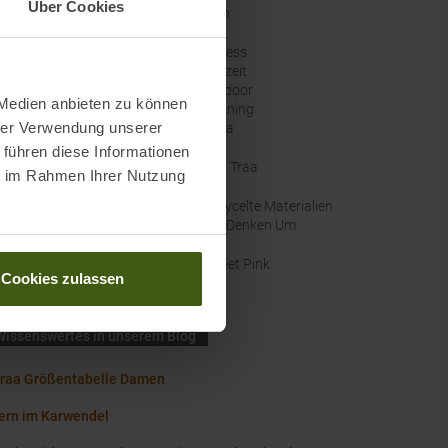
Über Cookies
ze
:
Nein
orien
:
Fitness
Freizeit
Outdoor
 Medien anbieten zu können
Running
hrer Verwendung unserer
Yoga
 führen diese Informationen
e
:
Kari Traa
ie im Rahmen Ihrer Nutzung
altigkeit
:
Recycelte Materialien
Wir Denken Um
nal Farbbezeichnung
:
Sweet Pink
Cookies zulassen
Wissenswertes in unserem Blog
Traa Größentabelle Damen
rn im Karwendel