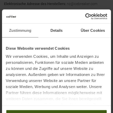
Elektronische Adresse des Herstellers:
nz@icebreaker.com
Name des Einführers:
VF Germany Textil-Handels GmbH
Postanschrift des Einführers:
Walter-Gropius-Straße 23, 80807,
Deutschland
Zustimmung
Details
Über Cookies
Elektronische Adresse des
Einführers:
corporate_communications@vfc.com
Diese Webseite verwendet Cookies
Ausgezeichnet mit
:
Wir verwenden Cookies, um Inhalte und Anzeigen zu
personalisieren, Funktionen für soziale Medien anbieten
zu können und die Zugriffe auf unsere Website zu
analysieren. Außerdem geben wir Informationen zu Ihrer
Verwendung unserer Website an unsere Partner für
soziale Medien, Werbung und Analysen weiter. Unsere
Partner führen diese Informationen möglicherweise mit
weiteren Daten zusammen, die Sie ihnen bereitgestellt
PRODUKTEIGENSCHAFTEN
:
haben oder die sie im Rahmen Ihrer Nutzung der Dienste
gesammelt haben.