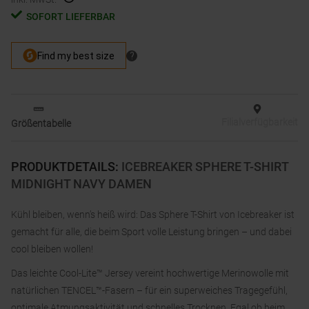
SOFORT LIEFERBAR
Filialverfügbarkeit
Größentabelle
PRODUKTDETAILS
:
ICEBREAKER SPHERE T-SHIRT
MIDNIGHT NAVY DAMEN
Kühl bleiben, wenn’s heiß wird: Das Sphere T-Shirt von Icebreaker ist
gemacht für alle, die beim Sport volle Leistung bringen – und dabei
cool bleiben wollen!
Das leichte Cool-Lite™ Jersey vereint hochwertige Merinowolle mit
natürlichen TENCEL™-Fasern – für ein superweiches Tragegefühl,
optimale Atmungsaktivität und schnelles Trocknen. Egal ob beim