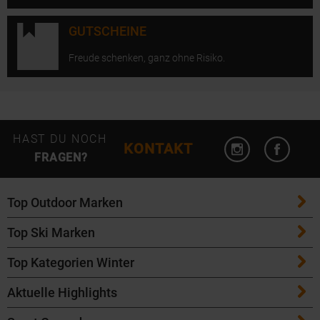
GUTSCHEINE
Freude schenken, ganz ohne Risiko.
Instagram öffn
Facebo
HAST DU NOCH
KONTAKT
FRAGEN?
Top Outdoor Marken
Top Ski Marken
Patagonia
Top Kategorien Winter
ATK Bindungen
Maloja
Aktuelle Highlights
Ski
K2 Ski
Salomon