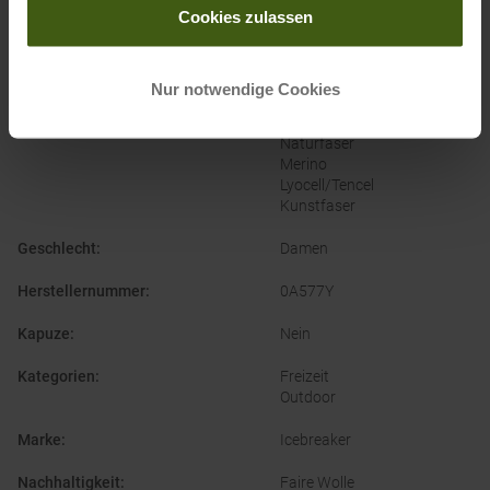
Cookies zulassen
Ausschnitt
:
Rundhals
Bekleidungsfunktion
:
Atmungsaktiv
Temperaturregulierend
Nur notwendige Cookies
Bekleidungsmaterial
:
Wolle
Naturfaser
Merino
Lyocell/Tencel
Kunstfaser
Geschlecht
:
Damen
Herstellernummer
:
0A577Y
Kapuze
:
Nein
Kategorien
:
Freizeit
Outdoor
Marke
:
Icebreaker
Nachhaltigkeit
:
Faire Wolle