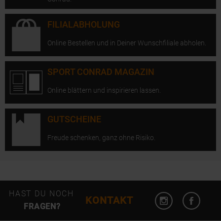
FILIALABHOLUNG
Online Bestellen und in Deiner Wunschfiliale abholen.
SPORT CONRAD MAGAZIN
Online blättern und inspirieren lassen.
GUTSCHEINE
Freude schenken, ganz ohne Risiko.
Instagram öffn
Facebo
HAST DU NOCH
KONTAKT
FRAGEN?