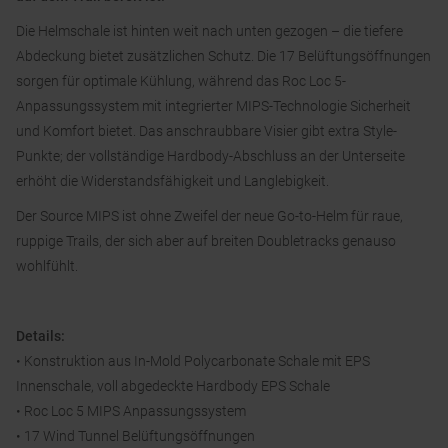
Die Helmschale ist hinten weit nach unten gezogen – die tiefere
Abdeckung bietet zusätzlichen Schutz. Die 17 Belüftungsöffnungen
sorgen für optimale Kühlung, während das Roc Loc 5-
Anpassungssystem mit integrierter MIPS-Technologie Sicherheit
und Komfort bietet. Das anschraubbare Visier gibt extra Style-
Punkte; der vollständige Hardbody-Abschluss an der Unterseite
erhöht die Widerstandsfähigkeit und Langlebigkeit.
Der Source MIPS ist ohne Zweifel der neue Go-to-Helm für raue,
ruppige Trails, der sich aber auf breiten Doubletracks genauso
wohlfühlt.
Details:
• Konstruktion aus In-Mold Polycarbonate Schale mit EPS
Innenschale, voll abgedeckte Hardbody EPS Schale
• Roc Loc 5 MIPS Anpassungssystem
• 17 Wind Tunnel Belüftungsöffnungen