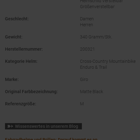
Helmschild Verstellbar
Größenverstellbar
Geschlecht
:
Damen
Herren
Gewicht
:
340 Gramm/Stk.
Herstellernummer
:
200321
Kategorie Helm
:
Cross-Country Mountainbike
Enduro & Trail
Marke
:
Giro
Original Farbbezeichnung
:
Matte Black
Referenzgröße
:
M
Wissenswertes in unserem Blog
Fahrradhelme und Brillen: Darauf kommt es an