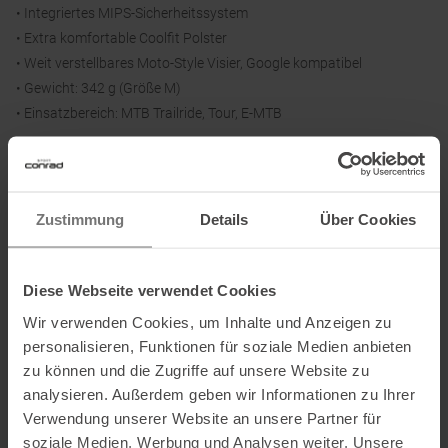
• Integriertes MIPS-Sicherheitssystem
• Extra komfortable Coolfit Polster
• Weit verstellbares Moto-Style Visier, Google kompatibel
• Gewicht: 342 g (Größe M)
• Einsatzbereich: MTB Trailride, Tour, E-MTB
Material:
45 % EPS, 22 % PC, 25 % Polyamid, 2 % Polyester, 2 % POM, 3 % PU,
Zustimmung
Details
Über Cookies
1 % Silikon
Größen:
Diese Webseite verwendet Cookies
S 51–55 cm
Wir verwenden Cookies, um Inhalte und Anzeigen zu
M 55–59 cm
personalisieren, Funktionen für soziale Medien anbieten
L 59–63 cm
zu können und die Zugriffe auf unsere Website zu
XL 61–65 cm
analysieren. Außerdem geben wir Informationen zu Ihrer
Verwendung unserer Website an unsere Partner für
soziale Medien, Werbung und Analysen weiter. Unsere