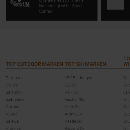
Erfahre alles zum Thema
Nachhaltigkeit bei Sport
Conrad.
TO
TOP OUTDOOR MARKEN
TOP SKI MARKEN
WI
Patagonia
ATK Bindungen
Ski
Maloja
K2 Ski
Ski
Salomon
Völkl Ski
Lan
Icebreaker
Fischer Ski
Ski
Garmin
Head Ski
Ski
Vaude
Atomic Ski
Ski
Salewa
Kästle Ski
Ski
Arcteryx
Blizzard Ski
Ski