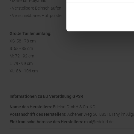
• Material: Polyamid
• Verstellbare Beinschlaufen
• Verschiebbares Hüftpolster
Größe Taillenumfang:
XS: 58 - 78 cm
S: 65 - 85 cm
M: 72 - 92 cm
L: 79 - 99 cm
XL: 86 - 106 cm
Informationen zu EU Verordnung GPSR
Name des Herstellers:
Edelrid GmbH & Co. KG
Postanschrift des Herstellers:
Achener Weg 66, 88316 Isny im All
Elektronische Adresse des Herstellers:
mail@edelrid.de