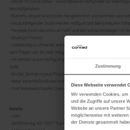
• Center Fit Konstruktion: Verschiebbares Hüftpolster für bestmög
des Hüftpolsters
• Butterfly-Shape für erhöhten Hängekomfort und optimale Lastvert
• Mit aufsteigender Größe werden Hüftgurt und Beinschlaufen höhe
• Parallele Einbindepunkte an Hüft- und Beinschlaufenstegen mit
• Bluesign Produkt
• Vollständig zu öffnende, selbstblockierende Slide Block-Schnallen
beim Tragen von Ski oder Steigeisen erleichtern
• Im Verhältnis zum Hüftgurt größere Beinschlaufen für eine optima
Zustimmung
Taille
• Großer Zentralring aus Polyamid für hohen Komfort beim Stehen 
• Roter Verschleißindikator in tragenden Bändern an Hüftgurt und B
Diese Webseite verwendet 
• Fünf Materialschlaufen, zwei Befestigungsmöglichkeiten für Eiss
Wir verwenden Cookies, um I
und die Zugriffe auf unsere 
Website an unsere Partner fü
Details:
möglicherweise mit weiteren
• UIAA
der Dienste gesammelt habe
• Zertifizierung: EN 12277 Typ C