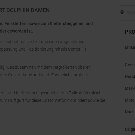
URT DOLPHIN DAMEN
Fili
und Felsklettern sowie zum Klettersteiggehen und
ler geworden ist.
PRO
ie Last optimal verteilt und einen angenehmen
Einsa
Anpassung und Positionierung mittels Center Fit
Gesc
eidig, was zusammen mit dem vergrößerten oberen
hten Gesamtkomfort bietet. Zusätzlich sorgt der
Hers
Mark
rer und Kletterinnen geeignet, deren Taille im Vergleich
Mate
 zum Hüftgurt für diese Anatomieform optimiert sowie die
Nachh
Orig