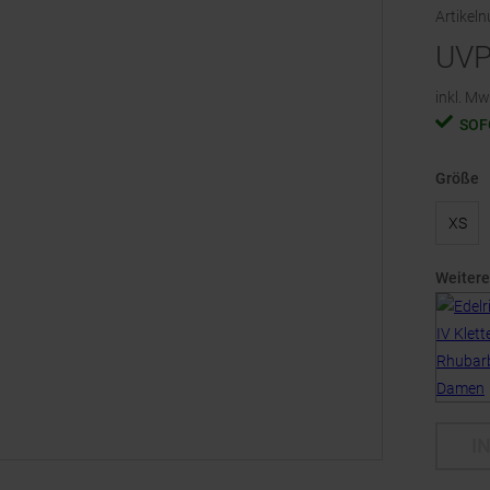
Artikel
UV
inkl. Mw
SOF
Größe
XS
Weitere
I