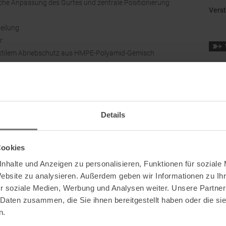
liche Anpassung des Gurtes und zentrale Positionierung
Verst
eilung
r
 textilem Abriebschutz aus HMPE-Polyamid-Gemisch
Klett
 im Hüftgurt und in den Beinschlaufen, die das Anlegen
le Passform für Kletterer und Kletterinnen mit schmaler
Details
und Sichern
einschlaufen sowie im Zentralring
Cookies
chrauben-Clips, Schlaufe für Chalkbag am Rücken
nhalte und Anzeigen zu personalisieren, Funktionen für soziale
Website zu analysieren. Außerdem geben wir Informationen zu I
r soziale Medien, Werbung und Analysen weiter. Unsere Partner
 Daten zusammen, die Sie ihnen bereitgestellt haben oder die s
n.