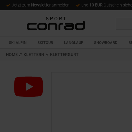
Jetzt zum
Newsletter
anmelden
und
10 EUR
Gutschein sich
Suche
SKI ALPIN
SKITOUR
LANGLAUF
SNOWBOARD
B
HOME
//
KLETTERN
//
KLETTERGURT