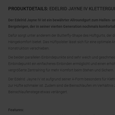
PRODUKTDETAILS
:
EDELRID JAYNE IV KLETTERG
Der Edelrid Jayne IV ist ein bewährter Allroundgurt zum Hallen- 
Bergsteigen, der in seiner vierten Generation nochmals komfortab
Dafür sorgt unter anderem der Butterfly-Shape des Hüftgurts, der d
Hängekomfort bietet. Das Hüftpolster lässt sich für eine optimale 
Konstruktion verschieben.
Die beiden parallelen Einbindepunkte sind sehr weich und geschm
Einbindepunkt ein einfacheres Einbinden ermöglicht und einen erhö
vergrößerte Zentralring für mehr Komfort beim Stehen und Sichern.
Der Edelrid Jayne IV ist aufgrund seiner A-Form besonders für Klette
zur Hüfte schmaler ist. Zudem sind die Beinschlaufen im Verhältnis
Beinschlaufenstege etwas verlängert.
Features: