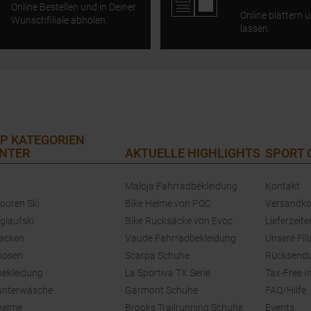
Online Bestellen und in Deiner
Online blättern u
Wunschfiliale abholen.
lassen.
P KATEGORIEN
NTER
AKTUELLE HIGHLIGHTS
SPORT
Maloja Fahrradbekleidung
Kontakt
touren Ski
Bike Helme von POC
Versandko
glaufski
Bike Rucksäcke von Evoc
Lieferzeite
jacken
Vaude Fahrradbekleidung
Unsere Fili
hosen
Scarpa Schuhe
Rücksend
bekleidung
La Sportiva TX Serie
Tax-Free I
unterwäsche
Garmont Schuhe
FAQ/Hilfe
helme
Brooks Trailrunning Schuhe
Events