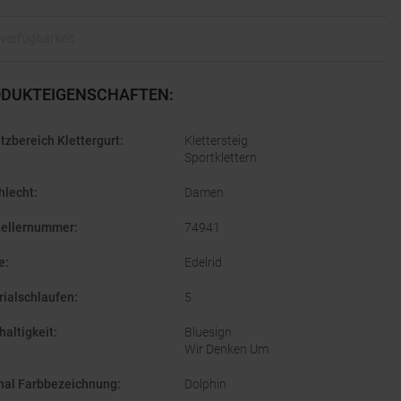
alverfügbarkeit
DUKTEIGENSCHAFTEN
:
tzbereich Klettergurt
:
Klettersteig
Sportklettern
hlecht
:
Damen
tellernummer
:
74941
e
:
Edelrid
rialschlaufen
:
5
altigkeit
:
Bluesign
Wir Denken Um
inal Farbbezeichnung
:
Dolphin