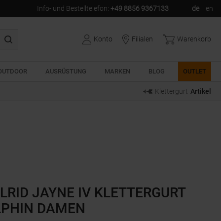
Info- und Bestelltelefon
:
+49 8856 9367133
de
en
Konto
Filialen
Warenkorb
OUTDOOR
AUSRÜSTUNG
MARKEN
BLOG
OUTLET
Klettergurt
Artikel
LRID JAYNE IV KLETTERGURT
LPHIN DAMEN