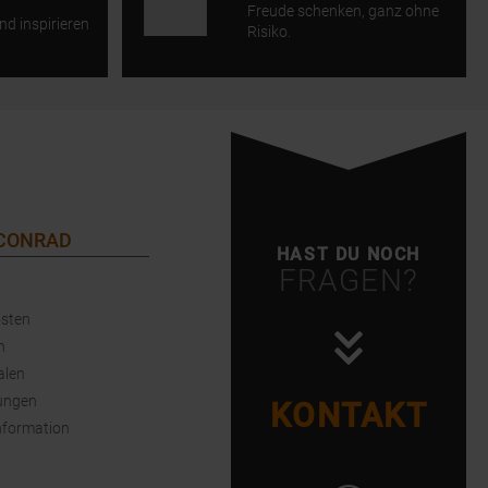
Freude schenken, ganz ohne
nd inspirieren
Risiko.
 CONRAD
HAST DU NOCH
FRAGEN?
sten
n
alen
ungen
KONTAKT
nformation
Instagram öffnen