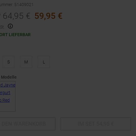
nummer
:
51409021
P
64,95
€
59,95
€
St.
ORT LIEFERBAR
S
M
L
 Modelle
N DEN WARENKORB
IM SET
54,95
€