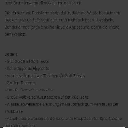
hast Du unterwegs alles Wichtige griffbereit.
Die körpernahe Passform sorgt dafür, dass die Weste bequem am
Rücken sitzt und Dich auf den Trails nicht behindert. Elastische
Bänder ermöglichen eine individuelle Anpassung, damit die Weste
perfekt sitzt.
Details:
• Inkl. 2 500 ml Softflasks
• Reflektierende Elemente
• Vorderseite mit zwei Taschen für Soft Flasks
• 2 offen Taschen
• Eine Reißverschlusstasche
• Große Reißverschlusstasche auf der Rückseite
• Wasserabweisende Trennung im Hauptfach zum Verstauen der
Trinkblase
• Abnehmbare wasserdichte Tasche im Hauptfach für Smartphone
oder Wertsachen