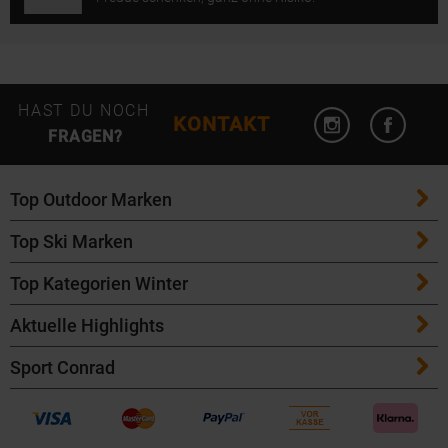
Instagram öffn
Facebo
HAST DU NOCH
KONTAKT
FRAGEN?
Top Outdoor Marken
Top Ski Marken
Patagonia
Top Kategorien Winter
ATK Bindungen
Maloja
Aktuelle Highlights
Ski
K2 Ski
Salomon
Sport Conrad
Maloja Fahrradbekleidung
Skitouren Ski
Völkl Ski
Icebreaker
Kontakt
Bike Helme von POC
Langlaufski
Fischer Ski
Garmin