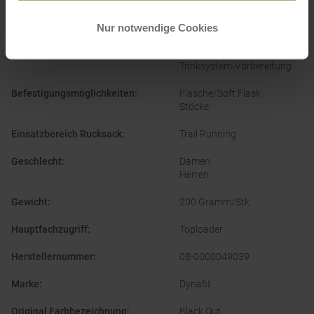
PRODUKTEIGENSCHAFTEN
:
Nur notwendige Cookies
Ausstattung Rucksack
:
Signalpfeife
Trinksystem-Vorbereitung
Befestigungsmöglichkeiten
:
Flasche/Soft Flask
Stöcke
Einsatzbereich Rucksack
:
Trail Running
Geschlecht
:
Damen
Herren
Gewicht
:
200 Gramm/Stk.
Hauptfachzugriff
:
Toploader
Herstellernummer
:
08-0000049039
Marke
:
Dynafit
Original Farbbezeichnung
:
Black Out