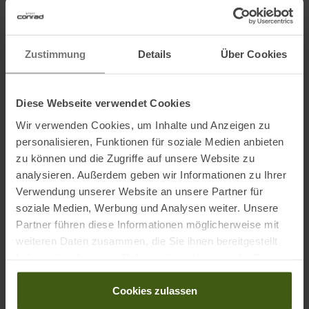
Material:
Zustimmung
Details
Über Cookies
Stretch Warp Knit Nylon
Flex Monofilament Mesh
Diese Webseite verwendet Cookies
Wir verwenden Cookies, um Inhalte und Anzeigen zu
Informationen zu EU Verordnung GPSR
personalisieren, Funktionen für soziale Medien anbieten
zu können und die Zugriffe auf unsere Website zu
Name des Herstellers:
Oberalp SPA
analysieren. Außerdem geben wir Informationen zu Ihrer
Postanschrift des Herstellers:
Waltraud Gebert Deeg Strasse, 4,
Verwendung unserer Website an unsere Partner für
39100 Bozen
soziale Medien, Werbung und Analysen weiter. Unsere
Elektronische Adresse des
Partner führen diese Informationen möglicherweise mit
Herstellers:
Customerservice@dynafit.de
weiteren Daten zusammen, die Sie ihnen bereitgestellt
haben oder die sie im Rahmen Ihrer Nutzung der Dienste
gesammelt haben.
Cookies zulassen