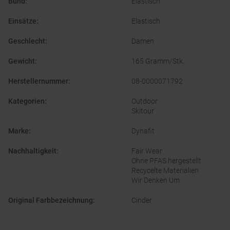
Bund
:
Elastisch
Einsätze
:
Elastisch
Geschlecht
:
Damen
Gewicht
:
165 Gramm/Stk.
Herstellernummer
:
08-0000071792
Kategorien
:
Outdoor
Skitour
Marke
:
Dynafit
Nachhaltigkeit
:
Fair Wear
Ohne PFAS hergestellt
Recycelte Materialien
Wir Denken Um
Original Farbbezeichnung
:
Cinder