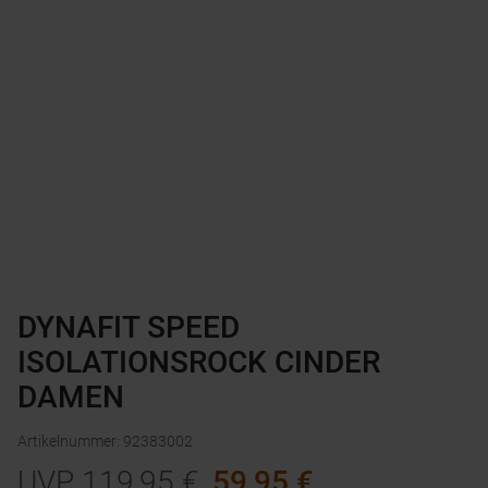
DYNAFIT SPEED
ISOLATIONSROCK CINDER
DAMEN
Artikelnummer
:
92383002
UVP
119,95
€
59,95
€