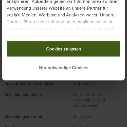
analysieren. Außerdem geben wir Informationen zu Ihrer
Verwendung unserer Website an unsere Partner für
Partner von
:
soziale Medien, Werbung und Analysen weiter. Unsere
Partner führen diese Informationen möglicherweise mit
weiteren Daten zusammen, die Sie ihnen bereitgestellt
haben oder die sie im Rahmen Ihrer Nutzung der Dienste
gesammelt haben.
Cookies zulassen
Nur notwendige Cookies
PRODUKTEIGENSCHAFTEN
:
Ausstattung Hosen & Röcke
:
Seitlicher Fullzip
Bekleidungsfunktion
:
Wärmeisolierend
Wasserabweisend
Windabweisend
Bekleidungsmaterial
:
Kunstfaser