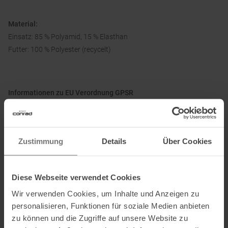
Material:
Einsatz: 85 % Polyamid, 15 % Elasthan
Futter: 100 % Polyester (recycelt)
Informationen zu EU Verordnung GPSR
Name des Herstellers:
Oberalp SPA
Postanschrift des Herstellers:
Waltraud Gebert Deeg Strasse, 4,
39100 Bozen
Zustimmung
Details
Über Cookies
Elektronische Adresse des
Herstellers:
Customerservice@dynafit.de
Diese Webseite verwendet Cookies
Ausgezeichnet mit
:
Wir verwenden Cookies, um Inhalte und Anzeigen zu
personalisieren, Funktionen für soziale Medien anbieten
zu können und die Zugriffe auf unsere Website zu