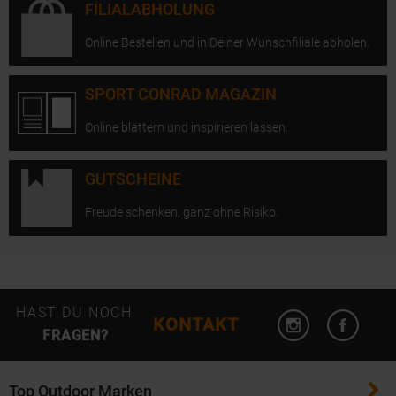
FILIALABHOLUNG
Online Bestellen und in Deiner Wunschfiliale abholen.
SPORT CONRAD MAGAZIN
Online blättern und inspirieren lassen.
GUTSCHEINE
Freude schenken, ganz ohne Risiko.
Instagram öffn
Facebo
HAST DU NOCH
KONTAKT
FRAGEN?
Top Outdoor Marken