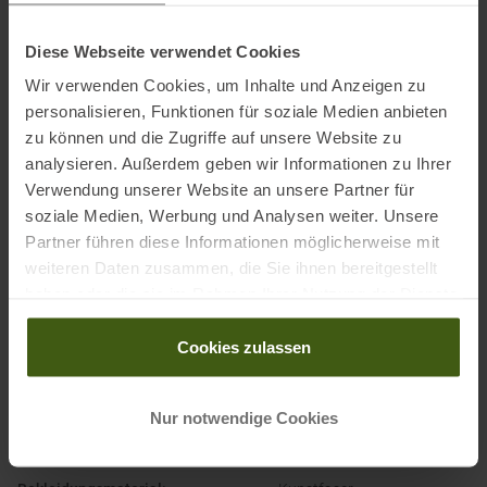
Name des Herstellers:
F.lli Campagnolo Spa
Postanschrift des Herstellers:
Via Merlo 2, 36060 Romano
Diese Webseite verwendet Cookies
d’Ezzelino (VI)
Wir verwenden Cookies, um Inhalte und Anzeigen zu
Elektronische Adresse des
personalisieren, Funktionen für soziale Medien anbieten
Herstellers:
assistance@campagnolo.it
zu können und die Zugriffe auf unsere Website zu
analysieren. Außerdem geben wir Informationen zu Ihrer
Verwendung unserer Website an unsere Partner für
soziale Medien, Werbung und Analysen weiter. Unsere
Partner führen diese Informationen möglicherweise mit
PRODUKTEIGENSCHAFTEN
:
weiteren Daten zusammen, die Sie ihnen bereitgestellt
haben oder die sie im Rahmen Ihrer Nutzung der Dienste
gesammelt haben.
Atmungsaktivität
:
3.000 MVP
Cookies zulassen
Ausstattung Jacke
:
Reflektierende Details
Bekleidungsfunktion
:
Atmungsaktiv
Nur notwendige Cookies
Wasserabweisend
Windabweisend