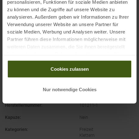
personalisieren, Funktionen für soziale Medien anbieten
zu können und die Zugriffe auf unsere Website zu
PRODUKTEIGENSCHAFTEN
:
analysieren. Außerdem geben wir Informationen zu Ihrer
Verwendung unserer Website an unsere Partner für
soziale Medien, Werbung und Analysen weiter. Unsere
Ausschnitt
:
V
Partner führen diese Informationen möglicherweise mit
Ausstattung Oberteil
:
Racerback
weiteren Daten zusammen, die Sie ihnen bereitgestellt
haben oder die sie im Rahmen Ihrer Nutzung der Dienste
Bekleidungsfunktion
:
Atmungsaktiv
gesammelt haben.
Geruchsneutral
Cookies zulassen
Bekleidungsmaterial
:
Baumwolle
Naturfaser
Nur notwendige Cookies
Geschlecht
:
Damen
Herstellernummer
:
101211-1
Kapuze
:
Nein
Kategorien
:
Freizeit
Klettern