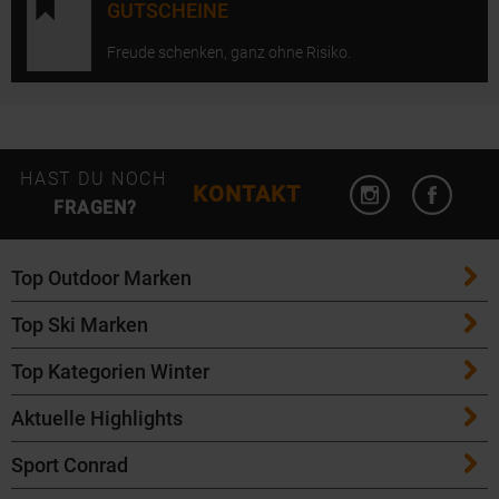
GUTSCHEINE
Freude schenken, ganz ohne Risiko.
Instagram öffn
Facebo
HAST DU NOCH
KONTAKT
FRAGEN?
Top Outdoor Marken
Top Ski Marken
Patagonia
Top Kategorien Winter
ATK Bindungen
Maloja
Aktuelle Highlights
Ski
K2 Ski
Salomon
Sport Conrad
Maloja Fahrradbekleidung
Skitouren Ski
Völkl Ski
Icebreaker