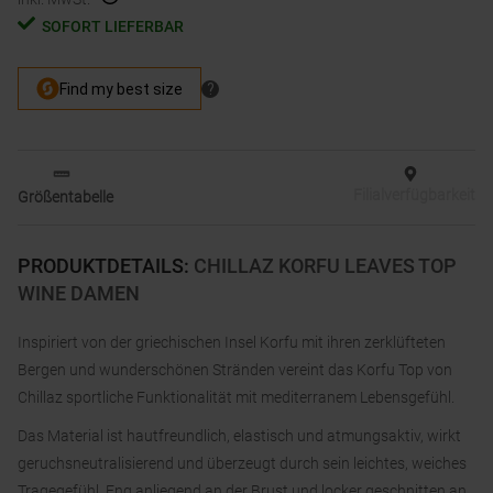
SOFORT LIEFERBAR
Filialverfügbarkeit
Größentabelle
PRODUKTDETAILS
:
CHILLAZ KORFU LEAVES TOP
WINE DAMEN
Inspiriert von der griechischen Insel Korfu mit ihren zerklüfteten
Bergen und wunderschönen Stränden vereint das Korfu Top von
Chillaz sportliche Funktionalität mit mediterranem Lebensgefühl.
Das Material ist hautfreundlich, elastisch und atmungsaktiv, wirkt
geruchsneutralisierend und überzeugt durch sein leichtes, weiches
Tragegefühl. Eng anliegend an der Brust und locker geschnitten an