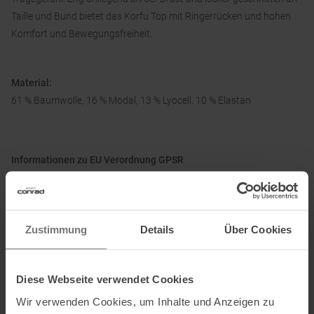
Taille und Bund bietet das Korfu Top mit Ringerrücken und hohen
Komfort und Bewegungsfreiheit.
Material:
61 % Baumwolle, 16 % Modal, 13 % Lyocell, 10 % Elastan
Informationen zu EU Verordnung GPSR
Name des Herstellers:
Chillaz International GmbH
Postanschrift des Herstellers:
Hoferweg 13, 6134 Vomp,
Österreich
Zustimmung
Details
Über Cookies
Elektronische Adresse des Herstellers:
office@chillaz-
international.com
Diese Webseite verwendet Cookies
Wir verwenden Cookies, um Inhalte und Anzeigen zu