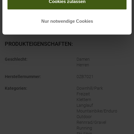
Cookies zulassen
Herstellers:
supportgermany@oakley.com
Nur notwendige Cookies
PRODUKTEIGENSCHAFTEN
:
Geschlecht
:
Damen
Herren
Herstellernummer
:
0ZB7021
Kategorien
:
Downhill/Park
Freizeit
Klettern
Langlauf
Mountainbike/Enduro
Outdoor
Rennrad/Gravel
Running
Ski Alpin