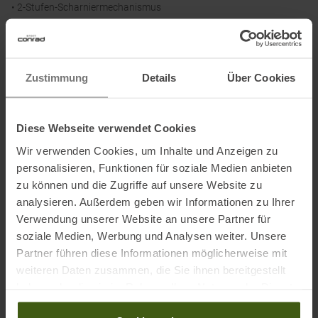
• 2-Stufen-Scharniermechanismus
• X-PC-Polycarbonatgläser
• Hydro-Lens-Technologie
• Mit Nano-Optik erhältlich
Zustimmung
Details
Über Cookies
• RX-Adapter-fähig
• Verstellbare Nasenpads
• Verstellbare Bügelenden aus Reibungsgummi
Diese Webseite verwendet Cookies
• Gewicht: 32 Gramm
• Weiche Schutztasche
Wir verwenden Cookies, um Inhalte und Anzeigen zu
personalisieren, Funktionen für soziale Medien anbieten
• Zubehörgläser erhältlich
zu können und die Zugriffe auf unsere Website zu
analysieren. Außerdem geben wir Informationen zu Ihrer
Verwendung unserer Website an unsere Partner für
Informationen zu EU Verordnung GPSR
soziale Medien, Werbung und Analysen weiter. Unsere
Partner führen diese Informationen möglicherweise mit
Name des Herstellers:
Luxottica Germany GmbH
weiteren Daten zusammen, die Sie ihnen bereitgestellt
Postanschrift des Herstellers:
Werner-von-Siemens-Ring 14,
haben oder die sie im Rahmen Ihrer Nutzung der Dienste
85630 Grasbrunn, DE
gesammelt haben.
Elektronische Adresse des