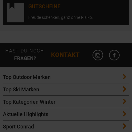
GUTSCHEINE
Freude schenken, ganz ohne Risiko.
Instagram öffn
Facebo
HAST DU NOCH
KONTAKT
FRAGEN?
Top Outdoor Marken
Top Ski Marken
Patagonia
Top Kategorien Winter
ATK Bindungen
Maloja
Aktuelle Highlights
Ski
K2 Ski
Salomon
Sport Conrad
Maloja Fahrradbekleidung
Skitouren Ski
Völkl Ski
Icebreaker