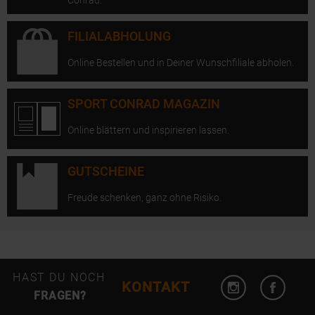
Conrad.
FILIALABHOLUNG
Online Bestellen und in Deiner Wunschfiliale abholen.
SPORT CONRAD MAGAZIN
Online blättern und inspirieren lassen.
GUTSCHEINE
Freude schenken, ganz ohne Risiko.
Instagram öffn
Facebo
HAST DU NOCH
KONTAKT
FRAGEN?