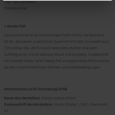
High Tech Synthetic
Stainless steel
+ Atomic Fell
Das Atomic Fell ist ein hochwertiges PreFit Fell für die Backland
85 Ski, das keinen zusätzlichen Zuschnitt erfordert. Es besteht aus
70% Mohair-Mix, der für einen besonders starken Grip beim
Aufstieg sorgt, und ist überaus robust und langlebig. Ausgestattet
mit Hotmelt-Kleber, liefert dieses Fell unvergleichliche Performance
bei den unterschiedlichsten Schnee- und Wetterbedingungen.
Informationen zu EU Verordnung GPSR
Name des Herstellers:
Atomic Austria GmbH
Postanschrift des Herstellers:
Atomic Straße 1, 5541 Altenmarkt,
AT