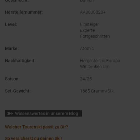
Geschlecht
:
Damen
Herstellernummer
:
AA0030020+
Level
:
Einsteiger
Experte
Fortgeschritten
Marke
:
Atomic
Nachhaltigkeit
:
Hergestellt in Europa
Wir Denken Um
Saison
:
24/25
Set-Gewicht
:
1665 Gramm/Stk.
Wissenswertes in unserem Blog
Welcher Tourenski passt zu Dir?
So versicherst du deinen Ski!