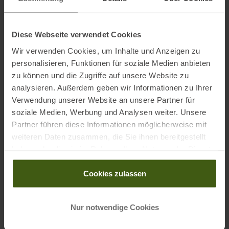
Anpassungen an verschiedene Sohlenlängen ermöglicht. Die
Auslösewerte sind seitlich und vertikal voll einstellbar von DIN 4-10.
An der Fischer Tour Classic können Harscheisen angebracht
Diese Webseite verwendet Cookies
werden.
Wir verwenden Cookies, um Inhalte und Anzeigen zu
personalisieren, Funktionen für soziale Medien anbieten
zu können und die Zugriffe auf unsere Website zu
Features:
analysieren. Außerdem geben wir Informationen zu Ihrer
• Seitliche Anschläge
Verwendung unserer Website an unsere Partner für
• Ice Breaker Pins
soziale Medien, Werbung und Analysen weiter. Unsere
• Speed Step Steighilfe
Partner führen diese Informationen möglicherweise mit
• Lebenslange Garantie
weiteren Daten zusammen, die Sie ihnen bereitgestellt
• Lock Type: Manual
haben oder die sie im Rahmen Ihrer Nutzung der Dienste
• Verstellbereich: 12,5 - 12,5(+/- mm)
gesammelt haben.
• DIN: 4–10
Cookies zulassen
Nur notwendige Cookies
Material:
Forged Aluminium