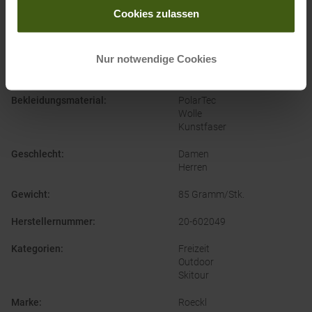
Bekleidungsfunktion
:
Schnelltrocknend
Cookies zulassen
Geruchsneutral
Atmungsaktiv
Wärmeisolierend
Nur notwendige Cookies
Feuchtigkeitsregulierend
Temperaturregulierend
Bekleidungsmaterial
:
PolarTec
Wolle
Kunstfaser
Geschlecht
:
Damen
Herren
Gewicht
:
85 Gramm/Stk.
Herstellernummer
:
20-602049
Kategorien
:
Freizeit
Outdoor
Skitour
Marke
:
Roeckl