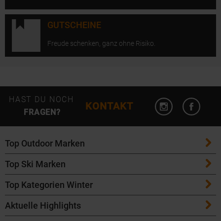
GUTSCHEINE
Freude schenken, ganz ohne Risiko.
Instagram öffn
Facebo
HAST DU NOCH
KONTAKT
FRAGEN?
Top Outdoor Marken
Top Ski Marken
Patagonia
Top Kategorien Winter
ATK Bindungen
Maloja
Aktuelle Highlights
Ski
K2 Ski
Salomon