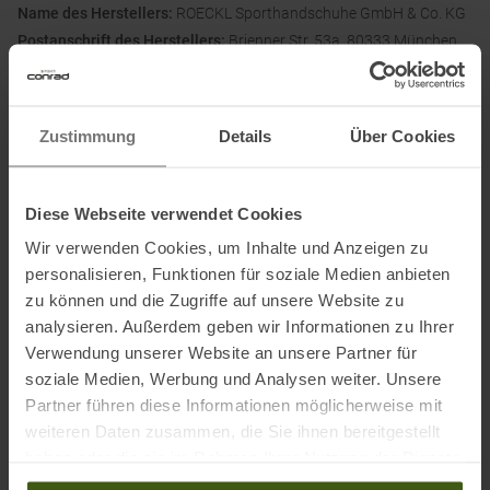
Name des Herstellers:
ROECKL Sporthandschuhe GmbH & Co. KG
Postanschrift des Herstellers:
Brienner Str. 53a, 80333 München,
DE
Elektronische Adresse des Herstellers:
info@roeckl.de
Zustimmung
Details
Über Cookies
Ausgezeichnet mit
:
Diese Webseite verwendet Cookies
Wir verwenden Cookies, um Inhalte und Anzeigen zu
personalisieren, Funktionen für soziale Medien anbieten
zu können und die Zugriffe auf unsere Website zu
analysieren. Außerdem geben wir Informationen zu Ihrer
Verwendung unserer Website an unsere Partner für
soziale Medien, Werbung und Analysen weiter. Unsere
PRODUKTEIGENSCHAFTEN
:
Partner führen diese Informationen möglicherweise mit
weiteren Daten zusammen, die Sie ihnen bereitgestellt
Ausstattung Handschuhe
:
Touchscreenkompatibel
haben oder die sie im Rahmen Ihrer Nutzung der Dienste
Silikongripper
gesammelt haben.