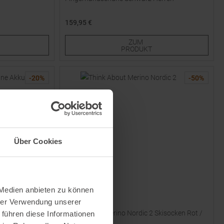
159,95 €
Verfügbare Größen:
ZUM
M
L
XL
PRODUKT
-
20
%
-
50
%
Über Cookies
 Medien anbieten zu können
LENZ
hrer Verwendung unserer
 - 3-
Think About Merino Nordic 2 Skisocken Rot /
 führen diese Informationen
Gelb
Blau