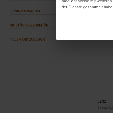
möglicherweise mit weiteren
der Dienste gesammelt habe
TUNING & WACHSE
159,95 €
Verfügbar
L
SKISTÖCKE & ZUBEHÖR
TELEMARK ZUBEHÖR
LENZ
Skiing Ki