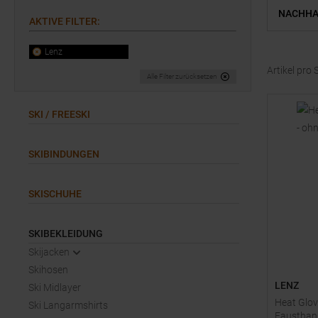
NACHHA
AKTIVE FILTER
:
Lenz
Artikel pro 
Alle Filter zurücksetzen
SKI / FREESKI
SKIBINDUNGEN
SKISCHUHE
SKIBEKLEIDUNG
Skijacken
Skihosen
LENZ
Ski Midlayer
Heat Glov
Ski Langarmshirts
Fausthan