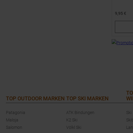
9,95 €
Verfügbar
30,0
34,
TO
TOP OUTDOOR MARKEN
TOP SKI MARKEN
WI
Patagonia
ATK Bindungen
Ski
Maloja
K2 Ski
Ski
Salomon
Völkl Ski
Lan