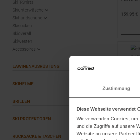
Ski T-Shirts
Skiunterwäsche
159,95 €
Skihandschuhe
Verfügbar
Skisocken
S
Skioverall
Skiwesten
Accessoires
LAWINENAUSRÜSTUNG
SKIHELME
Zustimmung
BRILLEN
Diese Webseite verwendet 
Wir verwenden Cookies, um I
SKI PROTEKTOREN
LENZ
und die Zugriffe auf unsere 
Heat Glov
Website an unsere Partner fü
RUCKSÄCKE & TASCHEN
Fingerha