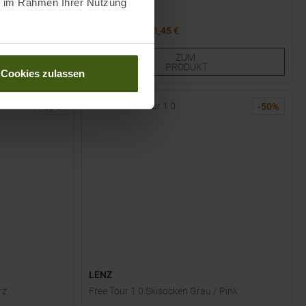
ie im Rahmen Ihrer Nutzung
UVP
22,95
€
11,45 €
Verfügbare Größen:
ZUM
44,0
47,0
PRODUKT
Cookies zulassen
-
50
%
-
50
%
LENZ
rz
Free Tour 1.0 Skisocken Grau / Pink