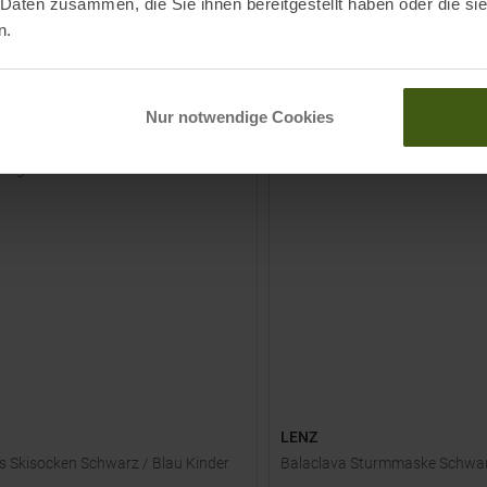
 Daten zusammen, die Sie ihnen bereitgestellt haben oder die s
n.
UVP
199,95
€
159,00 €
e Größen:
Verfügbare Größen:
ZUM
ZUM
S
M
XL
PRODUKT
PRODUKT
Nur notwendige Cookies
LENZ
ds Skisocken Schwarz / Blau Kinder
Balaclava Sturmmaske Schwa