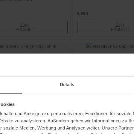
9,95 €
e Größen:
Verfügbare Größen:
ZUM
ZUM
26,0
30,0
34,0
38,0
PRODUKT
PRODUKT
Details
Cookies
nhalte und Anzeigen zu personalisieren, Funktionen für soziale
LENZ
Website zu analysieren. Außerdem geben wir Informationen zu I
e 6.0 Finger Cap - ohne Akku -
Heat Glove 8.0 Cap - ohne Akku
r soziale Medien, Werbung und Analysen weiter. Unsere Partner
ndschuhe Schwarz Damen
Fingerhandschuhe Schwarz / 