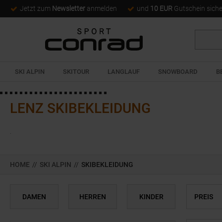
Jetzt zum
Newsletter
anmelden
und
10 EUR
Gutschein sich
Suche
SKI ALPIN
SKITOUR
LANGLAUF
SNOWBOARD
B
LENZ SKIBEKLEIDUNG
.
HOME
//
SKI ALPIN
//
SKIBEKLEIDUNG
DAMEN
HERREN
KINDER
PREIS