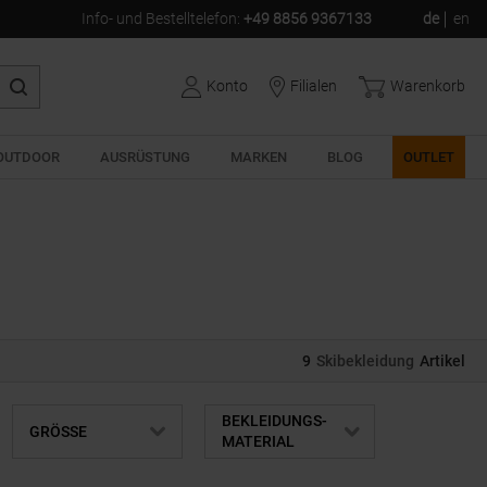
Info- und Bestelltelefon
:
+49 8856 9367133
de
en
Konto
Filialen
Warenkorb
OUTDOOR
AUSRÜSTUNG
MARKEN
BLOG
OUTLET
9
Skibekleidung
Artikel
BEKLEIDUNGS-
GRÖSSE
MATERIAL