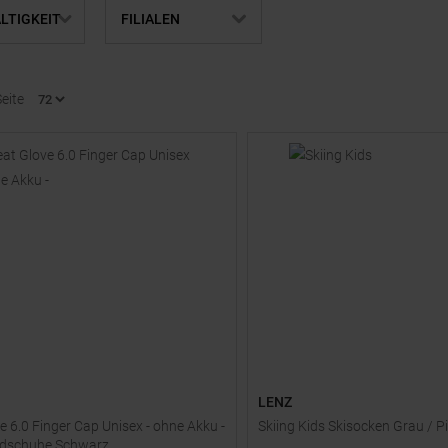
LTIGKEIT
FILIALEN
Seite
LENZ
e 6.0 Finger Cap Unisex - ohne Akku -
Skiing Kids Skisocken Grau / P
dschuhe Schwarz