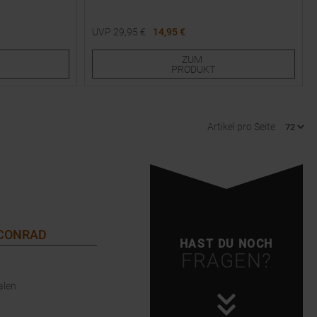
UVP
29,95
€
14,95 €
Verfügbare Größen:
ZUM
38,0
41,0
PRODUKT
Artikel pro Seite
 CONRAD
HAST DU NOCH
FRAGEN?
alen