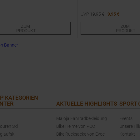
UVP
19,95
€
9,95 €
e Größen:
Verfügbare Größen:
ZUM
ZUM
0
38,0
LXL
PRODUKT
PRODUKT
P KATEGORIEN
NTER
AKTUELLE HIGHLIGHTS
SPORT
Maloja Fahrradbekleidung
Events
touren Ski
Bike Helme von POC
Unsere Fili
glaufski
Bike Rucksäcke von Evoc
Kontakt