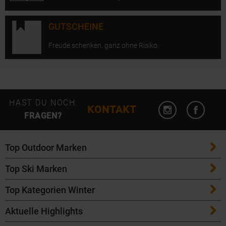
GUTSCHEINE
Freude schenken, ganz ohne Risiko.
Instagram öffn
Facebo
HAST DU NOCH
KONTAKT
FRAGEN?
Top Outdoor Marken
Top Ski Marken
Patagonia
Top Kategorien Winter
ATK Bindungen
Maloja
Aktuelle Highlights
Ski
K2 Ski
Salomon