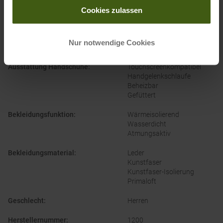
Cookies zulassen
PRODUKTEIGENSCHAFTEN
:
Nur notwendige Cookies
Ausstattung Handschuhe
:
Touchscreenkompatibel
Handgelenkschlaufe
Beheizbar
Gefüttert
Bekleidungsfunktion
:
Wärmeisolierend
Wasserdicht
Atmungsaktiv
Bekleidungsmaterial
:
Leder
Kunstfaser
Kunstfaser-Isolierung
Primaloft
Geschlecht
:
Herren
Herstellernummer
:
1200