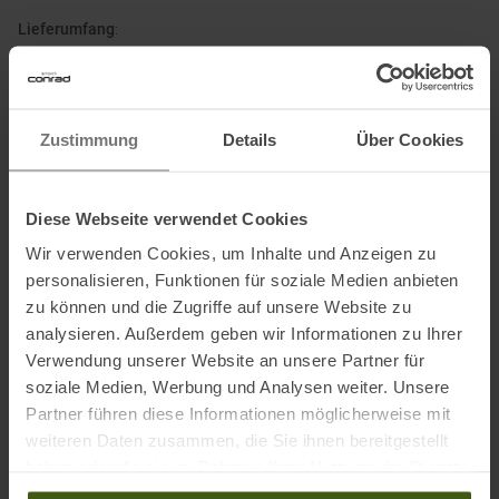
Lieferumfang
:
• 1 Paar Heat Glove 6.0 Finger Cap Men (ohne Lithium Pack Akku!)
Material
:
Zustimmung
Details
Über Cookies
Obermaterial: 50 % Polyester, 45 % Leder, 5 % Polyurethan
Futter: 100 % Polyester; enthält nicht textile Teile tierischen
Diese Webseite verwendet Cookies
Ursprungs
Wir verwenden Cookies, um Inhalte und Anzeigen zu
personalisieren, Funktionen für soziale Medien anbieten
zu können und die Zugriffe auf unsere Website zu
Informationen zu EU Verordnung GPSR
analysieren. Außerdem geben wir Informationen zu Ihrer
Name des Herstellers:
Lez Ges.m.b.H.
Verwendung unserer Website an unsere Partner für
Postanschrift des Herstellers:
Staudachstraße 3, 6858
soziale Medien, Werbung und Analysen weiter. Unsere
Schwarzach, Austria
Partner führen diese Informationen möglicherweise mit
Elektronische Adresse des Herstellers:
office@lenzproducts.com
weiteren Daten zusammen, die Sie ihnen bereitgestellt
haben oder die sie im Rahmen Ihrer Nutzung der Dienste
gesammelt haben.