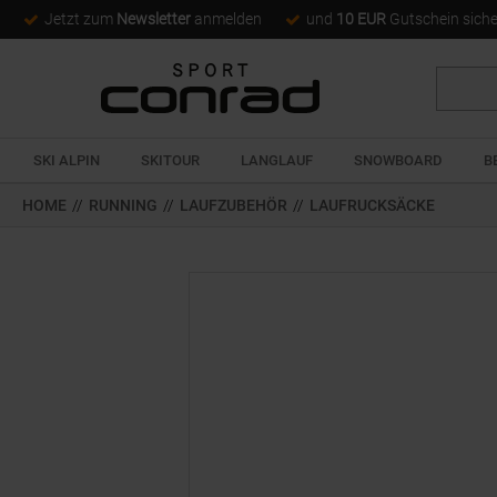
Jetzt zum
Newsletter
anmelden
und
10 EUR
Gutschein sich
Suche
SKI ALPIN
SKITOUR
LANGLAUF
SNOWBOARD
B
HOME
//
RUNNING
//
LAUFZUBEHÖR
//
LAUFRUCKSÄCKE