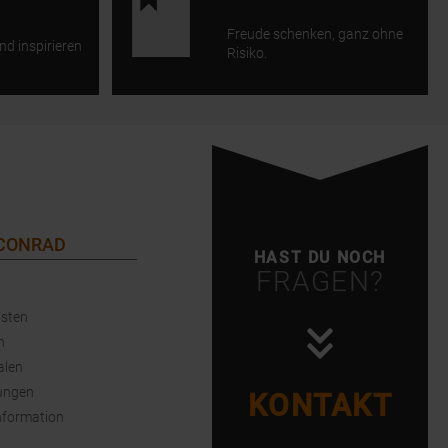
Freude schenken, ganz ohne
nd inspirieren
Risiko.
 CONRAD
HAST DU NOCH
FRAGEN?
sten
n
alen
ungen
KONTAKT
nformation