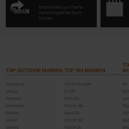
Erfahre alles zum Thema
Nachhaltigkeit bei Sport
Conrad.
TO
TOP OUTDOOR MARKEN
TOP SKI MARKEN
WI
Patagonia
ATK Bindungen
Ski
Maloja
K2 Ski
Ski
Salomon
Völkl Ski
Lan
Icebreaker
Fischer Ski
Ski
Garmin
Head Ski
Ski
Vaude
Atomic Ski
Ski
Salewa
Kästle Ski
Ski