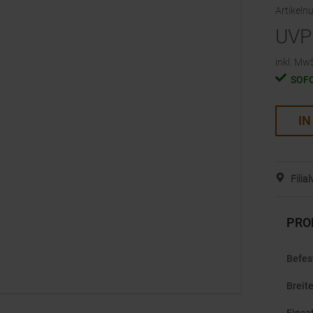
Artikel
UVP
inkl. MwS
SOF
IN
Filia
PRO
Befes
Breit