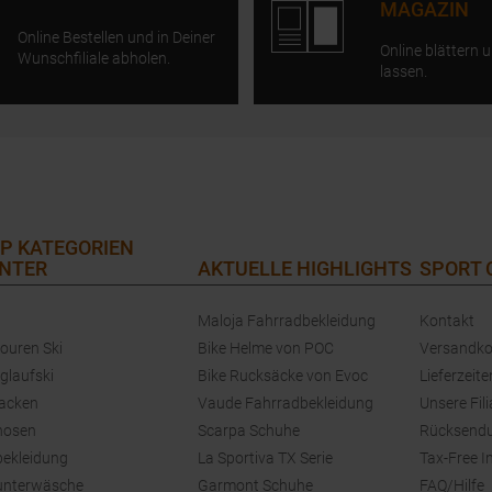
MAGAZIN
Online Bestellen und in Deiner
Online blättern u
Wunschfiliale abholen.
lassen.
P KATEGORIEN
NTER
AKTUELLE HIGHLIGHTS
SPORT
Maloja Fahrradbekleidung
Kontakt
touren Ski
Bike Helme von POC
Versandko
glaufski
Bike Rucksäcke von Evoc
Lieferzeite
jacken
Vaude Fahrradbekleidung
Unsere Fili
hosen
Scarpa Schuhe
Rücksend
bekleidung
La Sportiva TX Serie
Tax-Free I
unterwäsche
Garmont Schuhe
FAQ/Hilfe