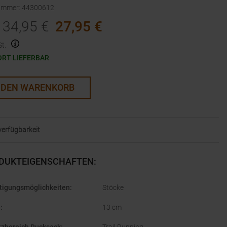
nummer
:
44300612
34,95
€
27,95
€
t.
ORT LIEFERBAR
 DEN WARENKORB
lverfügbarkeit
DUKTEIGENSCHAFTEN
:
tigungsmöglichkeiten
:
Stöcke
e
:
13 cm