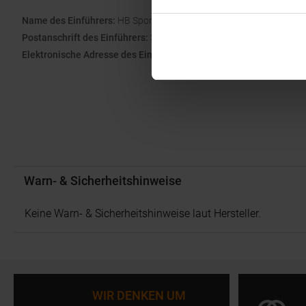
Name des Einführers:
HB Sports B.V.
Postanschrift des Einführers:
Stegemanweg 15 , 7418 HL Devente
Elektronische Adresse des Einführers:
info@hb-sports.nl
Warn- & Sicherheitshinweise
Keine Warn- & Sicherheitshinweise laut Hersteller.
WIR DENKEN UM