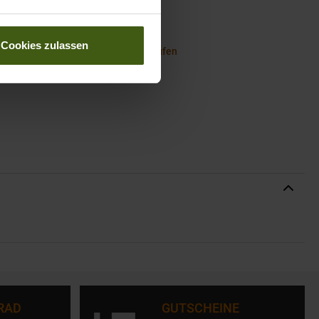
running: Die richtige Ausrüstung
Cookies zulassen
running: Die Wahre Freiheit beim Laufen
RAD
GUTSCHEINE