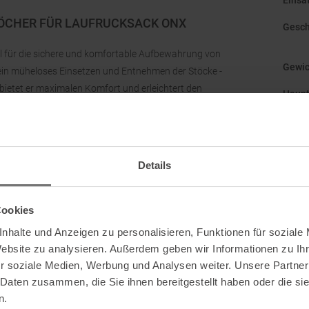
Einsa
KÖCHER FÜR LAUFRUCKSACK ONX
Gesch
ll für die sichere und komfortable Aufbewahrung von
Gewic
 ein müheloses Einsetzen und Entnehmen der Stöcke -
 bietet er maximalen Komfort und erleichtert den
Haupt
frucksäcken UD Xodus, Race und Ultra.
Herst
Höhe
:
Details
Läng
Mark
Cookies
Origi
nhalte und Anzeigen zu personalisieren, Funktionen für soziale
Website zu analysieren. Außerdem geben wir Informationen zu I
r soziale Medien, Werbung und Analysen weiter. Unsere Partner
 Daten zusammen, die Sie ihnen bereitgestellt haben oder die s
CO 80021 , USA
n.
Das b