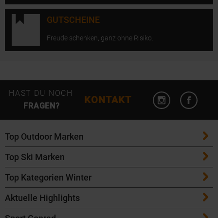
GUTSCHEINE
Freude schenken, ganz ohne Risiko.
Instagram öffn
Facebo
HAST DU NOCH
KONTAKT
FRAGEN?
Top Outdoor Marken
Top Ski Marken
Patagonia
Top Kategorien Winter
ATK Bindungen
Maloja
Aktuelle Highlights
Ski
K2 Ski
Salomon