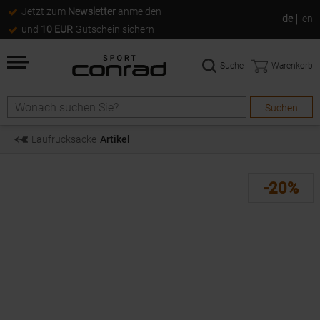
Jetzt zum
Newsletter
anmelden
de
en
und
10 EUR
Gutschein sichern
Suche
Warenkorb
Suchen
Suche
Laufrucksäcke
Artikel
-20%