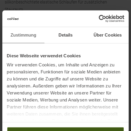
silikonbeschichtete elastische Schlaufen für zusätzlichen
Stauraum.
Material:
Zustimmung
Details
Über Cookies
82 % Polyamid, 12 % Elasthan
Diese Webseite verwendet Cookies
Informationen zu EU Verordnung GPSR
Wir verwenden Cookies, um Inhalte und Anzeigen zu
personalisieren, Funktionen für soziale Medien anbieten
Name des Herstellers:
Exxel Outdoors, LLC.
zu können und die Zugriffe auf unsere Website zu
Postanschrift des Herstellers:
1 International Court , Broomfield,
analysieren. Außerdem geben wir Informationen zu Ihrer
CO 80021 , USA
Verwendung unserer Website an unsere Partner für
Elektronische Adresse des Herstellers:
outdoor@exxel.com
soziale Medien, Werbung und Analysen weiter. Unsere
Name des Einführers:
HB Sports B.V.
Partner führen diese Informationen möglicherweise mit
Postanschrift des Einführers:
Stegemanweg 15 , 7418 HL
weiteren Daten zusammen, die Sie ihnen bereitgestellt
Deventer
haben oder die sie im Rahmen Ihrer Nutzung der Dienste
Elektronische Adresse des Einführers:
info@hb-sports.nl
gesammelt haben.