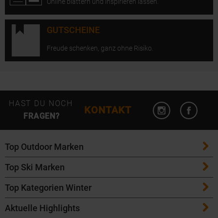
Online blättern und inspirieren lassen.
GUTSCHEINE
Freude schenken, ganz ohne Risiko.
Instagram öffn
Facebo
HAST DU NOCH
KONTAKT
FRAGEN?
Top Outdoor Marken
Top Ski Marken
Patagonia
Top Kategorien Winter
ATK Bindungen
Maloja
Aktuelle Highlights
Ski
K2 Ski
Salomon