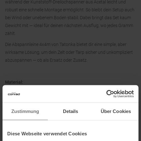
während der Kunststoff-Dreilochspanner aus Acetal leicht und
robust eine schnelle Montage ermöglicht. So bleibt dein Setup auch
bei Wind oder unebenem Boden stabil. Dabei bringt das Set kaum
Gewicht mit — ideal für deinen nächsten Ausflug, wo jedes Gramm
zählt.
Die Abspannleine 4x4m von Tatonka bietet dir eine simple, aber
wirksame Lösung, um dein Zelt oder Tarp sicher und unkompliziert
abzuspannen — ob als Ersatz oder Zusatz.
Material:
100 % Polypropylen (Leinen), Acetal (Spanner)
Zustimmung
Details
Über Cookies
Informationen zu EU Verordnung GPSR
Name des Herstellers:
Tatonka GmbH
Diese Webseite verwendet Cookies
Postanschrift des Herstellers:
Robert-Bosch-Str. 3, 86453 Dasing,