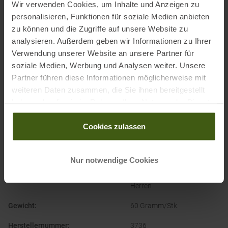
Wir verwenden Cookies, um Inhalte und Anzeigen zu
DE
personalisieren, Funktionen für soziale Medien anbieten
Elektronische Adresse des Herstellers:
info@tatonka.com
zu können und die Zugriffe auf unsere Website zu
analysieren. Außerdem geben wir Informationen zu Ihrer
Ausgezeichnet mit
:
Verwendung unserer Website an unsere Partner für
soziale Medien, Werbung und Analysen weiter. Unsere
Partner führen diese Informationen möglicherweise mit
weiteren Daten zusammen, die Sie ihnen bereitgestellt
haben oder die sie im Rahmen Ihrer Nutzung der Dienste
gesammelt haben.
Cookies zulassen
PRODUKTEIGENSCHAFTEN
:
Nur notwendige Cookies
Geschlecht
:
Damen
Herren
Gewicht
:
60 Gramm/Stk.
Herstellernummer
:
3736