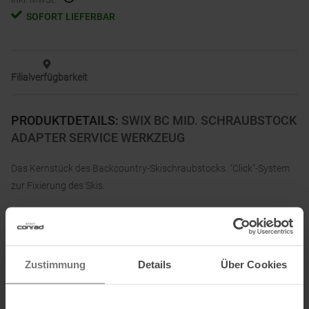
SOFORT LIEFERBAR
Filialverfügbarkeit
PRODUKTDETAILS
:
SWIX BC MID. SCHRAUBSTOCK
ADAPTER SERVICE WERKZEUG
Das Kernstück des Backcountry-Skischraubstocks. "Click"-System
zur Fixierung des Skis.
Informationen zu EU Verordnung GPSR
Zustimmung
Details
Über Cookies
Name des Herstellers:
Brav Germany GmbH
Postanschrift des Herstellers:
Benzstraße 36, 82178 Puchheim,
Deutschland