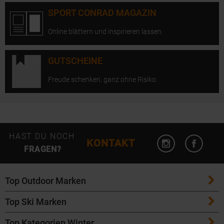
SPORT CONRAD MAGAZIN
Online blättern und inspirieren lassen.
GUTSCHEINE
Freude schenken, ganz ohne Risiko.
Instagram öffn
Facebo
HAST DU NOCH
KONTAKT
FRAGEN?
Top Outdoor Marken
Top Ski Marken
Patagonia
Top Kategorien Winter
ATK Bindungen
Maloja