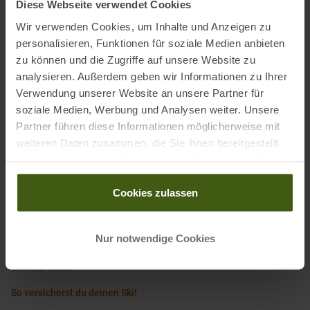
Diese Webseite verwendet Cookies
Elektronische Adresse des
Wir verwenden Cookies, um Inhalte und Anzeigen zu
Herstellers:
customerservice.germany@brav.com
personalisieren, Funktionen für soziale Medien anbieten
zu können und die Zugriffe auf unsere Website zu
analysieren. Außerdem geben wir Informationen zu Ihrer
Verwendung unserer Website an unsere Partner für
soziale Medien, Werbung und Analysen weiter. Unsere
PRODUKTEIGENSCHAFTEN
:
Partner führen diese Informationen möglicherweise mit
weiteren Daten zusammen, die Sie ihnen bereitgestellt
haben oder die sie im Rahmen Ihrer Nutzung der Dienste
Herstellernummer
:
T149-75
gesammelt haben.
Marke
:
Swix
Cookies zulassen
Nur notwendige Cookies
Wissenswertes in unserem Blog
Skiwaxl Guide
So versicherst du deinen Ski!