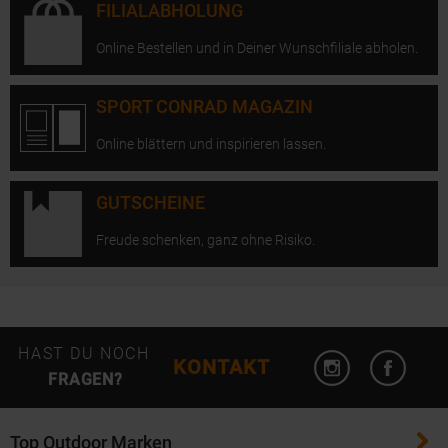
FILIALABHOLUNG
Online Bestellen und in Deiner Wunschfiliale abholen.
SPORT CONRAD MAGAZIN
Online blättern und inspirieren lassen.
GUTSCHEINE
Freude schenken, ganz ohne Risiko.
Instagram öffn
Facebo
HAST DU NOCH
KONTAKT
FRAGEN?
Top Outdoor Marken