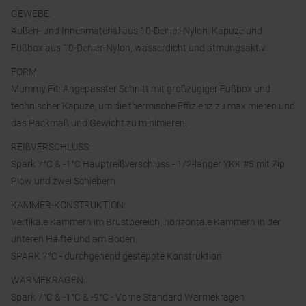
GEWEBE:
Außen- und Innenmaterial aus 10-Denier-Nylon. Kapuze und
Fußbox aus 10-Denier-Nylon, wasserdicht und atmungsaktiv.
FORM:
Mummy Fit: Angepasster Schnitt mit großzügiger Fußbox und
technischer Kapuze, um die thermische Effizienz zu maximieren und
das Packmaß und Gewicht zu minimieren.
REIßVERSCHLUSS:
Spark 7°C & -1°C Hauptreißverschluss - 1/2-langer YKK #5 mit Zip
Plow und zwei Schiebern
KAMMER-KONSTRUKTION:
Vertikale Kammern im Brustbereich, horizontale Kammern in der
unteren Hälfte und am Boden.
SPARK 7°C - durchgehend gesteppte Konstruktion
WÄRMEKRAGEN:
Spark 7°C & -1°C & -9°C - Vorne Standard Wärmekragen