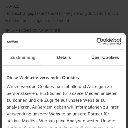
KAPUZE:
Technisch angepasste Kapuze mit Regulierung durch Soft Touch.
Extra tief für ein angenehmes Gefühl.
REIßVERSCHLUSS-ABDECKUNG:
Spark 7°C - Keine Reißverschluss-Abdeckung.
SCHLAFSACK KOPPELBAR?
Spark 7°C & -1°C können nicht gekoppelt werden.
Zustimmung
Details
Über Cookies
QUILT KOMPATIBEL?
Kompatibel mit Sea to Summit Quilts.
Diese Webseite verwendet Cookies
Wir verwenden Cookies, um Inhalte und Anzeigen zu
Material:
personalisieren, Funktionen für soziale Medien anbieten
Außenmaterial: 100 % Nylon
zu können und die Zugriffe auf unsere Website zu
Futter: 90/10 Gänsedaunenfüllung
analysieren. Außerdem geben wir Informationen zu Ihrer
Packsack: 100 % Nylon
Verwendung unserer Website an unsere Partner für
soziale Medien, Werbung und Analysen weiter. Unsere
Partner führen diese Informationen möglicherweise mit