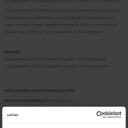
Langlebigkeit und zusätzlichen Schutz, um jeden Trail zu meistern.
Das Trail Dri Vertic T-Shirt wurde für progressive Fahrer entwickelt
und besteht aus robusteren und langlebigeren Materialien, um
jeden Trail zu meistern. Spezielle Details für Enduro und Downhill
machen das T-Shirt zur progressivsten im Trail-Segment.
Material:
Außenmaterial: 85 % Polyester (recycelt), 15 % Baumwolle
Außenmaterial 2: 85 % Polyester (recycelt), 15 % Baumwolle
Informationen zu EU Verordnung GPSR
Name des Herstellers:
Scott Sports SA
Postanschrift des Herstellers:
Route du Crochet 11, 1762 Givisiez,
Switzerland
Elektronische Adresse des Herstellers:
www.scott-