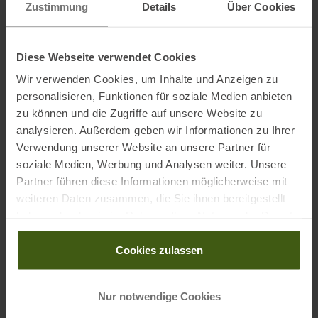
sports.com/contact
Zustimmung
Details
Über Cookies
Name des Einführers:
SSG (Europe) Distribution Center SA
Postanschrift des Einführers:
P.E.D. Zone C1 Rue du Kiell 60, 6790
Diese Webseite verwendet Cookies
Aubange, Belgium
Wir verwenden Cookies, um Inhalte und Anzeigen zu
Elektronische Adresse des Einführers:
www.scott-
personalisieren, Funktionen für soziale Medien anbieten
sports.com/contact
zu können und die Zugriffe auf unsere Website zu
analysieren. Außerdem geben wir Informationen zu Ihrer
Ausgezeichnet mit
:
Verwendung unserer Website an unsere Partner für
soziale Medien, Werbung und Analysen weiter. Unsere
Partner führen diese Informationen möglicherweise mit
weiteren Daten zusammen, die Sie ihnen bereitgestellt
haben oder die sie im Rahmen Ihrer Nutzung der Dienste
gesammelt haben.
Cookies zulassen
PRODUKTEIGENSCHAFTEN
:
Nur notwendige Cookies