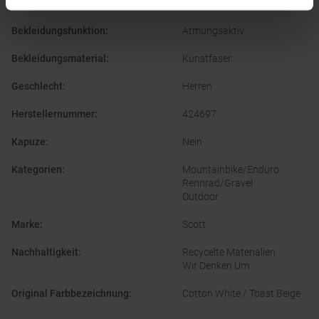
Ausschnitt
:
Rundhals
Bekleidungsfunktion
:
Atmungsaktiv
Bekleidungsmaterial
:
Kunstfaser
Geschlecht
:
Herren
Herstellernummer
:
424697
Kapuze
:
Nein
Kategorien
:
Mountainbike/Enduro
Rennrad/Gravel
Outdoor
Marke
:
Scott
Nachhaltigkeit
:
Recycelte Materialien
Wir Denken Um
Original Farbbezeichnung
:
Cotton White / Toast Beige