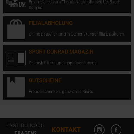
Erfahre alles zum Thema Nachhaltigkeit bei Sport
Conrad.
FILIALABHOLUNG
Online Bestellen und in Deiner Wunschfiliale abholen.
SPORT CONRAD MAGAZIN
Online blättern und inspirieren lassen.
GUTSCHEINE
Freude schenken, ganz ohne Risiko.
Instagram öffn
Facebo
HAST DU NOCH
KONTAKT
FRAGEN?